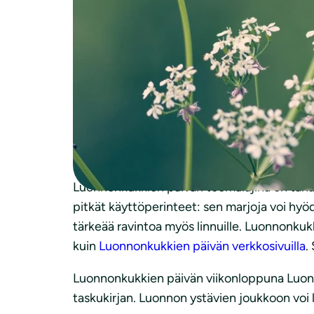
Juhannuksen alla kukkien väriloisto täydenty
Kotipihojen luonnonkasveilla on merkitystä
”Kukkien tunnistamiseen voi käyttää apuna per
Facebookissa on monia ryhmiä, jotka auttav
Haatasen omatkin lapset innostuivat heti ets
koronakaan ei estä nauttimasta kukkien väril
Luonnonkukkien päivän teemalajina on tänä v
pitkät käyttöperinteet: sen marjoja voi hyöd
tärkeää ravintoa myös linnuille. Luonnonkukk
kuin
Luonnonkukkien päivän verkkosivuilla
.
Luonnonkukkien päivän viikonloppuna Luonno
taskukirjan. Luonnon ystävien joukkoon voi l