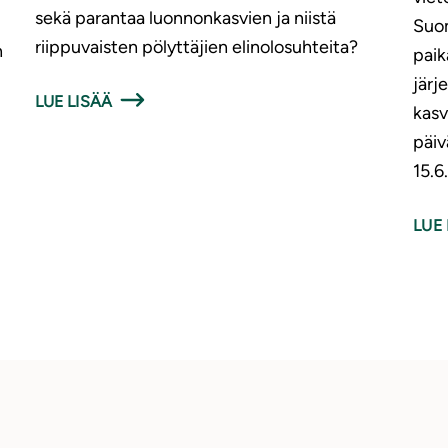
sekä parantaa luonnonkasvien ja niistä
Suom
riippuvaisten pölyttäjien elinolosuhteita?
n
paik
järj
LUE LISÄÄ
kasv
päiv
15.
LUE 