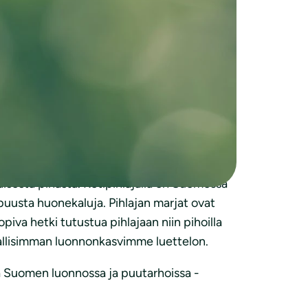
la luhtalemmikki tai vaikkapa harakankello?
untemuksen kehittymiselle.
n PlantNet tai iNaturalist. Myös
än koordinaattori
Marja Haatanen
.
utkia kännykän avulla. Omalla pihalla
isesta pihasta. Kotipihlajalla on Suomessa
 puusta huonekaluja. Pihlajan marjat ovat
piva hetki tutustua pihlajaan niin pihoilla
vallisimman luonnonkasvimme luettelon.
ja Suomen luonnossa ja puutarhoissa -