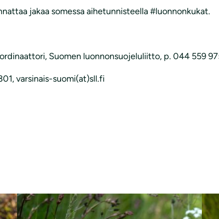
nnattaa jakaa somessa aihetunnisteella #luonnonkukat.
dinaattori, Suomen luonnonsuojeluliitto, p. 044 559 9755
1, varsinais-suomi(at)sll.fi