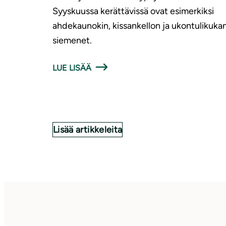
Syyskuussa kerättävissä ovat esimerkiksi
ahdekaunokin, kissankellon ja ukontulikuka
siemenet.
LUE LISÄÄ
Lisää artikkeleita