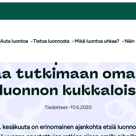
a tutkimaan oman pihan ja lähiluonnon kukkaloistoa
Auta luontoa
Tietoa luonnosta
Mikä luontoa uhkaa?
Näin
ukkien päivä 14. 
a tutkimaan oman
iluonnon kukkaloi
Tiedotteet
–
10.6.2020
 kesäkuuta on erinomainen ajankohta etsiä luonno