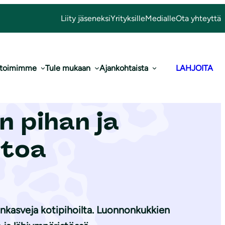
Liity jäseneksi
Yrityksille
Medialle
Ota yhteyttä
 toimimme
Tule mukaan
Ajankohtaista
LAHJOITA
kesäkuuta
 pihan ja
stoa
nkasveja kotipihoilta. Luonnonkukkien