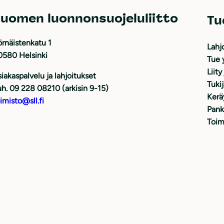
uomen luonnonsuojeluliitto
Tu
rnäistenkatu 1
Lahj
0580 Helsinki
Tue 
Liity
iakaspalvelu ja lahjoitukset
Tuki
h. 09 228 08210 (arkisin 9-15)
Kerä
imisto@sll.fi
Pank
Toim