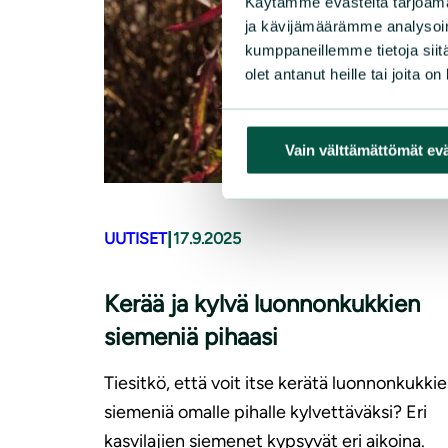
Käytämme evästeitä tarjoama
ja kävijämäärämme analysoim
kumppaneillemme tietoja siitä
olet antanut heille tai joita o
Vain välttämättömät ev
|
UUTISET
17.9.2025
Kerää ja kylvä luonnonkukkien
siemeniä pihaasi
Tiesitkö, että voit itse kerätä luonnonkukki
siemeniä omalle pihalle kylvettäväksi? Eri
kasvilajien siemenet kypsyvät eri aikoina.