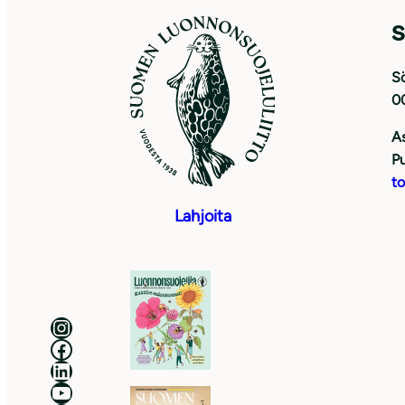
S
Sö
0
As
Pu
to
Lahjoita
Luonnonsuojeluliitto Instagramissa
Luonnonsuojeluliitto Facebookissa
Luonnonsuojeluliitto LinkedInissä
Luonnonsuojeluliiton YouTube-kanava