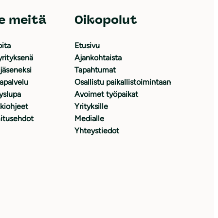
e meitä
Oikopolut
oita
Etusivu
yrityksenä
Ajankohtaista
 jäseneksi
Tapahtumat
japalvelu
Osallistu paikallistoimintaan
yslupa
Avoimet työpaikat
kiohjeet
Yrityksille
itusehdot
Medialle
Yhteystiedot