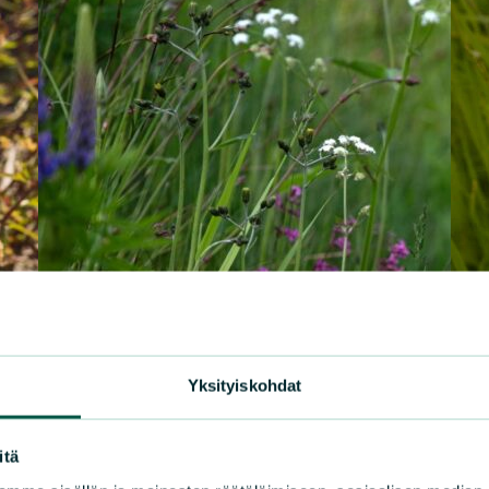
Yksityiskohdat
itä