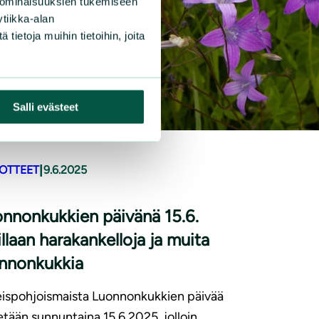
 ominaisuuksien tukemiseen
tiikka-alan
ietoja muihin tietoihin, joita
Salli evästeet
|
DOTTEET
9.6.2025
nnonkukkien päivänä 15.6.
illaan harakankelloja ja muita
onnonkukkia
ispohjoismaista Luonnonkukkien päivää
etään sunnuntaina 15.6.2025, jolloin