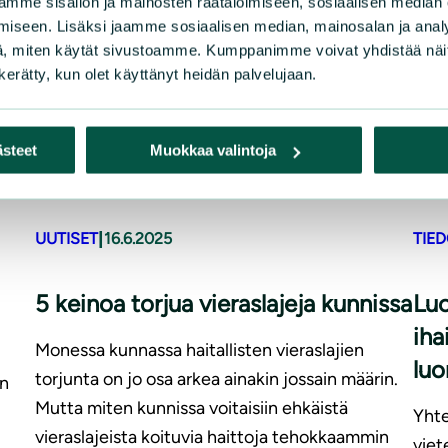
mme sisällön ja mainosten räätälöimiseen, sosiaalisen median
iseen. Lisäksi jaamme sosiaalisen median, mainosalan ja analy
, miten käytät sivustoamme. Kumppanimme voivat yhdistää näitä t
n kerätty, kun olet käyttänyt heidän palvelujaan.
ästeet
Muokkaa valintoja
|
UUTISET
16.6.2025
TIE
5 keinoa torjua vieraslajeja kunnissa
Luo
iha
Monessa kunnassa haitallisten vieraslajien
lu
torjunta on jo osa arkea ainakin jossain määrin.
en
Mutta miten kunnissa voitaisiin ehkäistä
Yhte
vieraslajeista koituvia haittoja tehokkaammin
viet