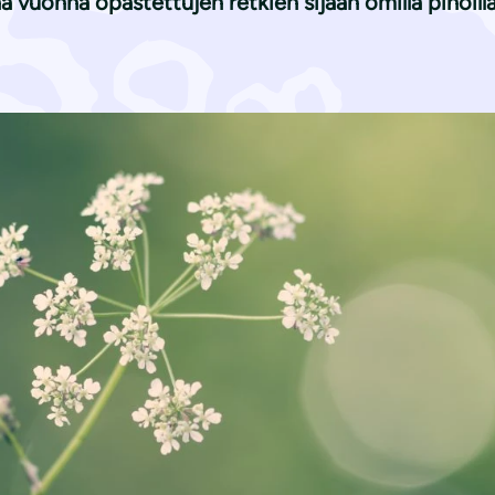
ä vuonna opastettujen retkien sijaan omilla pihoilla