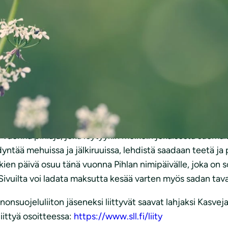
y silmiä hiveleväksi. Kukkiiko kotisi tai kesämökkisi pihal
 luonnon monimuotoisuudelle, virkistymiselle ja luonnont
inteisten kasvikirjojen lisäksi erilaisia sovelluksia, kute
at kasvien tunnistamisessa”, kertoo Luonnonkukkien päiv
imään kasveja pihalta ja lähiympäristöstä, kun niitä sai t
oistosta.
uonna pihlaja, joka löytyykin melkein jokaisesta suomala
yntää mehuissa ja jälkiruuissa, lehdistä saadaan teetä ja
ien päivä osuu tänä vuonna Pihlan nimipäivälle, joka on so
 Sivuilta voi ladata maksutta kesää varten myös sadan ta
nsuojeluliiton jäseneksi liittyvät saavat lahjaksi Kasve
iittyä osoitteessa:
https://www.sll.fi/liity