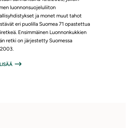
en luonnonsuojeluliiton
allisyhdistykset ja monet muut tahot
estävät eri puolilla Suomea 71 opastettua
iretkeä. Ensimmäinen Luonnonkukkien
än retki on järjestetty Suomessa
6.2003.
LISÄÄ