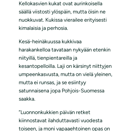
Kellokasvien kukat ovat aurinkoisella
säällä viistosti ylöspäin, mutta öisin ne
nuokkuvat. Kukissa vierailee erityisesti
kimalaisia ja perhosia.
Kesä-heinäkuussa kukkivaa
harakankelloa tavataan nykyään etenkin
niityillä, tienpientareilla ja
kesantopelloilla. Laji on kärsinyt niittyjen
umpeenkasvusta, mutta on vielä yleinen,
mutta ei runsas, ja se esiintyy
satunnaisena jopa Pohjois-Suomessa
saakka.
”Luonnonkukkien päivän retket
kiinnostavat ilahduttavasti vuodesta
toiseen, ja moni vapaaehtoinen opas on