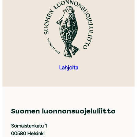
Lahjoita
Suomen luonnonsuojeluliitto
Sörnäistenkatu 1
00580 Helsinki