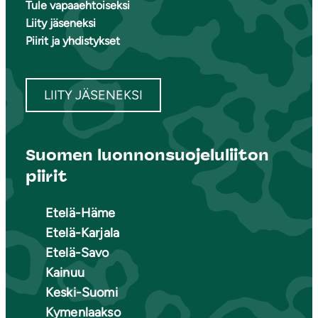
Tule vapaaehtoiseksi
Liity jäseneksi
Piirit ja yhdistykset
LIITY JÄSENEKSI
Suomen luonnonsuojeluliiton
piirit
Etelä-Häme
Etelä-Karjala
Etelä-Savo
Kainuu
Keski-Suomi
Kymenlaakso