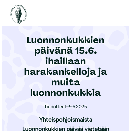
S
i
Etusivu
|
Ajankohtaista
|
Luonnonkukkien päivänä 15.6. ihaillaan harakankelloja ja muita luonnonkukkia
i
r
Luonnonkukkien
r
y
päivänä 15.6.
s
ihaillaan
i
harakankelloja ja
s
ä
muita
l
luonnonkukkia
t
ö
Tiedotteet
–
9.6.2025
ö
Yhteispohjoismaista
n
Luonnonkukkien päivää vietetään