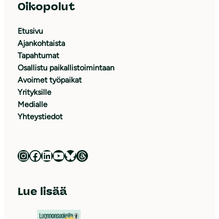
Oikopolut
Etusivu
Ajankohtaista
Tapahtumat
Osallistu paikallistoimintaan
Avoimet työpaikat
Yrityksille
Medialle
Yhteystiedot
Luonnonsuojeluliitto Instagramissa
Luonnonsuojeluliitto Facebookissa
Luonnonsuojeluliitto LinkedInissä
Luonnonsuojeluliiton YouTube-kanava
Luonnonsuojeluliitto Blueskyssa
Luonnonsuojeluliitto Threadsissa
Lue lisää