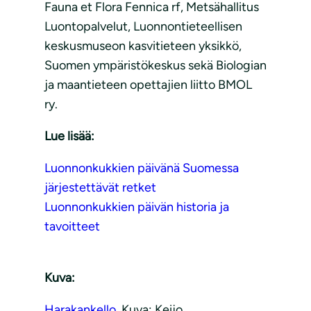
Fauna et Flora Fennica rf, Metsähallitus
Luontopalvelut, Luonnontieteellisen
keskusmuseon kasvitieteen yksikkö,
Suomen ympäristökeskus sekä Biologian
ja maantieteen opettajien liitto BMOL
ry.
Lue lisää:
Luonnonkukkien päivänä Suomessa
järjestettävät retket
Luonnonkukkien päivän historia ja
tavoitteet
Kuva:
Harakankello.
Kuva: Keijo