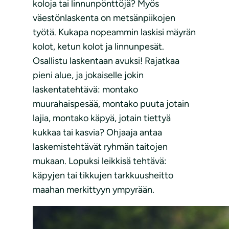
koloja tai linnunpönttöjä? Myös
väestönlaskenta on metsänpiikojen
työtä. Kukapa nopeammin laskisi mäyrän
kolot, ketun kolot ja linnunpesät.
Osallistu laskentaan avuksi! Rajatkaa
pieni alue, ja jokaiselle jokin
laskentatehtävä: montako
muurahaispesää, montako puuta jotain
lajia, montako käpyä, jotain tiettyä
kukkaa tai kasvia? Ohjaaja antaa
laskemistehtävät ryhmän taitojen
mukaan. Lopuksi leikkisä tehtävä:
käpyjen tai tikkujen tarkkuusheitto
maahan merkittyyn ympyrään.