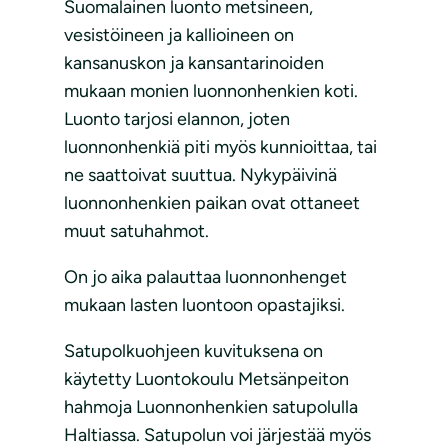
Suomalainen luonto metsineen,
vesistöineen ja kallioineen on
kansanuskon ja kansantarinoiden
mukaan monien luonnonhenkien koti.
Luonto tarjosi elannon, joten
luonnonhenkiä piti myös kunnioittaa, tai
ne saattoivat suuttua. Nykypäivinä
luonnonhenkien paikan ovat ottaneet
muut satuhahmot.
On jo aika palauttaa luonnonhenget
mukaan lasten luontoon opastajiksi.
Satupolkuohjeen kuvituksena on
käytetty Luontokoulu Metsänpeiton
hahmoja Luonnonhenkien satupolulla
Haltiassa. Satupolun voi järjestää myös