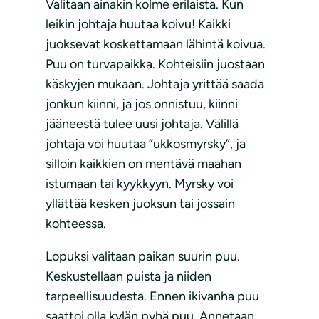
Valitaan ainakin kolme erilaista. Kun
leikin johtaja huutaa koivu! Kaikki
juoksevat koskettamaan lähintä koivua.
Puu on turvapaikka. Kohteisiin juostaan
käskyjen mukaan. Johtaja yrittää saada
jonkun kiinni, ja jos onnistuu, kiinni
jääneestä tulee uusi johtaja. Välillä
johtaja voi huutaa ”ukkosmyrsky”, ja
silloin kaikkien on mentävä maahan
istumaan tai kyykkyyn. Myrsky voi
yllättää kesken juoksun tai jossain
kohteessa.
Lopuksi valitaan paikan suurin puu.
Keskustellaan puista ja niiden
tarpeellisuudesta. Ennen ikivanha puu
saattoi olla kylän pyhä puu. Annetaan