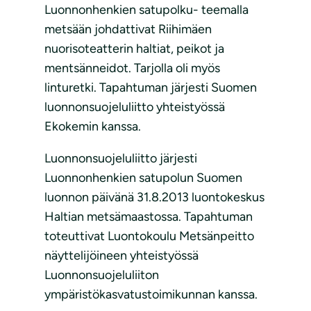
Luonnonhenkien satupolku- teemalla
metsään johdattivat Riihimäen
nuorisoteatterin haltiat, peikot ja
mentsänneidot. Tarjolla oli myös
linturetki. Tapahtuman järjesti Suomen
luonnonsuojeluliitto yhteistyössä
Ekokemin kanssa.
Luonnonsuojeluliitto järjesti
Luonnonhenkien satupolun Suomen
luonnon päivänä 31.8.2013 luontokeskus
Haltian metsämaastossa. Tapahtuman
toteuttivat Luontokoulu Metsänpeitto
näyttelijöineen yhteistyössä
Luonnonsuojeluliiton
ympäristökasvatustoimikunnan kanssa.