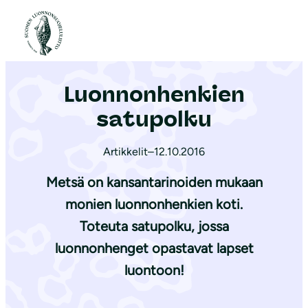
S
i
Etusivu
|
Ajankohtaista
|
Luonnonhenkien satupolku
i
r
Luonnonhenkien
r
y
satupolku
s
i
Artikkelit
–
12.10.2016
s
Metsä on kansantarinoiden mukaan
ä
monien luonnonhenkien koti.
l
Toteuta satupolku, jossa
t
ö
luonnonhenget opastavat lapset
ö
luontoon!
n