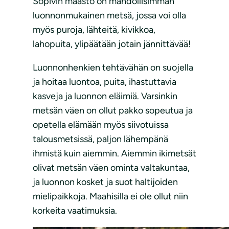
Sopivin maasto on mahdollisimman
luonnonmukainen metsä, jossa voi olla
myös puroja, lähteitä, kivikkoa,
lahopuita, ylipäätään jotain jännittävää!
Luonnonhenkien tehtävähän on suojella
ja hoitaa luontoa, puita, ihastuttavia
kasveja ja luonnon eläimiä. Varsinkin
metsän väen on ollut pakko sopeutua ja
opetella elämään myös siivotuissa
talousmetsissä, paljon lähempänä
ihmistä kuin aiemmin. Aiemmin ikimetsät
olivat metsän väen ominta valtakuntaa,
ja luonnon kosket ja suot haltijoiden
mielipaikkoja. Maahisilla ei ole ollut niin
korkeita vaatimuksia.