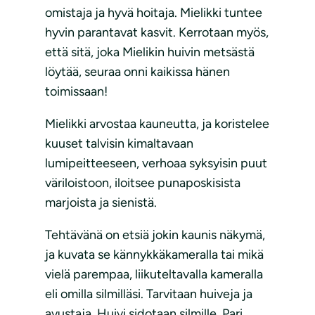
omistaja ja hyvä hoitaja. Mielikki tuntee
hyvin parantavat kasvit. Kerrotaan myös,
että sitä, joka Mielikin huivin metsästä
löytää, seuraa onni kaikissa hänen
toimissaan!
Mielikki arvostaa kauneutta, ja koristelee
kuuset talvisin kimaltavaan
lumipeitteeseen, verhoaa syksyisin puut
väriloistoon, iloitsee punaposkisista
marjoista ja sienistä.
Tehtävänä on etsiä jokin kaunis näkymä,
ja kuvata se kännykkäkameralla tai mikä
vielä parempaa, liikuteltavalla kameralla
eli omilla silmilläsi. Tarvitaan huiveja ja
avustaja. Huivi sidotaan silmille. Pari