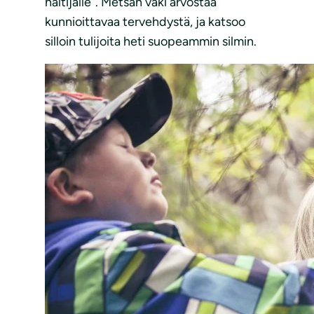
haltijalle”. Metsän väki arvostaa
kunnioittavaa tervehdystä, ja katsoo
silloin tulijoita heti suopeammin silmin.