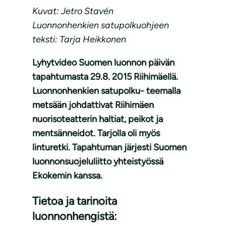
Kuvat: Jetro Stavén
Luonnonhenkien satupolkuohjeen
teksti: Tarja Heikkonen
Lyhytvideo Suomen luonnon päivän
tapahtumasta 29.8. 2015 Riihimäellä.
Luonnonhenkien satupolku- teemalla
metsään johdattivat Riihimäen
nuorisoteatterin haltiat, peikot ja
mentsänneidot. Tarjolla oli myös
linturetki. Tapahtuman järjesti Suomen
luonnonsuojeluliitto yhteistyössä
Ekokemin kanssa.
Tietoa ja tarinoita
luonnonhengistä: