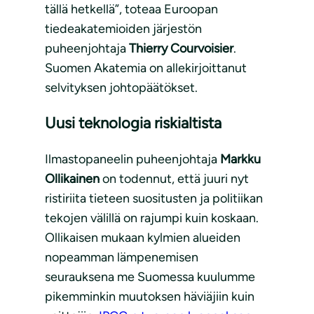
tällä hetkellä”, toteaa Euroopan
tiedeakatemioiden järjestön
puheenjohtaja
Thierry Courvoisier
.
Suomen Akatemia on allekirjoittanut
selvityksen johtopäätökset.
Uusi teknologia riskialtista
Ilmastopaneelin puheenjohtaja
Markku
Ollikainen
on todennut, että juuri nyt
ristiriita tieteen suositusten ja politiikan
tekojen välillä on rajumpi kuin koskaan.
Ollikaisen mukaan kylmien alueiden
nopeamman lämpenemisen
seurauksena me Suomessa kuulumme
pikemminkin muutoksen häviäjiin kuin