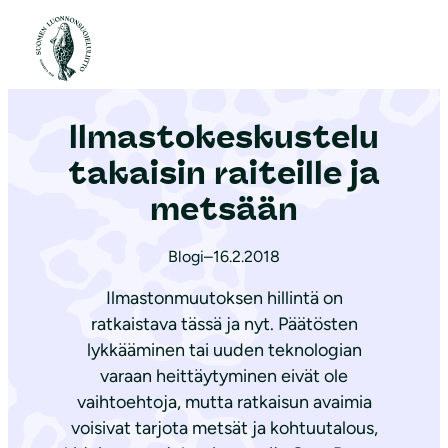
S
i
Etusivu
|
Ajankohtaista
|
ll­mas­to­kes­kus­te­lu takaisin raiteille ja metsään
i
r
ll­mas­to­kes­kus­te­lu
r
y
takaisin raiteille ja
s
metsään
i
s
Blogi
–
16.2.2018
ä
Ilmastonmuutoksen hillintä on
l
ratkaistava tässä ja nyt. Päätösten
t
lykkääminen tai uuden teknologian
ö
varaan heittäytyminen eivät ole
ö
vaihtoehtoja, mutta ratkaisun avaimia
n
voisivat tarjota metsät ja kohtuutalous,