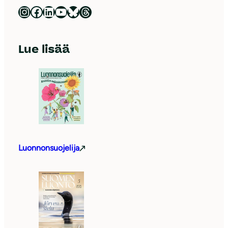
Luonnonsuojeluliitto Instagramissa
Luonnonsuojeluliitto Facebookissa
Luonnonsuojeluliitto LinkedInissä
Luonnonsuojeluliiton YouTube-kanava
Luonnonsuojeluliitto Blueskyssa
Luonnonsuojeluliitto Threadsissa
Lue lisää
Luonnonsuojelija