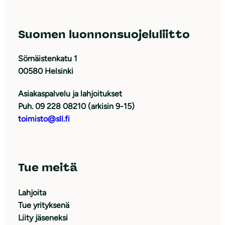
Suomen luonnonsuojeluliitto
Sörnäistenkatu 1
00580 Helsinki
Asiakaspalvelu ja lahjoitukset
Puh. 09 228 08210 (arkisin 9-15)
toimisto@sll.fi
Tue meitä
Lahjoita
Tue yrityksenä
Liity jäseneksi