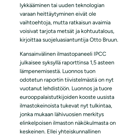
lykkääminen tai uuden teknologian
varaan heittäytyminen eivät ole
vaihtoehtoja, mutta ratkaisun avaimia
voisivat tarjota metsät ja kohtuutalous,
kirjoittaa suojeluasiantuntija Otto Bruun.
Kansainvälinen ilmastopaneeli IPCC
julkaisee syksyllä raporttinsa 1,5 asteen
lämpenemisestä. Luonnos tuon
odotetun raportin tiivistelmästä on nyt
vuotanut lehdistöön. Luonnos ja tuore
eurooppalaistutkijoiden kooste uusista
ilmastokeinoista tukevat nyt tulkintaa,
jonka mukaan lähivuosien merkitys
elinkelpoisen ilmaston näkökulmasta on
keskeinen. Ellei yhteiskunnallinen