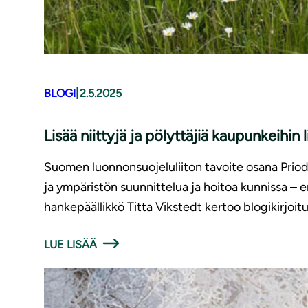
|
BLOGI
2.5.2025
Lisää niittyjä ja pölyttäjiä kaupunkeih
Suomen luonnonsuojeluliiton tavoite osana Prio
ja ympäristön suunnittelua ja hoitoa kunnissa – 
hankepäällikkö Titta Vikstedt kertoo blogikirjoit
LUE LISÄÄ