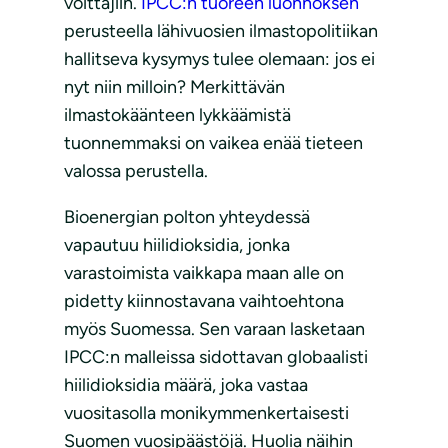
voittajiin.
IPCC:n tuoreen luonnoksen
perusteella lähivuosien ilmastopolitiikan
hallitseva kysymys tulee olemaan: jos ei
nyt niin milloin? Merkittävän
ilmastokäänteen lykkäämistä
tuonnemmaksi on vaikea enää tieteen
valossa perustella.
Bioenergian polton yhteydessä
vapautuu hiilidioksidia, jonka
varastoimista vaikkapa maan alle on
pidetty kiinnostavana vaihtoehtona
myös Suomessa. Sen varaan lasketaan
IPCC:n malleissa sidottavan globaalisti
hiilidioksidia määrä, joka vastaa
vuositasolla monikymmenkertaisesti
Suomen vuosipäästöjä. Huolia näihin