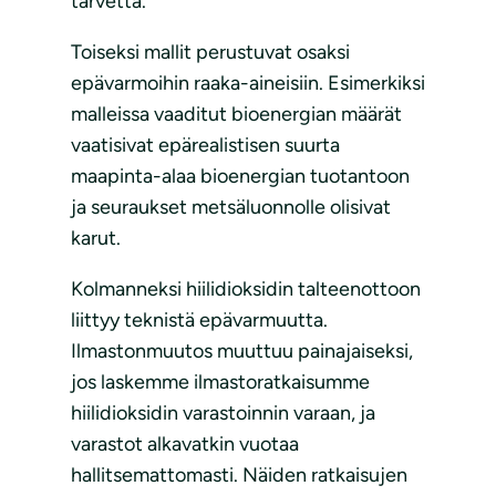
tarvetta.
Toiseksi mallit perustuvat osaksi
epävarmoihin raaka-aineisiin. Esimerkiksi
malleissa vaaditut bioenergian määrät
vaatisivat epärealistisen suurta
maapinta-alaa bioenergian tuotantoon
ja seuraukset metsäluonnolle olisivat
karut.
Kolmanneksi hiilidioksidin talteenottoon
liittyy teknistä epävarmuutta.
Ilmastonmuutos muuttuu painajaiseksi,
jos laskemme ilmastoratkaisumme
hiilidioksidin varastoinnin varaan, ja
varastot alkavatkin vuotaa
hallitsemattomasti. Näiden ratkaisujen