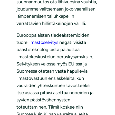
suunnanmuutos ota lähivuosina vauhtia,
joudumme valitsemaan joko vaarallisen
lämpenemisen tai uhkapeliin
verrattavien hillintäkeinojen välillä.
Eurooppalaisten tiedeakatemioiden
tuore
ilmastoselvitys
negatiivisista
päästöteknologioista palauttaa
ilmastokeskustelun peruskysymyksiin.
Selvityksen valossa myös EU:ssa ja
Suomessa otetaan vasta hapuilevia
ilmastovastuun ensiaskeleita, kun
vauraiden yhteiskuntien tavoitteeksi
itse asiassa pitäisi asettaa nopeiden ja
syvien päästövähennysten
toteuttaminen. Tämä koskee niin
Suomea kuin Kiinan vauraita alueita.