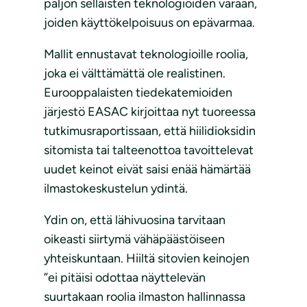
paljon sellaisten teknologioiden varaan,
joiden käyttökelpoisuus on epävarmaa.
Mallit ennustavat teknologioille roolia,
joka ei välttämättä ole realistinen.
Eurooppalaisten tiedekatemioiden
järjestö EASAC kirjoittaa nyt tuoreessa
tutkimusraportissaan, että hiilidioksidin
sitomista tai talteenottoa tavoittelevat
uudet keinot eivät saisi enää hämärtää
ilmastokeskustelun ydintä.
Ydin on, että lähivuosina tarvitaan
oikeasti siirtymä vähäpäästöiseen
yhteiskuntaan. Hiiltä sitovien keinojen
”ei pitäisi odottaa näyttelevän
suurtakaan roolia ilmaston hallinnassa