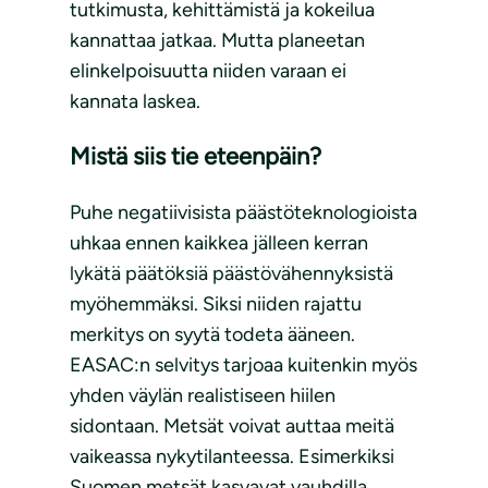
tutkimusta, kehittämistä ja kokeilua
kannattaa jatkaa. Mutta planeetan
elinkelpoisuutta niiden varaan ei
kannata laskea.
Mistä siis tie eteenpäin?
Puhe negatiivisista päästöteknologioista
uhkaa ennen kaikkea jälleen kerran
lykätä päätöksiä päästövähennyksistä
myöhemmäksi. Siksi niiden rajattu
merkitys on syytä todeta ääneen.
EASAC:n selvitys tarjoaa kuitenkin myös
yhden väylän realistiseen hiilen
sidontaan. Metsät voivat auttaa meitä
vaikeassa nykytilanteessa. Esimerkiksi
Suomen metsät kasvavat vauhdilla,