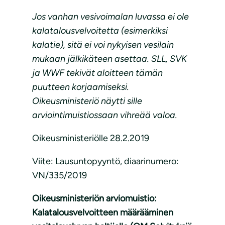
Jos vanhan vesivoimalan luvassa ei ole
kalatalousvelvoitetta (esimerkiksi
kalatie), sitä ei voi nykyisen vesilain
mukaan jälkikäteen asettaa. SLL, SVK
ja WWF tekivät aloitteen tämän
puutteen korjaamiseksi.
Oikeusministeriö näytti sille
arviointimuistiossaan vihreää valoa.
Oikeusministeriölle 28.2.2019
Viite: Lausuntopyyntö, diaarinumero:
VN/335/2019
Oikeusministeriön arviomuistio:
Kalatalousvelvoitteen määrääminen