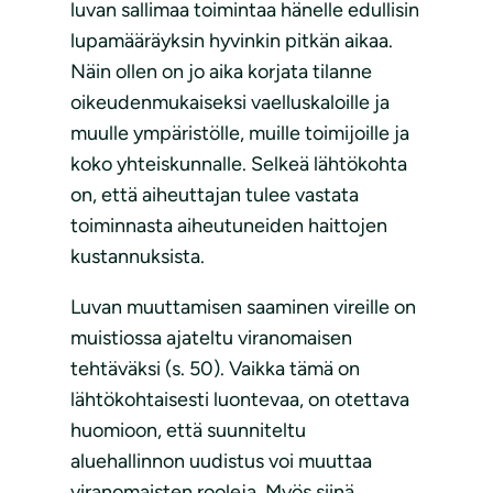
luvan sallimaa toimintaa hänelle edullisin
lupamääräyksin hyvinkin pitkän aikaa.
Näin ollen on jo aika korjata tilanne
oikeudenmukaiseksi vaelluskaloille ja
muulle ympäristölle, muille toimijoille ja
koko yhteiskunnalle. Selkeä lähtökohta
on, että aiheuttajan tulee vastata
toiminnasta aiheutuneiden haittojen
kustannuksista.
Luvan muuttamisen saaminen vireille on
muistiossa ajateltu viranomaisen
tehtäväksi (s. 50). Vaikka tämä on
lähtökohtaisesti luontevaa, on otettava
huomioon, että suunniteltu
aluehallinnon uudistus voi muuttaa
viranomaisten rooleja. Myös siinä