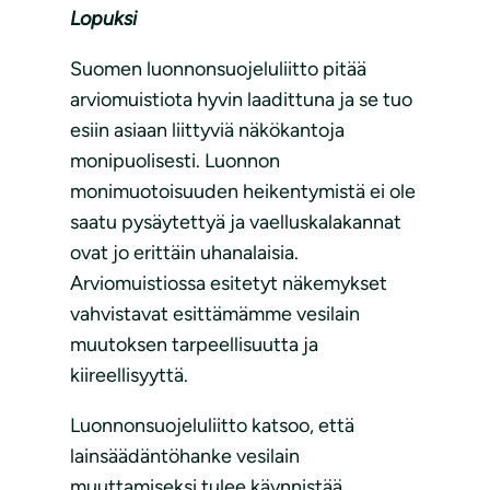
Lopuksi
Suomen luonnonsuojeluliitto pitää
arviomuistiota hyvin laadittuna ja se tuo
esiin asiaan liittyviä näkökantoja
monipuolisesti. Luonnon
monimuotoisuuden heikentymistä ei ole
saatu pysäytettyä ja vaelluskalakannat
ovat jo erittäin uhanalaisia.
Arviomuistiossa esitetyt näkemykset
vahvistavat esittämämme vesilain
muutoksen tarpeellisuutta ja
kiireellisyyttä.
Luonnonsuojeluliitto katsoo, että
lainsäädäntöhanke vesilain
muuttamiseksi tulee käynnistää