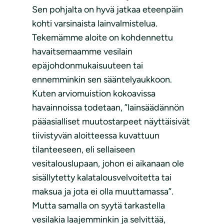
Sen pohjalta on hyvä jatkaa eteenpäin
kohti varsinaista lainvalmistelua.
Tekemämme aloite on kohdennettu
havaitsemaamme vesilain
epäjohdonmukaisuuteen tai
ennemminkin sen sääntelyaukkoon.
Kuten arviomuistion kokoavissa
havainnoissa todetaan, ”lainsäädännön
pääasialliset muutostarpeet näyttäisivät
tiivistyvän aloitteessa kuvattuun
tilanteeseen, eli sellaiseen
vesitalouslupaan, johon ei aikanaan ole
sisällytetty kalatalousvelvoitetta tai
maksua ja jota ei olla muuttamassa”.
Mutta samalla on syytä tarkastella
vesilakia laajemminkin ja selvittää,