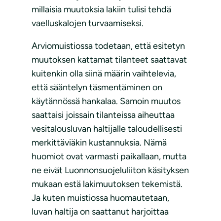
millaisia muutoksia lakiin tulisi tehdä
vaelluskalojen turvaamiseksi.
Arviomuistiossa todetaan, että esitetyn
muutoksen kattamat tilanteet saattavat
kuitenkin olla siinä määrin vaihtelevia,
että sääntelyn täsmentäminen on
käytännössä hankalaa. Samoin muutos
saattaisi joissain tilanteissa aiheuttaa
vesitalousluvan haltijalle taloudellisesti
merkittäviäkin kustannuksia. Nämä
huomiot ovat varmasti paikallaan, mutta
ne eivät Luonnonsuojeluliiton käsityksen
mukaan estä lakimuutoksen tekemistä.
Ja kuten muistiossa huomautetaan,
luvan haltija on saattanut harjoittaa