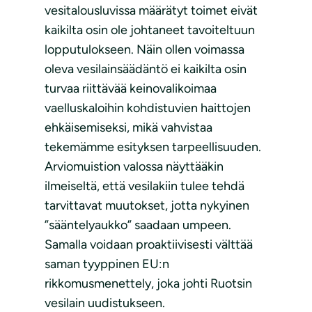
vesitalousluvissa määrätyt toimet eivät
kaikilta osin ole johtaneet tavoiteltuun
lopputulokseen. Näin ollen voimassa
oleva vesilainsäädäntö ei kaikilta osin
turvaa riittävää keinovalikoimaa
vaelluskaloihin kohdistuvien haittojen
ehkäisemiseksi, mikä vahvistaa
tekemämme esityksen tarpeellisuuden.
Arviomuistion valossa näyttääkin
ilmeiseltä, että vesilakiin tulee tehdä
tarvittavat muutokset, jotta nykyinen
”sääntelyaukko” saadaan umpeen.
Samalla voidaan proaktiivisesti välttää
saman tyyppinen EU:n
rikkomusmenettely, joka johti Ruotsin
vesilain uudistukseen.