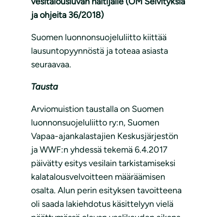
vesitalousluvan haltijalle (OM Selvityksiä
ja ohjeita 36/2018)
Suomen luonnonsuojeluliitto kiittää
lausuntopyynnöstä ja toteaa asiasta
seuraavaa.
Tausta
Arviomuistion taustalla on Suomen
luonnonsuojeluliitto ry:n, Suomen
Vapaa-ajankalastajien Keskusjärjestön
ja WWF:n yhdessä tekemä 6.4.2017
päivätty esitys vesilain tarkistamiseksi
kalatalousvelvoitteen määräämisen
osalta. Alun perin esityksen tavoitteena
oli saada lakiehdotus käsittelyyn vielä