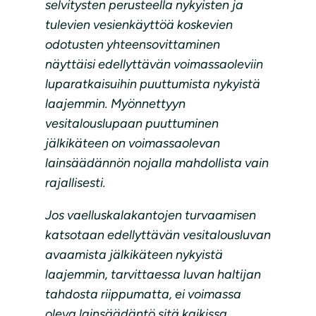
selvitysten perusteella nykyisten ja
tulevien vesienkäyttöä koskevien
odotusten yhteensovittaminen
näyttäisi edellyttävän voimassaoleviin
luparatkaisuihin puuttumista nykyistä
laajemmin. Myönnettyyn
vesitalouslupaan puuttuminen
jälkikäteen on voimassaolevan
lainsäädännön nojalla mahdollista vain
rajallisesti.
Jos vaelluskalakantojen turvaamisen
katsotaan edellyttävän vesitalousluvan
avaamista jälkikäteen nykyistä
laajemmin, tarvittaessa luvan haltijan
tahdosta riippumatta, ei voimassa
oleva lainsäädäntö sitä kaikissa