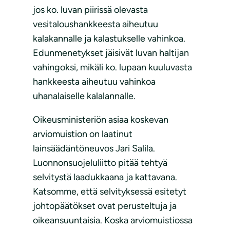
jos ko. luvan piirissä olevasta
vesitaloushankkeesta aiheutuu
kalakannalle ja kalastukselle vahinkoa.
Edunmenetykset jäisivät luvan haltijan
vahingoksi, mikäli ko. lupaan kuuluvasta
hankkeesta aiheutuu vahinkoa
uhanalaiselle kalalannalle.
Oikeusministeriön asiaa koskevan
arviomuistion on laatinut
lainsäädäntöneuvos Jari Salila.
Luonnonsuojeluliitto pitää tehtyä
selvitystä laadukkaana ja kattavana.
Katsomme, että selvityksessä esitetyt
johtopäätökset ovat perusteltuja ja
oikeansuuntaisia. Koska arviomuistiossa