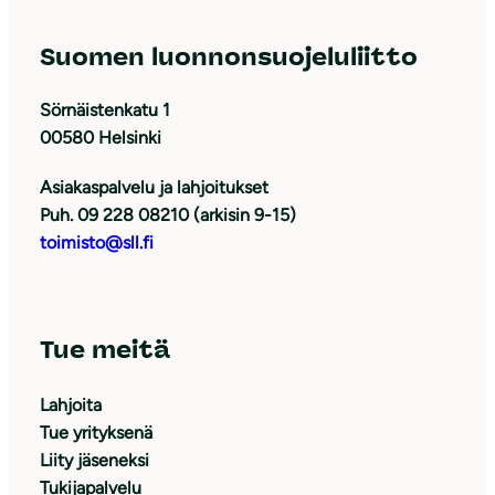
Suomen luonnonsuojeluliitto
Sörnäistenkatu 1
00580 Helsinki
Asiakaspalvelu ja lahjoitukset
Puh. 09 228 08210 (arkisin 9-15)
toimisto@sll.fi
Tue meitä
Lahjoita
Tue yrityksenä
Liity jäseneksi
Tukijapalvelu