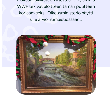
mukaan jälkikäteen asettaa. SLL, SVK ja
WWF tekivät aloitteen tämän puutteen
korjaamiseksi. Oikeusministeriö näytti
sille arviointimuistiossaan…