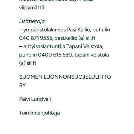
viipymättä.
Lisätietoja
– ympäristölakimies Pasi Kallio, puhelin
040 671 9555, pasi.kallio (a) sll.fi
– erityisasiantuntija Tapani Veistola,
puhelin 0400 615 530, tapani.veistola
(a) sll.fi
SUOMEN LUONNONSUOJELULIITTO
RY
Päivi Lundvall
Toiminnanjohtaja