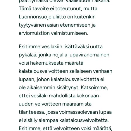
päättymässä olevan vaalikauden aikana.
Tämä tavoite ei toteutunut, mutta
Luonnonsuojeluliitto on kuitenkin
tyytyväinen asian etenemiseen ja
arviomuistion valmistumiseen.
Esitimme vesilakiin lisättäväksi uutta
pykälää, jonka nojalla lupaviranomainen
voisi hakemuksesta määrätä
kalatalousvelvoitteen sellaiseen vanhaan
lupaan, johon kalatalousvelvoitetta ei
ole aikaisemmin sisältynyt. Katsoimme,
ettei vesilaki mahdollista kokonaan
uuden velvoitteen määräämistä
tilanteessa, jossa voimassaolevaan lupaa
ei sisälly aiempaa kalatalousvelvoitetta.
Esitimme, että velvoitteen voisi määrätä,