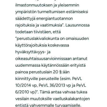
ilmastonmuutoksen ja yleisemmin
ympäristön turmeltumisen estämiseksi
säädettyjä energiantuotannon
rajoituksia ja vaatimuksia”. Lausunnossa
todetaan tiivistäen, että
”perustuslakivaliokunta on omaisuuden
käyttörajoituksia koskevassa
hyväksyttävyys- ja
oikeasuhtaisuusarvioinnissaan antanut
uudemmassa käytännössään erityistä
painoa perustuslain 20 §:ään
kiinnittyville perusteille (esim. PeVL
10/2014 vp, PeVL 36/2013 vp ja PeVL
6/2010 vp)”. Tämä antaa vahvaa tukea
vesilain muutoksille vaelluskalakantojen
entistä vahvemmalle turvaamiselle.