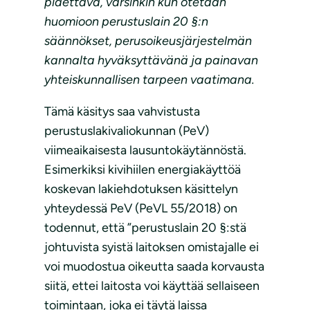
pidettävä, varsinkin kun otetaan
huomioon perustuslain 20 §:n
säännökset, perusoikeusjärjestelmän
kannalta hyväksyttävänä ja painavan
yhteiskunnallisen tarpeen vaatimana.
Tämä käsitys saa vahvistusta
perustuslakivaliokunnan (PeV)
viimeaikaisesta lausuntokäytännöstä.
Esimerkiksi kivihiilen energiakäyttöä
koskevan lakiehdotuksen käsittelyn
yhteydessä PeV (PeVL 55/2018) on
todennut, että ”perustuslain 20 §:stä
johtuvista syistä laitoksen omistajalle ei
voi muodostua oikeutta saada korvausta
siitä, ettei laitosta voi käyttää sellaiseen
toimintaan, joka ei täytä laissa