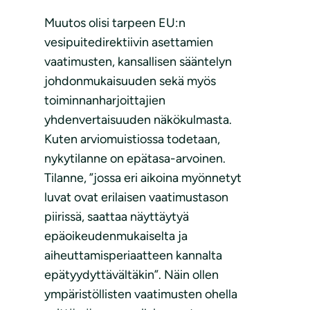
Muutos olisi tarpeen EU:n
vesipuitedirektiivin asettamien
vaatimusten, kansallisen sääntelyn
johdonmukaisuuden sekä myös
toiminnanharjoittajien
yhdenvertaisuuden näkökulmasta.
Kuten arviomuistiossa todetaan,
nykytilanne on epätasa-arvoinen.
Tilanne, ”jossa eri aikoina myönnetyt
luvat ovat erilaisen vaatimustason
piirissä, saattaa näyttäytyä
epäoikeudenmukaiselta ja
aiheuttamisperiaatteen kannalta
epätyydyttävältäkin”. Näin ollen
ympäristöllisten vaatimusten ohella