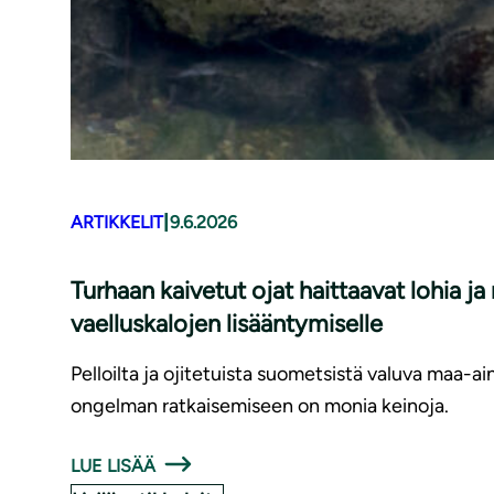
|
ARTIKKELIT
9.6.2026
Turhaan kaivetut ojat haittaavat lohia j
vaelluskalojen lisääntymiselle
Pelloilta ja ojitetuista suometsistä valuva maa-ai
ongelman ratkaisemiseen on monia keinoja.
LUE LISÄÄ