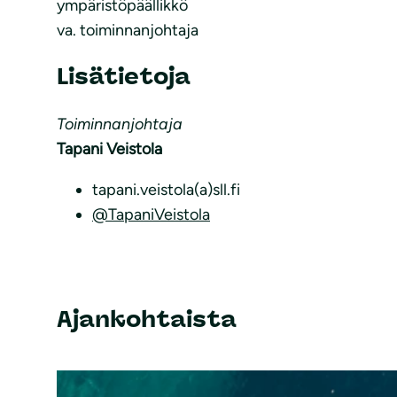
ympäristöpäällikkö
va. toiminnanjohtaja
Lisätietoja
Toiminnanjohtaja
Tapani Veistola
tapani.veistola(a)sll.fi
@TapaniVeistola
Ajankohtaista