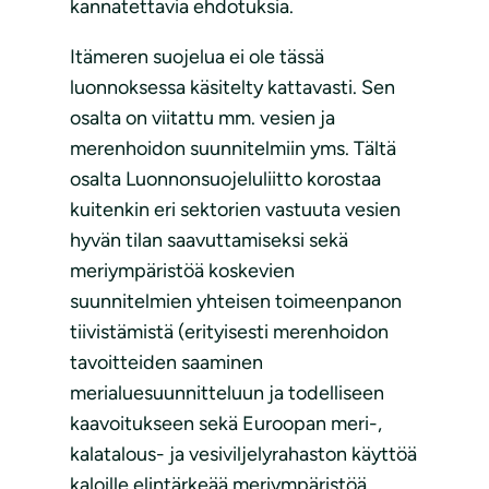
kannatettavia ehdotuksia.
Itämeren suojelua ei ole tässä
luonnoksessa käsitelty kattavasti. Sen
osalta on viitattu mm. vesien ja
merenhoidon suunnitelmiin yms. Tältä
osalta Luonnonsuojeluliitto korostaa
kuitenkin eri sektorien vastuuta vesien
hyvän tilan saavuttamiseksi sekä
meriympäristöä koskevien
suunnitelmien yhteisen toimeenpanon
tiivistämistä (erityisesti merenhoidon
tavoitteiden saaminen
merialuesuunnitteluun ja todelliseen
kaavoitukseen sekä Euroopan meri-,
kalatalous- ja vesiviljelyrahaston käyttöä
kaloille elintärkeää meriympäristöä