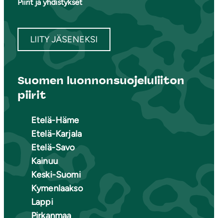
Piirit ja yhdistykset
LIITY JÄSENEKSI
Suomen luonnonsuojeluliiton
piirit
Etelä-Häme
Etelä-Karjala
Etelä-Savo
Kainuu
Keski-Suomi
Kymenlaakso
Lappi
Pirkanmaa