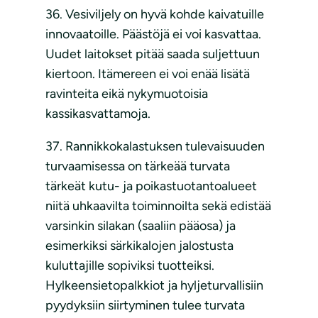
36. Vesiviljely on hyvä kohde kaivatuille
innovaatoille. Päästöjä ei voi kasvattaa.
Uudet laitokset pitää saada suljettuun
kiertoon. Itämereen ei voi enää lisätä
ravinteita eikä nykymuotoisia
kassikasvattamoja.
37. Rannikkokalastuksen tulevaisuuden
turvaamisessa on tärkeää turvata
tärkeät kutu- ja poikastuotantoalueet
niitä uhkaavilta toiminnoilta sekä edistää
varsinkin silakan (saaliin pääosa) ja
esimerkiksi särkikalojen jalostusta
kuluttajille sopiviksi tuotteiksi.
Hylkeensietopalkkiot ja hyljeturvallisiin
pyydyksiin siirtyminen tulee turvata