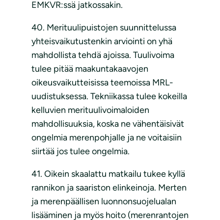
EMKVR:ssä jatkossakin.
40. Merituulipuistojen suunnittelussa
yhteisvaikutustenkin arviointi on yhä
mahdollista tehdä ajoissa. Tuulivoima
tulee pitää maakuntakaavojen
oikeusvaikutteisissa teemoissa MRL-
uudistuksessa. Tekniikassa tulee kokeilla
kelluvien merituulivoimaloiden
mahdollisuuksia, koska ne vähentäisivät
ongelmia merenpohjalle ja ne voitaisiin
siirtää jos tulee ongelmia.
41. Oikein skaalattu matkailu tukee kyllä
rannikon ja saariston elinkeinoja. Merten
ja merenpäällisen luonnonsuojelualan
lisääminen ja myös hoito (merenrantojen