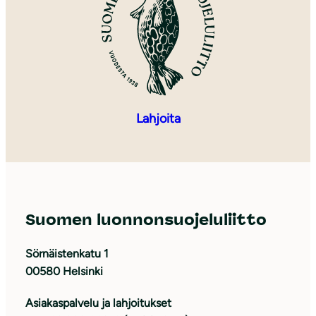
Lahjoita
Suomen luonnonsuojeluliitto
Sörnäistenkatu 1
00580 Helsinki
Asiakaspalvelu ja lahjoitukset