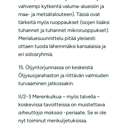
vahvempi kytkentä valuma-alueisiin ja
maa- ja metsätalouteen). Tässä ovat
tärkeitä myös ruoppaukset (isojen lisäksi
tuhannet ja tuhannet mikroruoppukset).
Merialuesuunnittelu pitää yleisesti
ottaen tuoda lähemmäksi kansalaisia ja
eri sidosryhmiä.
15. Öljyntorjunnassa on keskeistä
Öljysuojarahaston ja riittävän valmiuden
turvaaminen jatkossakin.
II/2-3 Merenkulkua – myös talvella –
koskevissa tavoitteissa on muistettava
aiheuttaja maksaa
-periaate. Se ei ole
nyt toiminut merikuljetuksissa.