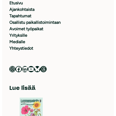
Etusivu
Ajankohtaista
Tapahtumat
Osallistu paikallistoimintaan
Avoimet työpaikat
Yrityksille
Medialle
Yhteystiedot
Luonnonsuojeluliitto Instagramissa
Luonnonsuojeluliitto Facebookissa
Luonnonsuojeluliitto LinkedInissä
Luonnonsuojeluliiton YouTube-kanava
Luonnonsuojeluliitto Blueskyssa
Luonnonsuojeluliitto Threadsissa
Lue lisää