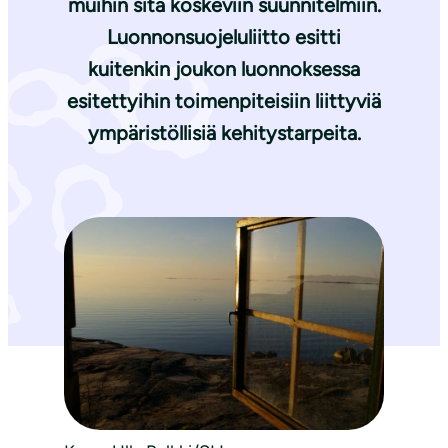
muihin sitä koskeviin suunnitelmiin.
Luonnonsuojeluliitto esitti
kuitenkin joukon luonnoksessa
esitettyihin toimenpiteisiin liittyviä
ympäristöllisiä kehitystarpeita.