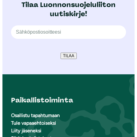
Tilaa Luonnonsuojeluliiton
uutiskirje!
TILAA
Paikallistoiminta
Osallistu tapahtumaan
Tule vapaaehtoiseksi
Liity jäseneksi