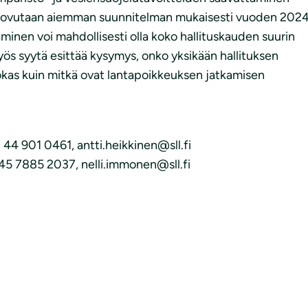
 luovutaan aiemman suunnitelman mukaisesti vuoden 202
nen voi mahdollisesti olla koko hallituskauden suurin
ös syytä esittää kysymys, onko yksikään hallituksen
okas kuin mitkä ovat lantapoikkeuksen jatkamisen
 44 901 0461, antti.heikkinen@sll.fi
 45 7885 2037, nelli.immonen@sll.fi