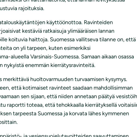
stuvia rajoituksia.
talouskäytäntöjen käyttöönottoa. Ravinteiden
joaisivat kestäviä ratkaisuja ylimääräisen lannan
e koituvia haittoja. Suomessa vallitseva tilanne on, että
teita on yli tarpeen, kuten esimerkiksi
aluma-alueella Varsinais-Suomessa. Samaan aikaan osassa
n nykyistä enemmän kierrätysravinteitä.
yös merkittävä huoltovarmuuden turvaamisen kysymys.
 eteen, että kotimaiset ravinteet saadaan mahdollisimman
aamaan sen sijaan, että niiden annetaan päätyä vesistöih
raportti toteaa, että tehokkaalla kierrätyksellä voitaisii
ituksen tarpeesta Suomessa ja korvata lähes kymmenen
sittain.
mpäristö- ja vesiensuojelutavoitteiden saavuttaminen