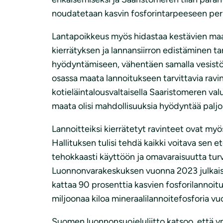
noudatetaan kasvin fosforintarpeeseen peru
Lantapoikkeus myös hidastaa kestävien maa
kierrätyksen ja lannansiirron edistäminen tar
hyödyntämiseen, vähentäen samalla vesistöill
osassa maata lannoitukseen tarvittavia ravin
kotieläintalousvaltaisella Saaristomeren v
maata olisi mahdollisuuksia hyödyntää paljo
Lannoitteiksi kierrätetyt ravinteet ovat m
Hallituksen tulisi tehdä kaikki voitava sen
tehokkaasti käyttöön ja omavaraisuutta turv
Luonnonvarakeskuksen vuonna 2023 julkaistu 
kattaa 90 prosenttia kasvien fosforilanno
miljoonaa kiloa mineraalilannoitefosforia vuo
Suomen luonnonsuojeluliitto katsoo, että y