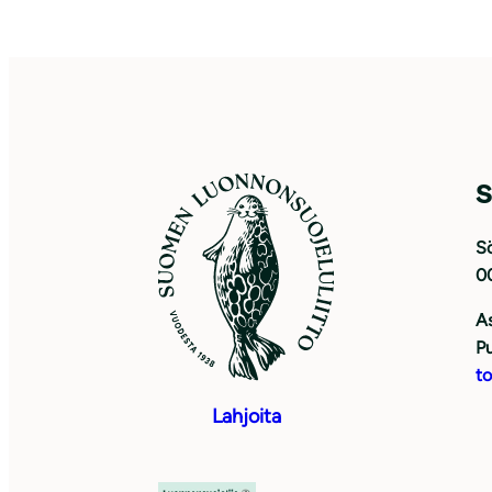
S
Sö
0
As
Pu
to
Lahjoita