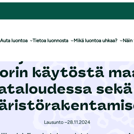
 maa- ja puutarhataloudessa sekä viher- ja ympäristörakentamisessa
Auta luontoa
Tietoa luonnosta
Mikä luontoa uhkaa?
Näin
a-ja metsätalousm
forin käytöstä maa
taloudessa sekä 
äristörakentamis
Lausunto –
28.11.2024