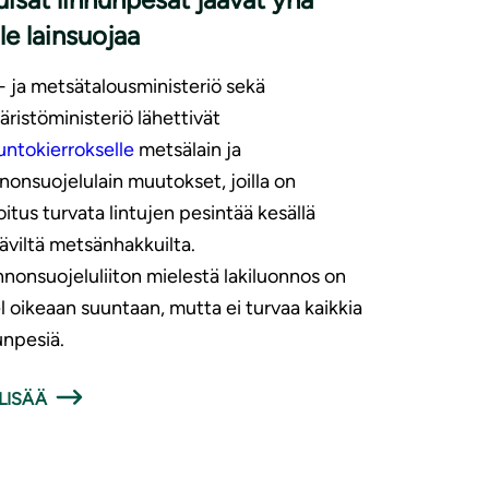
lle lainsuojaa
 ja metsätalousministeriö sekä
ristöministeriö lähettivät
untokierrokselle
metsälain ja
nonsuojelulain muutokset, joilla on
oitus turvata lintujen pesintää kesällä
äviltä metsänhakkuilta.
nonsuojeluliiton mielestä lakiluonnos on
l oikeaan suuntaan, mutta ei turvaa kaikkia
unpesiä.
LISÄÄ