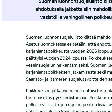
Suomen luonnonsuojeluliitto kiit
i
ehdotuksella jatkettaisiin mahdo
vesistöille vahingollinen poikk
Suomen luonnonsuojeluliitto kiittää mahdoll
Asetusluonnoksessa esitetään, että ehdotuk
karjanlantapoikkeusta vuoden 2026 loppuun
päättyisi vuoden 2024 lopussa. Poikkeuksen
veseinsuojelun heikentämiseksi. Suomen luo
karjanlantapoikkeksen jatkamisesta sekä m
Saaristo- ja Itämeren suojelutavoitteiden s
Poikkeuksen jatkaminen heikentäisi fosforik
fosforiasetus pyrkii edistämään. Poikkeus m
pelloille yli sallittujen rajojen ja siten lis
ehkäisemiseksi ja Saaristomeren tilan paran