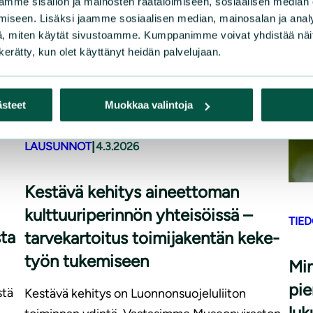
mme sisällön ja mainosten räätälöimiseen, sosiaalisen median
iseen. Lisäksi jaamme sosiaalisen median, mainosalan ja analy
, miten käytät sivustoamme. Kumppanimme voivat yhdistää näitä t
n kerätty, kun olet käyttänyt heidän palvelujaan.
ästeet
Muokkaa valintoja
|
LAUSUNNOT
4.3.2026
Kestävä kehitys aineettoman
kulttuuriperinnön yhteisöissä –
TIE
ta
tarvekartoitus toimijakentän keke-
työn tukemiseen
Min
pie
stä
Kestävä kehitys on Luonnonsuojeluliiton
luk