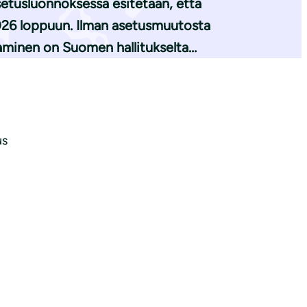
setusluonnoksessa esitetään, että
026 loppuun. Ilman asetusmuutosta
kaminen on Suomen hallitukselta…
us