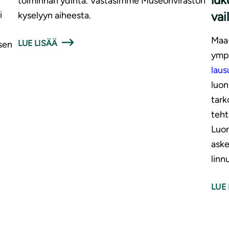
toiminnan ydintä. Vastasimme Museonviraston
i
vai
kyselyyn aiheesta.
Maa-
LUE LISÄÄ
sen
ympä
laus
luon
tark
teht
Luon
aske
linn
LUE 