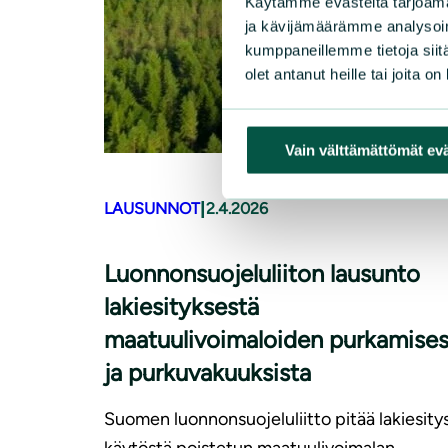
Käytämme evästeitä tarjoama
ja kävijämäärämme analysoim
kumppaneillemme tietoja siitä
olet antanut heille tai joita o
Vain välttämättömät ev
|
LAUSUNNOT
2.4.2026
Luonnonsuojeluliiton lausunto
lakiesityksestä
maatuulivoimaloiden purkamises
ja purkuvakuuksista
Suomen luonnonsuojeluliitto pitää lakiesity
käytöstä poistetun maatuulivoimalan