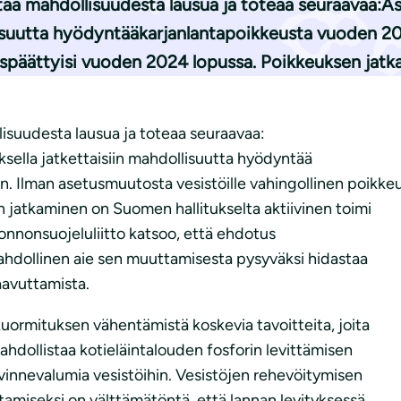
tää mahdollisuudesta lausua ja toteaa seuraavaa:A
llisuutta hyödyntääkarjanlantapoikkeusta vuoden 2
euspäättyisi vuoden 2024 lopussa. Poikkeuksen jat
isuudesta lausua ja toteaa seuraavaa:
sella jatkettaisiin mahdollisuutta hyödyntää
. Ilman asetusmuutosta vesistöille vahingollinen poikke
 jatkaminen on Suomen hallitukselta aktiivinen toimi
nnonsuojeluliitto katsoo, että ehdotus
ahdollinen aie sen muuttamisesta pysyväksi hidastaa
aavuttamista.
uormituksen vähentämistä koskevia tavoitteita, joita
ahdollistaa kotieläintalouden fosforin levittämisen
ää ravinnevalumia vesistöihin. Vesistöjen rehevöitymisen
tamiseksi on välttämätöntä, että lannan levityksessä