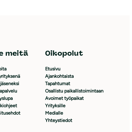
e meitä
Oikopolut
oita
Etusivu
yrityksenä
Ajankohtaista
 jäseneksi
Tapahtumat
japalvelu
Osallistu paikallistoimintaan
yslupa
Avoimet työpaikat
kiohjeet
Yrityksille
itusehdot
Medialle
Yhteystiedot