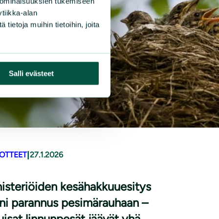
 ominaisuuksien tukemiseen
tiikka-alan
ietoja muihin tietoihin, joita
Salli evästeet
|
DOTTEET
27.1.2026
isteriöiden kesähakkuuesitys
ni parannus pesimärauhaan –
uisat linnunpesät jäävät yhä