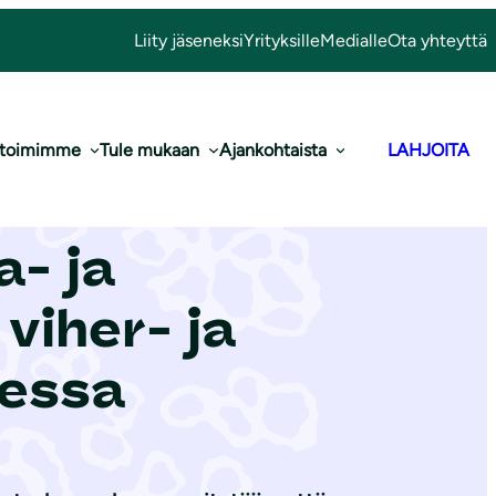
Liity jäseneksi
Yrityksille
Medialle
Ota yhteyttä
 toimimme
Tule mukaan
Ajankohtaista
LAHJOITA
inisteriölle
- ja
viher- ja
essa