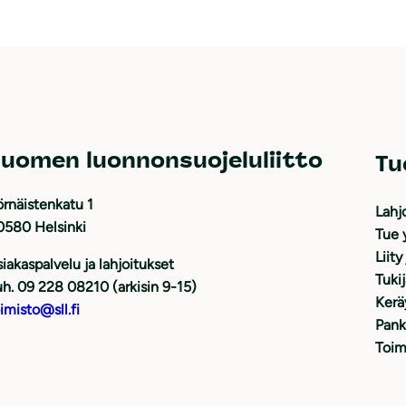
uomen luonnonsuojeluliitto
Tu
rnäistenkatu 1
Lahj
0580 Helsinki
Tue 
Liity
iakaspalvelu ja lahjoitukset
Tuki
h. 09 228 08210 (arkisin 9-15)
Kerä
imisto@sll.fi
Pank
Toim