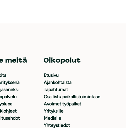
e meitä
Oikopolut
oita
Etusivu
yrityksenä
Ajankohtaista
 jäseneksi
Tapahtumat
japalvelu
Osallistu paikallistoimintaan
yslupa
Avoimet työpaikat
kiohjeet
Yrityksille
itusehdot
Medialle
Yhteystiedot