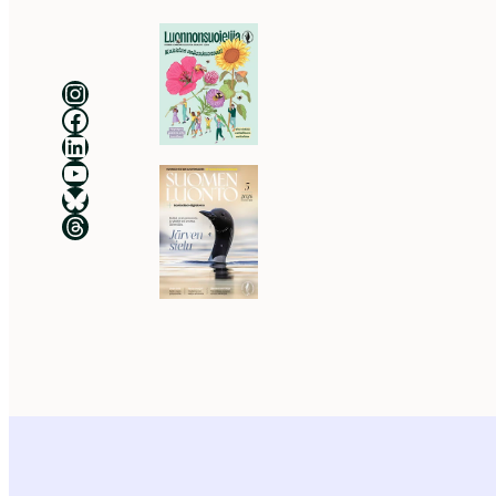
Luonnonsuojeluliitto Instagramissa
Luonnonsuojeluliitto Facebookissa
Luonnonsuojeluliitto LinkedInissä
Luonnonsuojeluliiton YouTube-kanava
Luonnonsuojeluliitto Blueskyssa
Luonnonsuojeluliitto Threadsissa