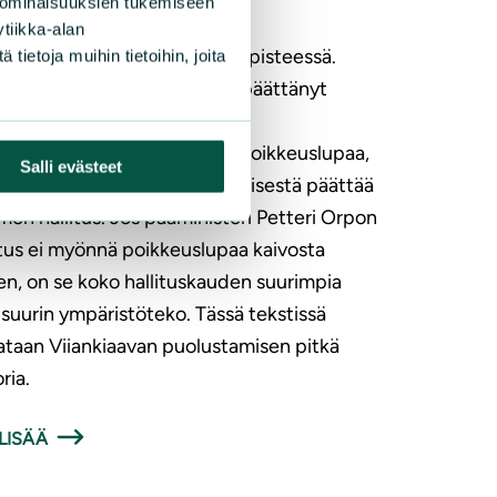
 ominaisuuksien tukemiseen
nkiaavan suojellun aapasuon
tiikka-alan
stusoperaatio on kriittisessä pisteessä.
ietoja muihin tietoihin, joita
n maakuntaliiton hallitus on päättänyt
a hanketta varten laaditulle
emaakuntakaavalle Natura-poikkeuslupaa,
Salli evästeet
a myöntämisestä tai hylkäämisestä päättää
en hallitus. Jos pääministeri Petteri Orpon
itus ei myönnä poikkeuslupaa kaivosta
en, on se koko hallituskauden suurimpia
i suurin ympäristöteko. Tässä tekstissä
ataan Viiankiaavan puolustamisen pitkä
ria.
LISÄÄ