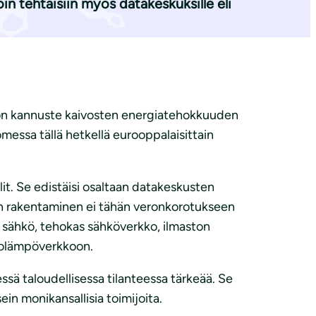
in tehtäisiin myös datakeskuksille eli
 on kannuste kaivosten energiatehokkuuden
omessa tällä hetkellä eurooppalaisittain
it. Se edistäisi osaltaan datakeskusten
den rakentaminen ei tähän veronkorotukseen
 sähkö, tehokas sähköverkko, ilmaston
ukolämpöverkkoon.
ssä taloudellisessa tilanteessa tärkeää. Se
ein monikansallisia toimijoita.