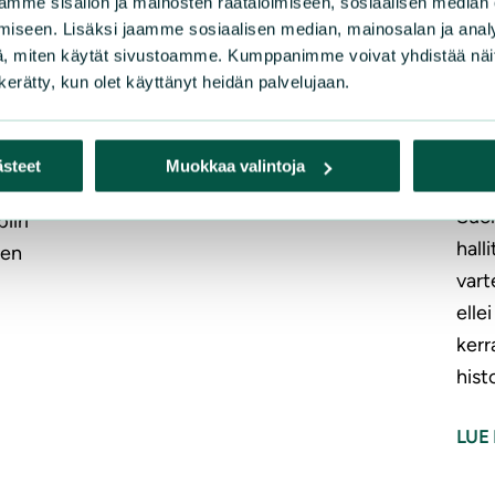
mme sisällön ja mainosten räätälöimiseen, sosiaalisen median
Viia
Suomen luonnonsuojeluliiton Verianilta
soo,
iseen. Lisäksi jaamme sosiaalisen median, mainosalan ja analy
pela
, miten käytät sivustoamme. Kumppanimme voivat yhdistää näitä t
tilaamasta tutkimuksesta.
n kerätty, kun olet käyttänyt heidän palvelujaan.
Lapi
LUE LISÄÄ
hake
töä,
vaih
ing
ästeet
Muokkaa valintoja
jonk
Suom
iiri
hall
men
vart
elle
kerr
histo
LUE 