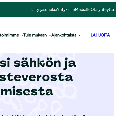
Liity jäseneksi
Yrityksille
Medialle
Ota yhteyttä
 toimimme
Tule mukaan
Ajankohtaista
LAHJOITA
llituksen
si sähkön ja
isteverosta
amisesta