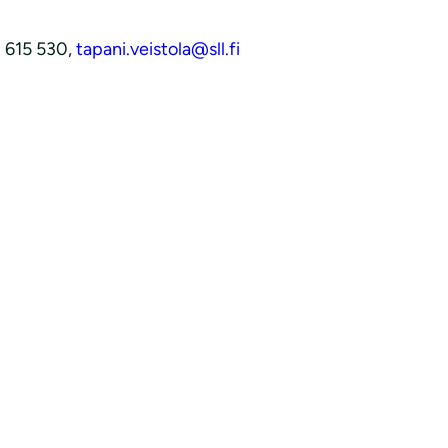
0 615 530,
tapani.veistola@sll.fi