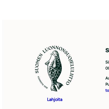
S
Sö
0
As
Pu
to
Lahjoita