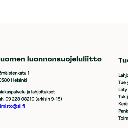
uomen luonnonsuojeluliitto
Tu
rnäistenkatu 1
Lahj
0580 Helsinki
Tue 
Liity
iakaspalvelu ja lahjoitukset
Tuki
h. 09 228 08210 (arkisin 9-15)
Kerä
imisto@sll.fi
Pank
Toim