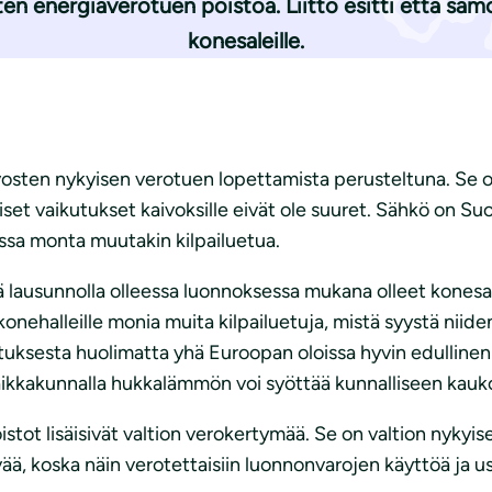
en energiaverotuen poistoa. Liitto esitti että samo
konesaleille.
vosten nykyisen verotuen lopettamista perusteltuna. Se
liset vaikutukset kaivoksille eivät ole suuret. Sähkö on Su
ssa monta muutakin kilpailuetua.
sä lausunnolla olleessa luonnoksessa mukana olleet konesal
onehalleille monia muita kilpailuetuja, mistä syystä nii
tuksesta huolimatta yhä Euroopan oloissa hyvin edullinen
a paikkakunnalla hukkalämmön voi syöttää kunnalliseen ka
tot lisäisivät valtion verokertymää. Se on valtion nykyise
ävää, koska näin verotettaisiin luonnonvarojen käyttöä ja us