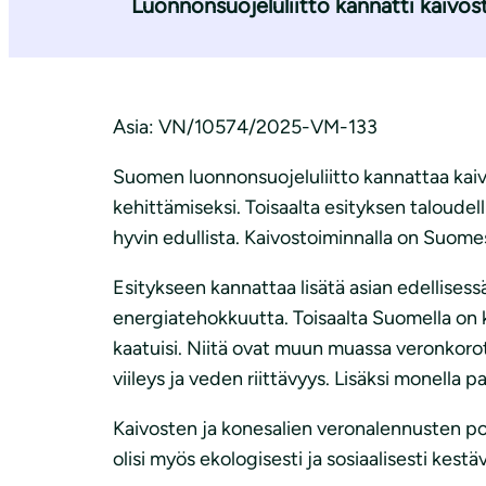
Luonnonsuojeluliitto kannatti kaivost
i
Asia: VN/10574/2025-VM-133
Suomen luonnonsuojeluliitto kannattaa kai
kehittämiseksi. Toisaalta esityksen taloudel
hyvin edullista. Kaivostoiminnalla on Suome
Esitykseen kannattaa lisätä asian edellises
energiatehokkuutta. Toisaalta Suomella on k
kaatuisi. Niitä ovat muun muassa veronkoro
viileys ja veden riittävyys. Lisäksi monell
Kaivosten ja konesalien veronalennusten pois
olisi myös ekologisesti ja sosiaalisesti kest