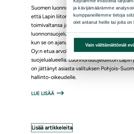
Käytämme evästeitä tarjoama
Suomen luonnonsuojeluliiton Lapin piiri kat
ja kävijämäärämme analysoim
kumppaneillemme tietoja siitä
että Lapin liiton hallitus on ylittänyt
olet antanut heille tai joita o
toimivaltansa ja rikkonut tietoisesti
luonnonsuojelu- ja soidensuojelulainsäädän
kun se on ajanut kaivosyhtiö AA Sakatti Min
Vain välttämättömät ev
Oy:n etua arvokkaalla Viiankiaavan
suojelualueella. Luonnonsuojeluliiton Lapin p
on jättänyt asiasta valituksen Pohjois-Suo
hallinto-oikeudelle.
LUE LISÄÄ
Lisää artikkeleita