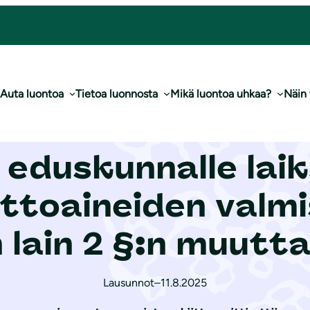
kön ja eräiden polttoaineiden valmisteverosta annetun lain 2 §:n muuttamisesta
Auta luontoa
Tietoa luonnosta
Mikä luontoa uhkaa?
Näin
 luonnoksesta ha
 eduskunnalle laik
lttoaineiden valm
 lain 2 §:n muutt
Lausunnot
–
11.8.2025