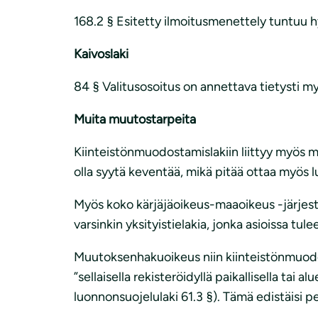
168.2 § Esitetty ilmoitusmenettely tuntuu hy
Kaivoslaki
84 § Valitusosoitus on annettava tietysti myös 
Muita muutostarpeita
Kiinteistönmuodostamislakiin liittyy myös m
olla syytä keventää, mikä pitää ottaa myös
Myös koko kärjäjäoikeus-maaoikeus -järjeste
varsinkin yksityistielakia, jonka asioissa tule
Muutoksenhakuoikeus niin kiinteistönmuodosta
”sellaisella rekisteröidyllä paikallisella tai
luonnonsuojelulaki 61.3 §). Tämä edistäisi