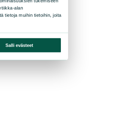
 ominaisuuksien tukemiseen
tiikka-alan
ietoja muihin tietoihin, joita
oksi
Salli evästeet