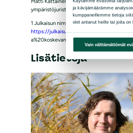
Matti Kattainen
Käytämme evästeitä tarjoama
ja kävijämäärämme analysoim
ympäristöjuristi
kumppaneillemme tietoja siitä
olet antanut heille tai joita o
1 Julkaisun nimi Kaivostoimintaa ohjaavan l
https://julkaisut.valtioneuvosto.fi/bits
a%20koskevan%20lains.pdf?sequence=1&
Vain välttämättömät ev
Lisätietoja