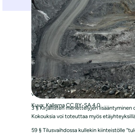
3.7.2020
Maa- ja metsätalousministeriölle
Viitaten lausuntopyyntöönne verkkosivui
Lausunto luonnoksesta hallituksen esityksek
Esitetyt muutokset ovat pääosin teknisiä eiv
voivat kuitenkin vaikuttaa myös yleisen etu
Kuva: Kallerna CC BY-SA 4.0
3 § Kirjallisten menettelyjen lisääntyminen 
Kokouksia voi toteuttaa myös etäyhteyksill
59 § Tilusvaihdossa kullekin kiinteistölle “tu