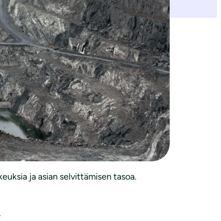
äiden muiden lakien muuttamisesta.
kut lain mukaiset ratkaisut ja menettelyt
euksia ja asian selvittämisen tasoa.
.