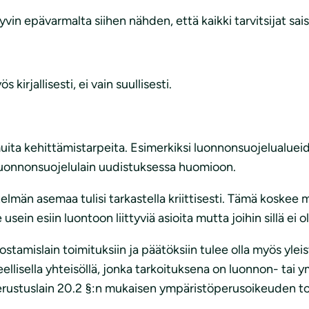
vin epävarmalta siihen nähden, että kaikki tarvitsijat sais
kirjallisesti, ei vain suullisesti.
uita kehittämistarpeita. Esimerkiksi luonnonsuojelualueid
 luonnonsuojelulain uudistuksessa huomioon.
lmän asemaa tulisi tarkastella kriittisesti. Tämä koskee
e usein esiin luontoon liittyviä asioita mutta joihin sillä ei 
mislain toimituksiin ja päätöksiin tulee olla myös yleist
 alueellisella yhteisöllä, jonka tarkoituksena on luonnon- t
 perustuslain 20.2 §:n mukaisen ympäristöperusoikeuden t