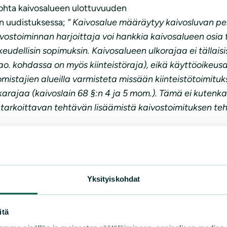
ohta kaivosalueen ulottuvuuden
on uudistuksessa;
“ Kaivosalue määräytyy kaivosluvan per
ostoiminnan harjoittaja voi hankkia kaivosalueen osia 
eudellisin sopimuksin. Kaivosalueen ulkorajaa ei tällai
 ao. kohdassa on myös kiinteistöraja), eikä
käyttöoikeusa
stajien alueilla varmisteta missään kiinteistötoimituks
akarajaa (kaivoslain 68 §:n 4 ja 5 mom.). Tämä ei kutenk
rkoittavan tehtävän lisäämistä kaivostoimituksen tehtäv
85 013 matti.kattainen (a) sll.fi
 615 530, tapani.veistola (a) sll.fi
Yksityiskohdat
itä