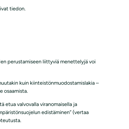
ivat tiedon.
en perustamiseen liittyviä menettelyjä voi
 muutakin kuin kiinteistönmuodostamislakia –
ole osaamista.
ä etua valvovalla viranomaisella ja
ai ympäristönsuojelun edistäminen” (vertaa
oteutusta.