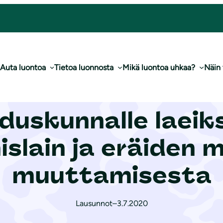
i kiin­teis­tön­muo­dos­ta­mis­lain ja eräiden muiden lakien muuttamisesta
Auta luontoa
Tietoa luonnosta
Mikä luontoa uhkaa?
Näin
 luonnoksesta ha
uskunnalle laeiksi
is­lain ja eräiden 
muuttamisesta
Lausunnot
–
3.7.2020