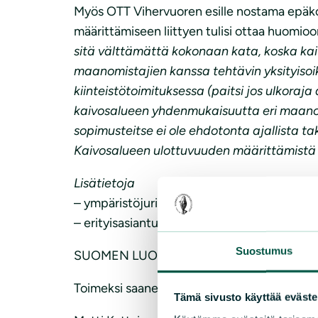
Myös OTT Vihervuoren esille nostama epäk
määrittämiseen liittyen tulisi ottaa huomio
sitä välttämättä kokonaan kata, koska kaiv
maanomistajien kanssa tehtävin yksityisoik
kiinteistötoimituksessa (paitsi jos ulkoraja
kaivosalueen yhdenmukaisuutta eri maanomi
sopimusteitse ei ole ehdotonta ajallista t
Kaivosalueen ulottuvuuden määrittämistä ta
Lisätietoja
– ympäristöjuristi Matti Kattainen, p. 044 77
– erityisasiantuntija Tapani Veistola, p. 0400
Suostumus
SUOMEN LUONNONSUOJELULIITTO RY
Toimeksi saaneena
Tämä sivusto käyttää eväste