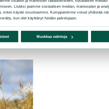
mme sisällön ja mainosten räätälöimiseen, sosiaalisen median
iseen. Lisäksi jaamme sosiaalisen median, mainosalan ja analy
, miten käytät sivustoamme. Kumppanimme voivat yhdistää näitä t
n kerätty, kun olet käyttänyt heidän palvelujaan.
ainsäädännön toimivuuden arviointi 2019, s. 60.
tream/handle/10024/161678/TEM_44_2019_Selvitys%20kaiv
isAllowed=y
ästeet
Muokkaa valintoja