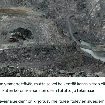
llanne 15.5.2020 Dnro MMM03:00/2018 (VN/9927/2020)
si eduskunnalle laeiksi
kiinteistönmuodostamislain ja er
ätkä koske suoraan ympäristön tilaa tai yleisiä etuja. Jot
un luonnonsuojelun kautta.
on ymmärrettävää, mutta se voi heikentää kansalaisten oik
ä, kuten korona-ainana on usein totuttu jo tekemään.
levienalueiden” on kirjoitusvirhe, tulee “tulevien alueiden”