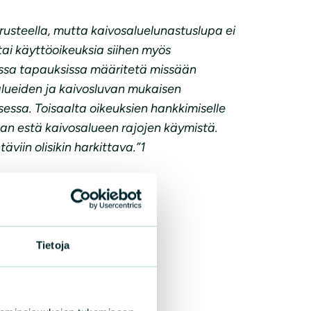
usteella, mutta kaivosaluelunastuslupa ei
tai käyttöoikeuksia siihen myös
sissa tapauksissa määritetä missään
lueiden ja kaivosluvan mukaisen
essa. Toisaalta oikeuksien hankkimiselle
aan estä kaivosalueen rajojen käymistä.
iin olisikin harkittava.”1
Tietoja