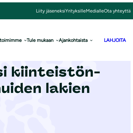
Liity jäseneksi
Yrityksille
Medialle
Ota yhteyttä
 toimimme
Tule mukaan
Ajankohtaista
LAHJOITA
llituksen
 kiin­teis­tön­
muiden lakien