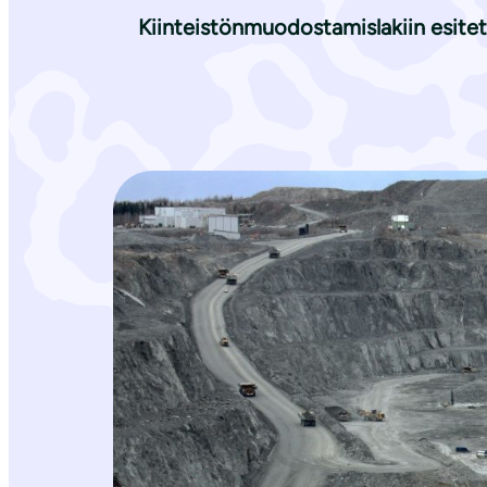
i
Kiinteistönmuodostamislakiin esitetä