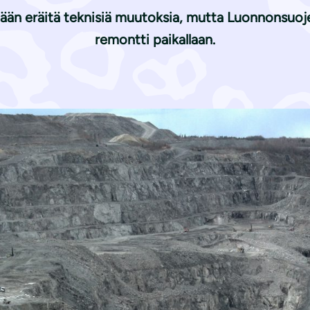
än eräitä teknisiä muutoksia, mutta Luonnonsuojelu
remontti paikallaan.