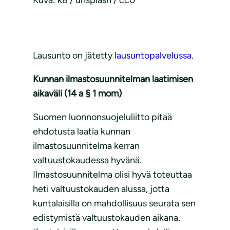
Kuva: k8 / unsplash / cc0
Lausunto on jätetty
lausuntopalvelussa
.
Kunnan ilmastosuunnitelman laatimisen
aikaväli (14 a § 1 mom)
Suomen luonnonsuojeluliitto pitää
ehdotusta laatia kunnan
ilmastosuunnitelma kerran
valtuustokaudessa hyvänä.
Ilmastosuunnitelma olisi hyvä toteuttaa
heti valtuustokauden alussa, jotta
kuntalaisilla on mahdollisuus seurata sen
edistymistä valtuustokauden aikana.