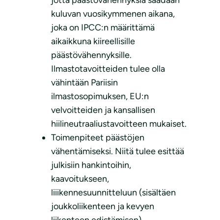
jotta päästövähennyksiä saadaan
kuluvan vuosikymmenen aikana,
joka on IPCC:n määrittämä
aikaikkuna kiireellisille
päästövähennyksille.
Ilmastotavoitteiden tulee olla
vähintään Pariisin
ilmastosopimuksen, EU:n
velvoitteiden ja kansallisen
hiilineutraaliustavoitteen mukaiset.
Toimenpiteet päästöjen
vähentämiseksi. Niitä tulee esittää
julkisiin hankintoihin,
kaavoitukseen,
liiikennesuunnitteluun (sisältäen
joukkoliikenteen ja kevyen