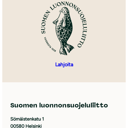
Lahjoita
Suomen luonnonsuojeluliitto
Sörnäistenkatu 1
00580 Helsinki