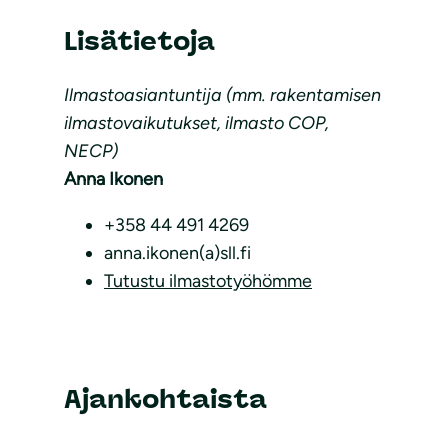
Lisätietoja
Ilmastoasiantuntija (mm. rakentamisen
ilmastovaikutukset, ilmasto COP,
NECP)
Anna Ikonen
+358 44 491 4269
anna.ikonen(a)sll.fi
Tutustu ilmastotyöhömme
Ajankohtaista