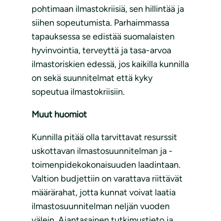
pohtimaan ilmastokriisiä, sen hillintää ja
siihen sopeutumista. Parhaimmassa
tapauksessa se edistää suomalaisten
hyvinvointia, terveyttä ja tasa-arvoa
ilmastoriskien edessä, jos kaikilla kunnilla
on sekä suunnitelmat että kyky
sopeutua ilmastokriisiin.
Muut huomiot
Kunnilla pitää olla tarvittavat resurssit
uskottavan ilmastosuunnitelman ja -
toimenpidekokonaisuuden laadintaan.
Valtion budjettiin on varattava riittävät
määrärahat, jotta kunnat voivat laatia
ilmastosuunnitelman neljän vuoden
välein. Ajantasainen tutkimustieto ja