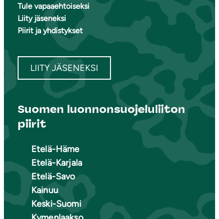
Tule vapaaehtoiseksi
Liity jäseneksi
Piirit ja yhdistykset
LIITY JÄSENEKSI
Suomen luonnonsuojeluliiton
piirit
Etelä-Häme
Etelä-Karjala
Etelä-Savo
Kainuu
Keski-Suomi
Kymenlaakso