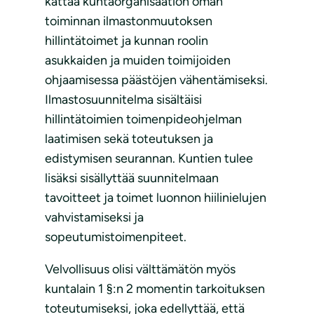
kattaa kuntaorganisaation oman
toiminnan ilmastonmuutoksen
hillintätoimet ja kunnan roolin
asukkaiden ja muiden toimijoiden
ohjaamisessa päästöjen vähentämiseksi.
Ilmastosuunnitelma sisältäisi
hillintätoimien toimenpideohjelman
laatimisen sekä toteutuksen ja
edistymisen seurannan. Kuntien tulee
lisäksi sisällyttää suunnitelmaan
tavoitteet ja toimet luonnon hiilinielujen
vahvistamiseksi ja
sopeutumistoimenpiteet.
Velvollisuus olisi välttämätön myös
kuntalain 1 §:n 2 momentin tarkoituksen
toteutumiseksi, joka edellyttää, että