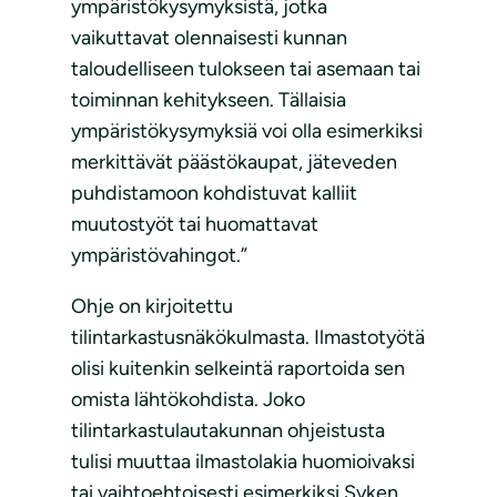
ympäristökysymyksistä, jotka
vaikuttavat olennaisesti kunnan
taloudelliseen tulokseen tai asemaan tai
toiminnan kehitykseen. Tällaisia
ympäristökysymyksiä voi olla esimerkiksi
merkittävät päästökaupat, jäteveden
puhdistamoon kohdistuvat kalliit
muutostyöt tai huomattavat
ympäristövahingot.”
Ohje on kirjoitettu
tilintarkastusnäkökulmasta. Ilmastotyötä
olisi kuitenkin selkeintä raportoida sen
omista lähtökohdista. Joko
tilintarkastulautakunnan ohjeistusta
tulisi muuttaa ilmastolakia huomioivaksi
tai vaihtoehtoisesti esimerkiksi Syken