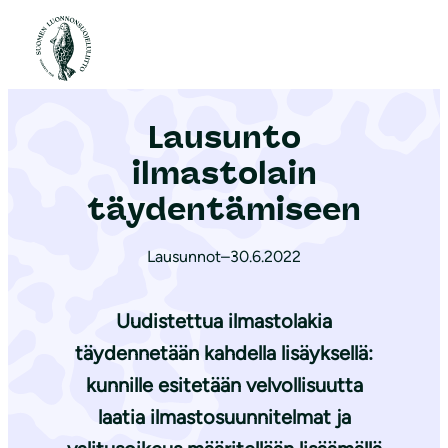
S
i
Etusivu
|
Ajankohtaista
|
Lausunto ilmastolain täydentämiseen
i
r
Lausunto
r
y
ilmastolain
s
täydentämiseen
i
s
Lausunnot
–
30.6.2022
ä
l
Uudistettua ilmastolakia
t
täydennetään kahdella lisäyksellä:
ö
kunnille esitetään velvollisuutta
ö
n
laatia ilmastosuunnitelmat ja