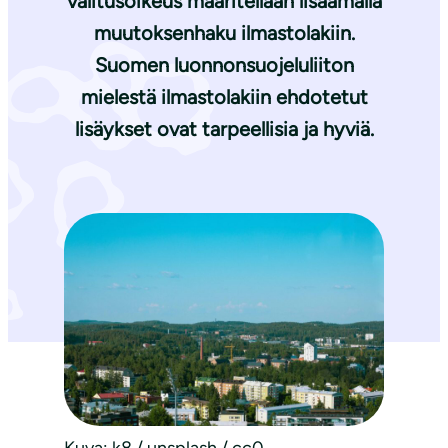
valitusoikeus määritellään lisäämällä
muutoksenhaku ilmastolakiin.
Suomen luonnonsuojeluliiton
mielestä ilmastolakiin ehdotetut
lisäykset ovat tarpeellisia ja hyviä.