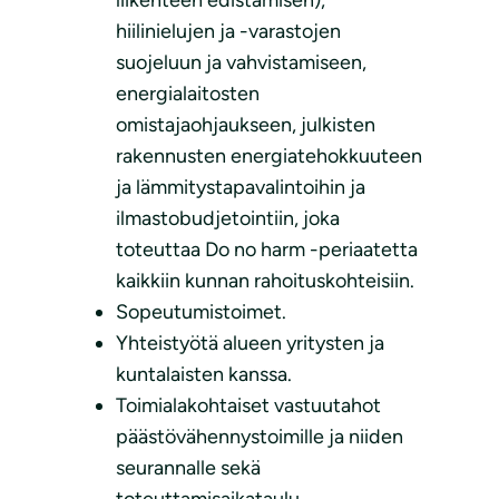
liikenteen edistämisen),
hiilinielujen ja -varastojen
suojeluun ja vahvistamiseen,
energialaitosten
omistajaohjaukseen, julkisten
rakennusten energiatehokkuuteen
ja lämmitystapavalintoihin ja
ilmastobudjetointiin, joka
toteuttaa Do no harm -periaatetta
kaikkiin kunnan rahoituskohteisiin.
Sopeutumistoimet.
Yhteistyötä alueen yritysten ja
kuntalaisten kanssa.
Toimialakohtaiset vastuutahot
päästövähennystoimille ja niiden
seurannalle sekä