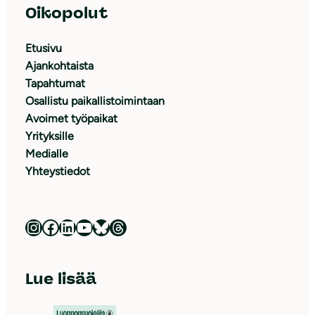
Oikopolut
Etusivu
Ajankohtaista
Tapahtumat
Osallistu paikallistoimintaan
Avoimet työpaikat
Yrityksille
Medialle
Yhteystiedot
Luonnonsuojeluliitto Instagramissa
Luonnonsuojeluliitto Facebookissa
Luonnonsuojeluliitto LinkedInissä
Luonnonsuojeluliiton YouTube-kanava
Luonnonsuojeluliitto Blueskyssa
Luonnonsuojeluliitto Threadsissa
Lue lisää