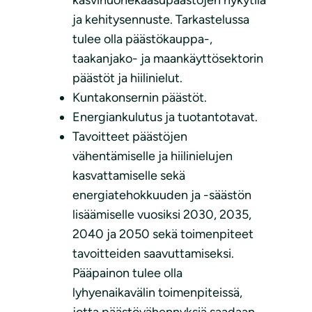
kasvihuonekaasupäästöjen nykytila
ja kehitysennuste. Tarkastelussa
tulee olla päästökauppa-,
taakanjako- ja maankäyttösektorin
päästöt ja hiilinielut.
Kuntakonsernin päästöt.
Energiankulutus ja tuotantotavat.
Tavoitteet päästöjen
vähentämiselle ja hiilinielujen
kasvattamiselle sekä
energiatehokkuuden ja -säästön
lisäämiselle vuosiksi 2030, 2035,
2040 ja 2050 sekä toimenpiteet
tavoitteiden saavuttamiseksi.
Pääpainon tulee olla
lyhyenaikavälin toimenpiteissä,