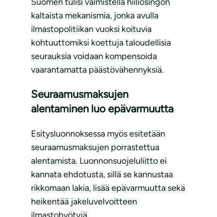
Suomen tulisi valmistella hiiliosingon
kaltaista mekanismia, jonka avulla
ilmastopolitiikan vuoksi koituvia
kohtuuttomiksi koettuja taloudellisia
seurauksia voidaan kompensoida
vaarantamatta päästövähennyksiä.
Seuraamusmaksujen
alentaminen luo epävarmuutta
Esitysluonnoksessa myös esitetään
seuraamusmaksujen porrastettua
alentamista. Luonnonsuojeluliitto ei
kannata ehdotusta, sillä se kannustaa
rikkomaan lakia, lisää epävarmuutta sekä
heikentää jakeluvelvoitteen
ilmastohyötyjä.