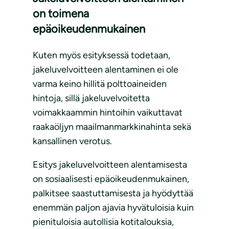
on toimena
epäoikeudenmukainen
Kuten myös esityksessä todetaan,
jakeluvelvoitteen alentaminen ei ole
varma keino hillitä polttoaineiden
hintoja, sillä jakeluvelvoitetta
voimakkaammin hintoihin vaikuttavat
raakaöljyn maailmanmarkkinahinta sekä
kansallinen verotus.
Esitys jakeluvelvoitteen alentamisesta
on sosiaalisesti epäoikeudenmukainen,
palkitsee saastuttamisesta ja hyödyttää
enemmän paljon ajavia hyvätuloisia kuin
pienituloisia autollisia kotitalouksia,