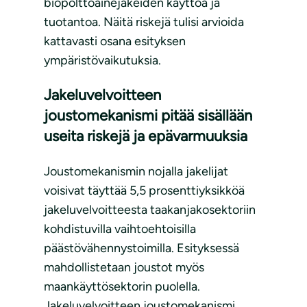
biopolttoainejakeiden käyttöä ja
tuotantoa. Näitä riskejä tulisi arvioida
kattavasti osana esityksen
ympäristövaikutuksia.
Jakeluvelvoitteen
joustomekanismi pitää sisällään
useita riskejä ja epävarmuuksia
Joustomekanismin nojalla jakelijat
voisivat täyttää 5,5 prosenttiyksikköä
jakeluvelvoitteesta taakanjakosektoriin
kohdistuvilla vaihtoehtoisilla
päästövähennystoimilla. Esityksessä
mahdollistetaan joustot myös
maankäyttösektorin puolella.
Jakeluvelvoitteen joustomekanismi