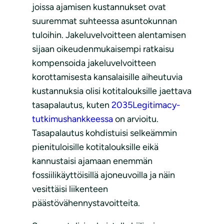
joissa ajamisen kustannukset ovat
suuremmat suhteessa asuntokunnan
tuloihin. Jakeluvelvoitteen alentamisen
sijaan oikeudenmukaisempi ratkaisu
kompensoida jakeluvelvoitteen
korottamisesta kansalaisille aiheutuvia
kustannuksia olisi kotitalouksille jaettava
tasapalautus, kuten
2035Legitimacy-
tutkimushankkeessa
on arvioitu.
Tasapalautus kohdistuisi selkeämmin
pienituloisille kotitalouksille eikä
kannustaisi ajamaan enemmän
fossiilikäyttöisillä ajoneuvoilla ja näin
vesittäisi liikenteen
päästövähennystavoitteita.