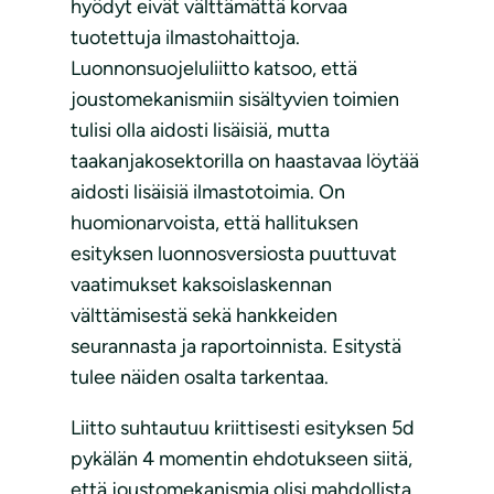
hyödyt eivät välttämättä korvaa
tuotettuja ilmastohaittoja.
Luonnonsuojeluliitto katsoo, että
joustomekanismiin sisältyvien toimien
tulisi olla aidosti lisäisiä, mutta
taakanjakosektorilla on haastavaa löytää
aidosti lisäisiä ilmastotoimia. On
huomionarvoista, että hallituksen
esityksen luonnosversiosta puuttuvat
vaatimukset kaksoislaskennan
välttämisestä sekä hankkeiden
seurannasta ja raportoinnista. Esitystä
tulee näiden osalta tarkentaa.
Liitto suhtautuu kriittisesti esityksen 5d
pykälän 4 momentin ehdotukseen siitä,
että joustomekanismia olisi mahdollista