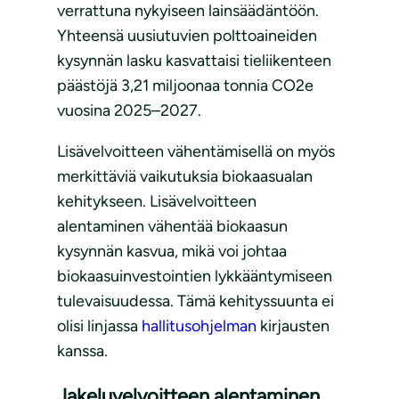
verrattuna nykyiseen lainsäädäntöön.
Yhteensä uusiutuvien polttoaineiden
kysynnän lasku kasvattaisi tieliikenteen
päästöjä 3,21 miljoonaa tonnia CO2e
vuosina 2025–2027.
Lisävelvoitteen vähentämisellä on myös
merkittäviä vaikutuksia biokaasualan
kehitykseen. Lisävelvoitteen
alentaminen vähentää biokaasun
kysynnän kasvua, mikä voi johtaa
biokaasuinvestointien lykkääntymiseen
tulevaisuudessa. Tämä kehityssuunta ei
olisi linjassa
hallitusohjelman
kirjausten
kanssa.
Jakeluvelvoitteen alentaminen