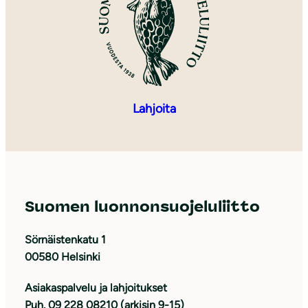
Lahjoita
Suomen luonnonsuojeluliitto
Sörnäistenkatu 1
00580 Helsinki
Asiakaspalvelu ja lahjoitukset
Puh. 09 228 08210 (arkisin 9-15)