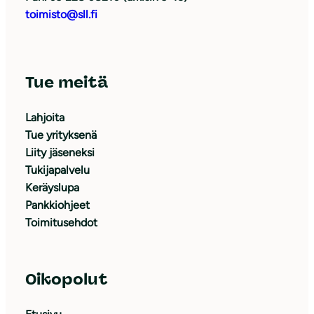
toimisto@sll.fi
Tue meitä
Lahjoita
Tue yrityksenä
Liity jäseneksi
Tukijapalvelu
Keräyslupa
Pankkiohjeet
Toimitusehdot
Oikopolut