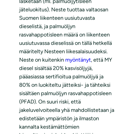
lasketaan (ml. palmuöljytisleen
jäteluokitus). Neste tuottaa valtaosan
Suomen liikenteen uusiutuvasta
dieselistä, ja palmuöljyn
rasvahappotisleen määrä on liikenteen
uusiutuvassa dieselissä on tällä hetkellä
määritelty Nesteen liikesalaisuudeksi.
Neste on kuitenkin
myöntänyt
, että MY
diesel sisältää 20% kasvisöljyjä,
pääasiassa sertifioitua palmuöljyä ja
80% on luokiteltu jätteiksi- ja tähteiksi
sisältäen palmuöljyn rasvahappotisleen
(PFAD). On suuri riski, että
jakeluvelvoiteella yhä mahdollistetaan ja
edistetään ympäristön ja ilmaston
kannalta kestämättömien