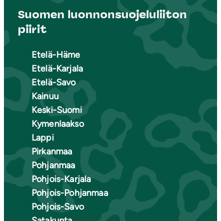
Suomen luonnonsuojeluliiton
piirit
Etelä-Häme
Etelä-Karjala
Etelä-Savo
Kainuu
Keski-Suomi
Kymenlaakso
Lappi
Pirkanmaa
Pohjanmaa
Pohjois-Karjala
Pohjois-Pohjanmaa
Pohjois-Savo
Satakunta