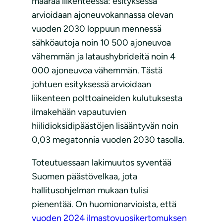
määrää liikenteessä: esityksessä
arvioidaan ajoneuvokannassa olevan
vuoden 2030 loppuun mennessä
sähköautoja noin 10 500 ajoneuvoa
vähemmän ja lataushybrideitä noin 4
000 ajoneuvoa vähemmän. Tästä
johtuen esityksessä arvioidaan
liikenteen polttoaineiden kulutuksesta
ilmakehään vapautuvien
hiilidioksidipäästöjen lisääntyvän noin
0,03 megatonnia vuoden 2030 tasolla.
Toteutuessaan lakimuutos syventää
Suomen päästövelkaa, jota
hallitusohjelman mukaan tulisi
pienentää. On huomionarvioista, että
vuoden 2024 ilmastovuosikertomuksen