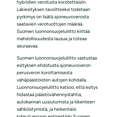
hybridien verotusta korotettaisiin.
Lakiesityksen tavoitteeksi todetaan
pyrkimys on lisätä ajoneuvoverosta
saatavien verotuottojen määrää.
Suomen luonnonsuojeluliitto kiittää
mahdollisuudesta lausua ja toteaa
seuraavaa.
Suomen luonnonsuojeluliitto vastustaa
esityksen ehdotusta ajoneuvoveron
perusveron korottamisesta
vähäpäästöisten autojen kohdalla.
Luonnonsuojeluliitto katsoo, että esitys
hidastaa päästövähennystahtia,
autokannan uusiutumista ja liikenteen
sähköistymistä, ja heikentäisi
toteutuessaan entisestään Suomen