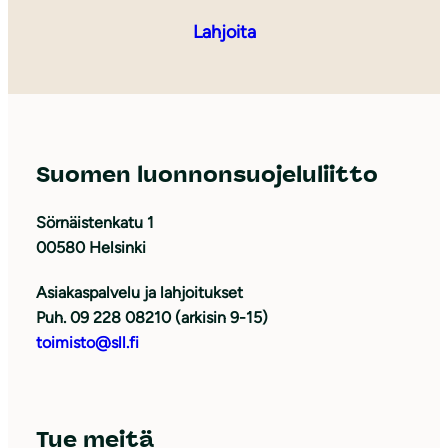
Lahjoita
Suomen luonnonsuojeluliitto
Sörnäistenkatu 1
00580 Helsinki
Asiakaspalvelu ja lahjoitukset
Puh. 09 228 08210 (arkisin 9-15)
toimisto@sll.fi
Tue meitä