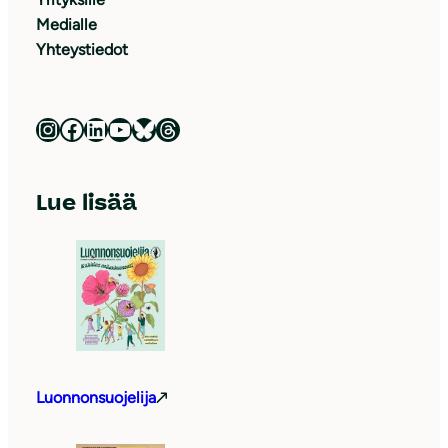
Medialle
Yhteystiedot
Luonnonsuojeluliitto Instagramissa
Luonnonsuojeluliitto Facebookissa
Luonnonsuojeluliitto LinkedInissä
Luonnonsuojeluliiton YouTube-kanava
Luonnonsuojeluliitto Blueskyssa
Luonnonsuojeluliitto Threadsissa
Lue lisää
Luonnonsuojelija