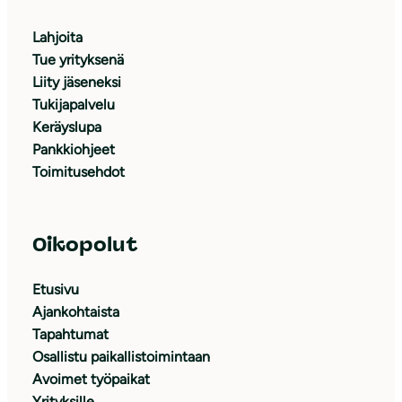
Lahjoita
Tue yrityksenä
Liity jäseneksi
Tukijapalvelu
Keräyslupa
Pankkiohjeet
Toimitusehdot
Oikopolut
Etusivu
Ajankohtaista
Tapahtumat
Osallistu paikallistoimintaan
Avoimet työpaikat
Yrityksille