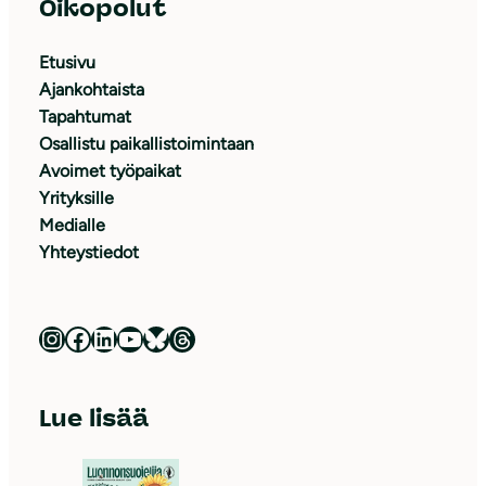
Oikopolut
Etusivu
Ajankohtaista
Tapahtumat
Osallistu paikallistoimintaan
Avoimet työpaikat
Yrityksille
Medialle
Yhteystiedot
Luonnonsuojeluliitto Instagramissa
Luonnonsuojeluliitto Facebookissa
Luonnonsuojeluliitto LinkedInissä
Luonnonsuojeluliiton YouTube-kanava
Luonnonsuojeluliitto Blueskyssa
Luonnonsuojeluliitto Threadsissa
Lue lisää