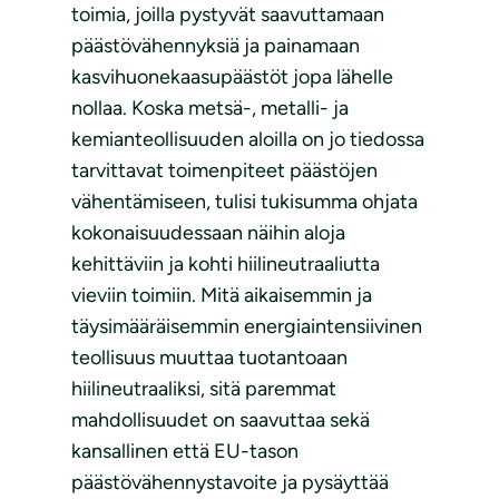
toimia, joilla pystyvät saavuttamaan
päästövähennyksiä ja painamaan
kasvihuonekaasupäästöt jopa lähelle
nollaa. Koska metsä-, metalli- ja
kemianteollisuuden aloilla on jo tiedossa
tarvittavat toimenpiteet päästöjen
vähentämiseen, tulisi tukisumma ohjata
kokonaisuudessaan näihin aloja
kehittäviin ja kohti hiilineutraaliutta
vieviin toimiin. Mitä aikaisemmin ja
täysimääräisemmin energiaintensiivinen
teollisuus muuttaa tuotantoaan
hiilineutraaliksi, sitä paremmat
mahdollisuudet on saavuttaa sekä
kansallinen että EU-tason
päästövähennystavoite ja pysäyttää