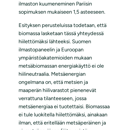
ilmaston kuumeneminen Pariisin
sopimuksen mukaiseen 1,5 asteeseen.
Esityksen perusteluissa todetaan, että
biomassa lasketaan tässä yhteydessä
hiilettömäksi lähteeksi. Suomen
ilmastopaneelin ja Euroopan
ympäristöakatemioiden mukaan
metsäbiomassan energiakäyttö ei ole
hiilineutraalia. Metsäenergian
ongelmana on, että metsien ja
maaperän hiilivarastot pienenevät
verrattuna tilanteeseen, jossa
metsäenergiaa ei tuotettaisi. Biomassaa
ei tule luokitella hiilettömäksi, ainakaan
ilman, että eritellään metsäperäinen ja