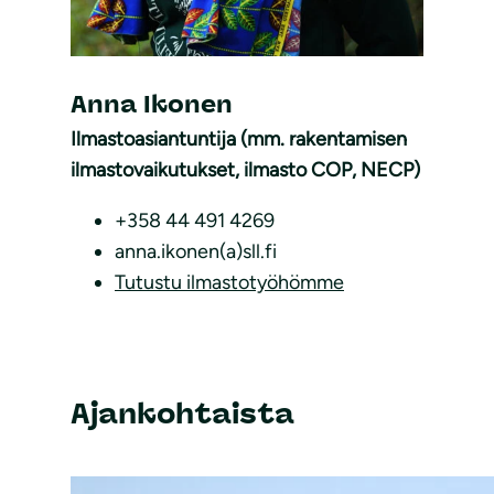
Anna Ikonen
Ilmastoasiantuntija (mm. rakentamisen
ilmastovaikutukset, ilmasto COP, NECP)
+358 44 491 4269
anna.ikonen(a)sll.fi
Tutustu ilmastotyöhömme
Ajankohtaista