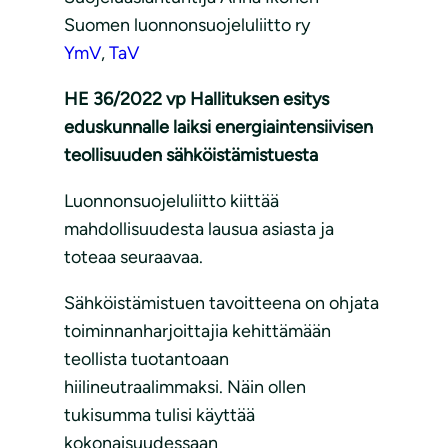
Suomen luonnonsuojeluliitto ry
YmV
,
TaV
HE 36/2022 vp Hallituksen esitys
eduskunnalle laiksi energiaintensiivisen
teollisuuden sähköistämistuesta
Luonnonsuojeluliitto kiittää
mahdollisuudesta lausua asiasta ja
toteaa seuraavaa.
Sähköistämistuen tavoitteena on ohjata
toiminnanharjoittajia kehittämään
teollista tuotantoaan
hiilineutraalimmaksi. Näin ollen
tukisumma tulisi käyttää
kokonaisuudessaan