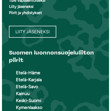
Tule vapaaehtoiseksi
Liity jäseneksi
Piirit ja yhdistykset
LIITY JÄSENEKSI
Suomen luonnonsuojeluliiton
piirit
Etelä-Häme
Etelä-Karjala
Etelä-Savo
Kainuu
Keski-Suomi
Kymenlaakso