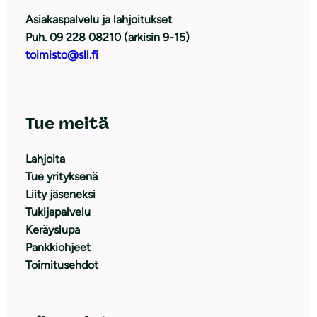
Asiakaspalvelu ja lahjoitukset
Puh. 09 228 08210 (arkisin 9-15)
toimisto@sll.fi
Tue meitä
Lahjoita
Tue yrityksenä
Liity jäseneksi
Tukijapalvelu
Keräyslupa
Pankkiohjeet
Toimitusehdot