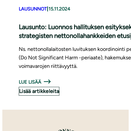
|
LAUSUNNOT
15.11.2024
Lausunto: Luonnos hallituksen esitykseksi 
strategisten net­to­nol­la­hank­kei­den etusijast
Ns. nettonollalaitosten luvituksen koordinointi 
(Do Not Significant Harm -periaate), hakemuksen
voimavarojen riittävyyttä.
LUE LISÄÄ
Lisää artikkeleita