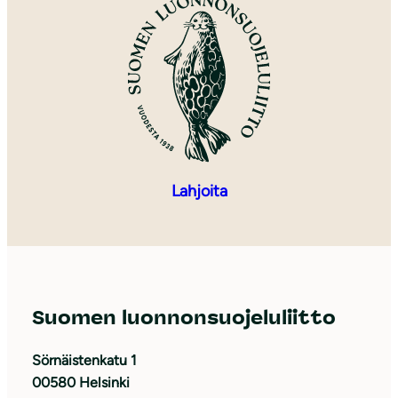
Lahjoita
Suomen luonnonsuojeluliitto
Sörnäistenkatu 1
00580 Helsinki