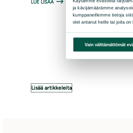
Käytämme evästeitä tarjoama
LUE LISÄÄ
ja kävijämäärämme analysoim
kumppaneillemme tietoja siitä
olet antanut heille tai joita o
Vain välttämättömät ev
Lisää artikkeleita