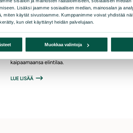
mme sisällön ja mainosten räätälöimiseen, sosiaalisen median
on onnistunut yli odotusten. Vielä hetki sitten
iseen. Lisäksi jaamme sosiaalisen median, mainosalan ja analy
rutikuiva ja ojitettu suo on palautunut parissa
, miten käytät sivustoamme. Kumppanimme voivat yhdistää näitä t
vuodessa vetiseksi keitaaksi. Piirla Oy tukee
n kerätty, kun olet käyttänyt heidän palvelujaan.
Luonnonsuojeluliiton työtä luonnon
monimuotoisuuden puolesta lahjoittamalla
Sarasuon ennallistamistyöhön. Ennallistamisen
ästeet
Muokkaa valintoja
ansiosta suolla sinnittelevät sarat ovat saaneet
kaipaamaansa elintilaa.
LUE LISÄÄ