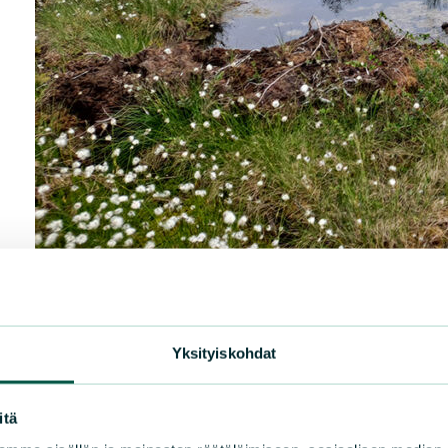
UUT
Sai
lai
Suru
löyd
kati
Mets
kuol
|
UUTISET
15.7.2026
Yksityiskohdat
LUE 
Sarasuon luonto elpyy vauhdilla
itä
Lapinlahdella sijaitsevan Sarasuon elpyminen