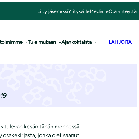
Liity jäseneksi
Yrityksille
Medialle
Ota yhteyttä
 toimimme
Tule mukaan
Ajankohtaista
LAHJOITA
oh­teil­ta
019
saus tulevan kesän tähän mennessä
y osakekirjasta, jonka olet saanut