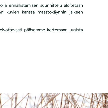
lla ennallistamisen suunnittelu aloitetaan
lyn kuvien kanssa maastokäynnin jälkeen
, toivottavasti pääsemme kertomaan uusista