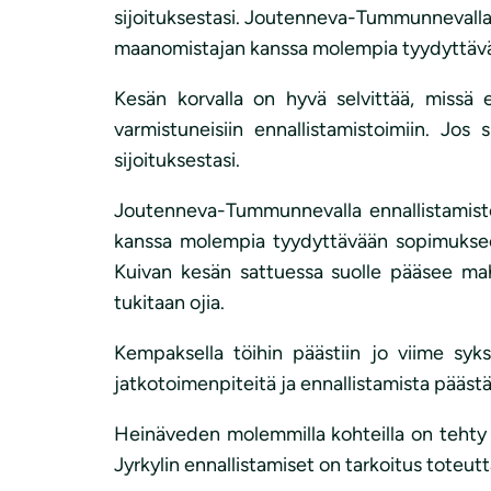
i
sijoituksestasi. Joutenneva-Tummunnevalla 
maanomistajan kanssa molempia tyydyttävään
Kesän korvalla on hyvä selvittää, missä 
varmistuneisiin ennallistamistoimiin. Jos
sijoituksestasi.
Joutenneva-Tummunnevalla ennallistamistö
kanssa molempia tyydyttävään sopimukseen,
Kuivan kesän sattuessa suolle pääsee mahd
tukitaan ojia.
Kempaksella töihin päästiin jo viime syks
jatkotoimenpiteitä ja ennallistamista pääs
Heinäveden molemmilla kohteilla on tehty ke
Jyrkylin ennallistamiset on tarkoitus toteutt