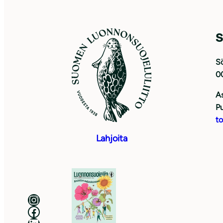
S
Sö
0
As
Pu
to
Lahjoita
Luonnonsuojeluliitto Instagramissa
Luonnonsuojeluliitto Facebookissa