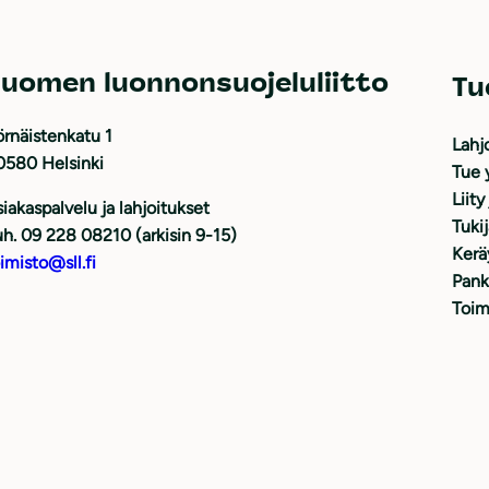
uomen luonnonsuojeluliitto
Tu
rnäistenkatu 1
Lahj
0580 Helsinki
Tue 
Liity
iakaspalvelu ja lahjoitukset
Tuki
h. 09 228 08210 (arkisin 9-15)
Kerä
imisto@sll.fi
Pank
Toim