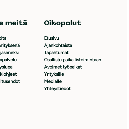
e meitä
Oikopolut
oita
Etusivu
yrityksenä
Ajankohtaista
 jäseneksi
Tapahtumat
japalvelu
Osallistu paikallistoimintaan
yslupa
Avoimet työpaikat
kiohjeet
Yrityksille
itusehdot
Medialle
Yhteystiedot