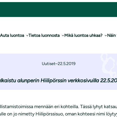
­lis­ta­mis­koh­teil­ta
Auta luontoa
Tietoa luonnosta
Mikä luontoa uhkaa?
Näin
a en­nal­lis­ta­mis­k
Uutiset
–
22.5.2019
lkaistu alunperin Hiilipörssin verkkosivuilla 22.5.2
allistamistoimissa mennään eri kohteilla. Tässä lyhyt kat
ulle on jo nimetty Hiilipörssisuo, oman kohteesi nimi löyty