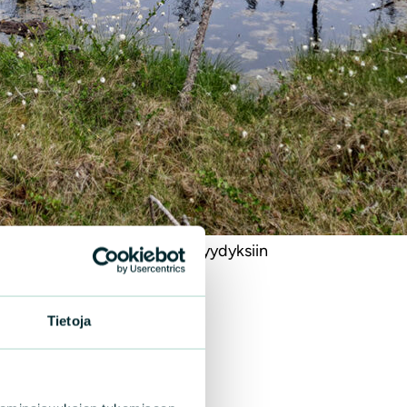
|
ISET
13.7.2026
maannorpan kuutti hukkui
ttomaan katiskaan
-uutinen Saimaalta. Saimaannorpan kuutti
ettiin lauantaina kuolleena löysänieluisesta
skasta. Kuutti on jo yhdeksäs tänä vuonna
ähallituksen tietoon tullut pyydyksiin
lut norppa.
Tietoja
LISÄÄ