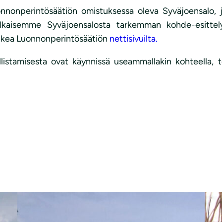
nonperintösäätiön omistuksessa oleva Syväjoensalo, jo
ulkaisemme Syväjoensalosta tarkemman kohde-esitte
lukea Luonnonperintösäätiön
nettisivuilta.
nallistamisesta ovat käynnissä useammallakin kohteella