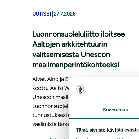
|
UUTISET
27.7.2026
Luonnonsuoleluliitto iloitsee
Aaltojen arkkitehtuurin
valitsemisesta Unescon
maailmanperintökohteeksi
Alvar, Aino ja Elissa Aallon arkkitehtuurista
koottu Aalto Works -sarja on hyväksytty
Unescon maailmanperintökohteeksi.
Luonnonsuojeluliitto on tyytyväinen
Suostumus
tunnustuksesta ja pitää kulttuuriperinnön
vaalimista tärkeänä.
Tämä sivusto käyttää eväste