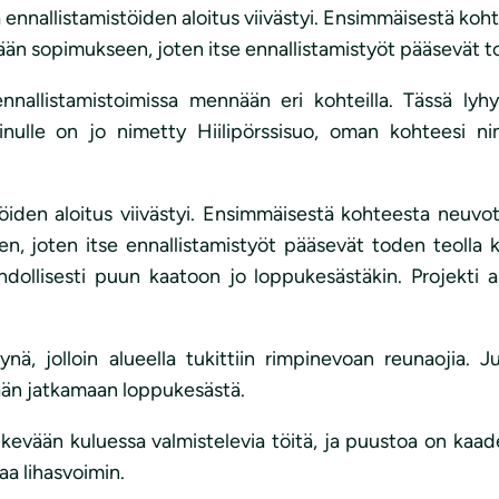
ennallistamistöiden aloitus viivästyi. Ensimmäisestä ko
 sopimukseen, joten itse ennallistamistyöt pääsevät tod
ennallistamistoimissa mennään eri kohteilla. Tässä l
 sinulle on jo nimetty Hiilipörssisuo, oman kohteesi ni
iden aloitus viivästyi. Ensimmäisestä kohteesta neuv
 joten itse ennallistamistyöt pääsevät toden teolla kä
ollisesti puun kaatoon jo loppukesästäkin. Projekti al
ynä, jolloin alueella tukittiin rimpinevoan reunaojia.
tään jatkamaan loppukesästä.
vään kuluessa valmistelevia töitä, ja puustoa on kaadett
aa lihasvoimin.