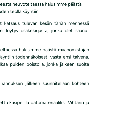
hteesta neuvoteltaessa halusimme päästä
en teolla käyntiin.
yhyt katsaus tulevan kesän tähän mennessä
mi löytyy osakekirjasta, jonka olet saanut
oteltaessa halusimme päästä maanomistajan
yntiin todennäköisesti vasta ensi talvena.
kaa puiden poistolla, jonka jälkeen suolta
 Juhannuksen jälkeen suunnitellaan kohteen
u käsipelillä patomateriaaliksi. Vihtarin ja