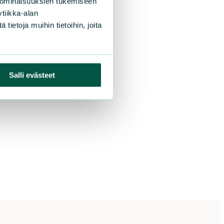
 ominaisuuksien tukemiseen
tiikka-alan
ietoja muihin tietoihin, joita
Salli evästeet