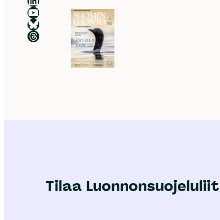
Luonnonsuojeluliitto LinkedInissä
Luonnonsuojeluliiton YouTube-kanava
Luonnonsuojeluliitto Blueskyssa
Luonnonsuojeluliitto Threadsissa
Tilaa Luonnonsuojeluliit