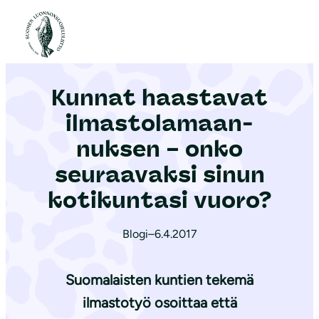
S
i
Etusivu
|
Ajankohtaista
|
Kunnat haastavat il­mas­to­la­maan­nuk­sen – onko seuraavaksi sinun kotikuntasi vuoro?
i
r
Kunnat haastavat
r
y
il­mas­to­la­maan­
s
nuk­sen – onko
i
seuraavaksi sinun
s
ä
kotikuntasi vuoro?
l
t
Blogi
–
6.4.2017
ö
ö
Suomalaisten kuntien tekemä
n
ilmastotyö osoittaa että