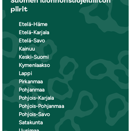
Suomen luonnonsuojeluliiton
piirit
Etelä-Häme
Etelä-Karjala
Etelä-Savo
Kainuu
Keski-Suomi
Kymenlaakso
Lappi
Pirkanmaa
Pohjanmaa
Pohjois-Karjala
Pohjois-Pohjanmaa
Pohjois-Savo
Satakunta
Uusimaa