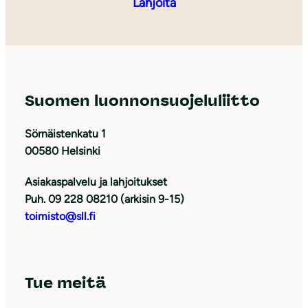
Lahjoita
Suomen luonnonsuojeluliitto
Sörnäistenkatu 1
00580 Helsinki
Asiakaspalvelu ja lahjoitukset
Puh. 09 228 08210 (arkisin 9-15)
toimisto@sll.fi
Tue meitä