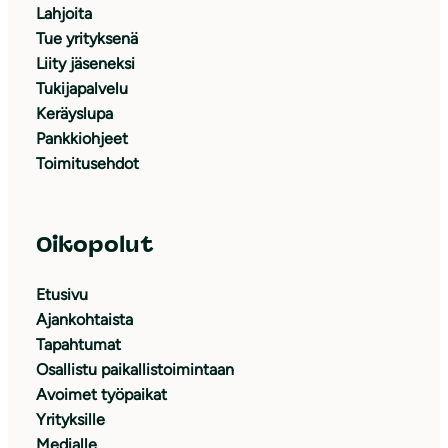
Lahjoita
Tue yrityksenä
Liity jäseneksi
Tukijapalvelu
Keräyslupa
Pankkiohjeet
Toimitusehdot
Oikopolut
Etusivu
Ajankohtaista
Tapahtumat
Osallistu paikallistoimintaan
Avoimet työpaikat
Yrityksille
Medialle