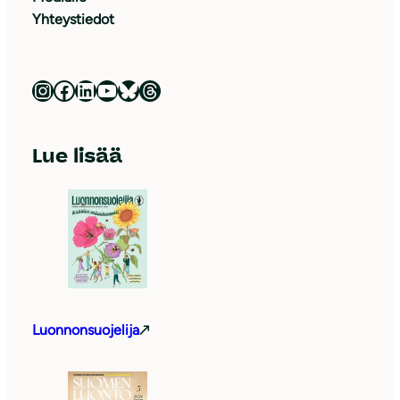
Yhteystiedot
Luonnonsuojeluliitto Instagramissa
Luonnonsuojeluliitto Facebookissa
Luonnonsuojeluliitto LinkedInissä
Luonnonsuojeluliiton YouTube-kanava
Luonnonsuojeluliitto Blueskyssa
Luonnonsuojeluliitto Threadsissa
Lue lisää
Luonnonsuojelija