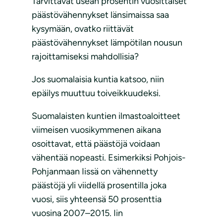
Tarvittavat usean prosentin vuosittaiset
päästövähennykset länsimaissa saa
kysymään, ovatko riittävät
päästövähennykset lämpötilan nousun
rajoittamiseksi mahdollisia?
Jos suomalaisia kuntia katsoo, niin
epäilys muuttuu toiveikkuudeksi.
Suomalaisten kuntien ilmastoaloitteet
viimeisen vuosikymmenen aikana
osoittavat, että päästöjä voidaan
vähentää nopeasti. Esimerkiksi Pohjois-
Pohjanmaan Iissä on vähennetty
päästöjä yli viidellä prosentilla joka
vuosi, siis yhteensä 50 prosenttia
vuosina 2007–2015. Iin