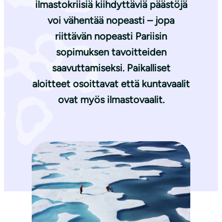
ilmastokriisiä kiihdyttäviä päästöjä
voi vähentää nopeasti – jopa
riittävän nopeasti Pariisin
sopimuksen tavoitteiden
saavuttamiseksi. Paikalliset
aloitteet osoittavat että kuntavaalit
ovat myös ilmastovaalit.