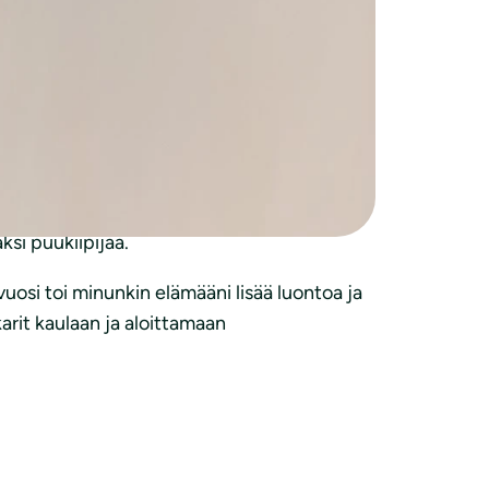
poskia ja aurinkolasit on kaivettava esiin jo
aikana sen verran ison harppauksen, että
gon tienoilta, kuinka puun kuori lentää ja
, variksen kokoinen tikka on kuorinut jo
si puukiipijää.
osi toi minunkin elämääni lisää luontoa ja
karit kaulaan ja aloittamaan