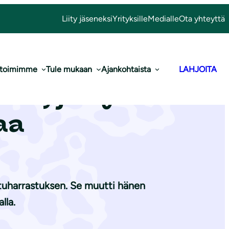
Liity jäseneksi
Yrityksille
Medialle
Ota yhteyttä
 toimimme
Tule mukaan
Ajankohtaista
LAHJOITA
äni, ja nyt
aa
tuharrastuksen. Se muutti hänen
lla.