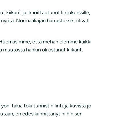
 kiikarit ja ilmoittautunut lintukurssille,
 myötä. Normaaliajan harrastukset olivat
u. Huomasimme, että mehän olemme kaikki
 muutosta hänkin oli ostanut kiikarit.
ni takia toki tunnistin lintuja kuvista jo
hutaan, en edes kiinnittänyt niihin sen