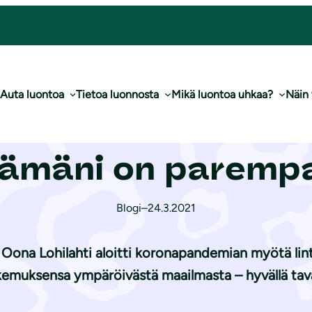
ääni, ja nyt elämäni on parempaa
Auta luontoa
Tietoa luonnosta
Mikä luontoa uhkaa?
Näin
i toi linnut elämä
lämäni on paremp
Blogi
–
24.3.2021
a
Oona Lohilahti
aloitti koronapandemian myötä lin
emuksensa ympäröivästä maailmasta – hyvällä tava