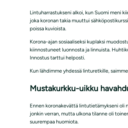
Lintuharrastukseni alkoi, kun Suomi meni kiin
joka koronan takia muuttui sähköpostikurssik
poissa kuvioista.
Korona-ajan sosiaaliseksi kuplaksi muodos
kiinnostuneet luonnosta ja linnuista. Huhtik
Innostus tarttui helposti.
Kun lähdimme yhdessä linturetkille, saimme
Mustakurkku-uikku havahdu
Ennen koronakevättä lintutietämykseni oli nii
jonkin verran, mutta ulkona tilanne oli toine
suurempaa huomiota.