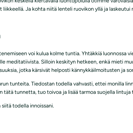
 Ruovikon keskellä kiertävällä luontopolulla otimme varovais
 liikkeellä. Ja kohta niitä lenteli ruovikon yllä ja laskeutu
a
etenemiseen voi kulua kolme tuntia. Yhtäkkiä luonnossa vi
ulle meditatiivista. Silloin keskityn hetkeen, enkä mieti mu
isuuksia, jotka kärsivät helposti kännykkäilmoitusten ja s
urun tunteita. Tiedostan todella vahvasti, ettei monilla l
 tätä tunnetta, tuo toivoa ja lisää tarmoa suojella lintuja 
siitä todella innoissani.