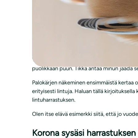
alla, hiljaa puiden oksilta leijailevan lumen.
sydäntalvella.
Käveltyäni puoli tuntia alan kuulla nakutu
tiedän heti, ettei nyt ole kyse käpytikasta.
rapisee alas puun juurelle.
Vihdoin lintu osuu silmään. Se on palokärki!
puolikkaan puun. Tikka antaa minun jäädä s
Palokärjen näkeminen ensimmäistä kertaa ol
erityisesti lintuja. Haluan tällä kirjoitukse
lintuharrastuksen.
Olen itse elävä esimerkki siitä, että jo vuode
Korona sysäsi harrastuksen