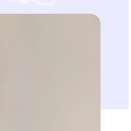
inaa kaiken mieleeni. Lumen äänet jalkojen