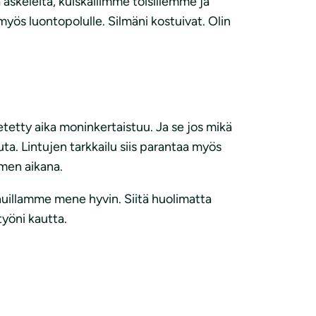
ia askeleita, kuiskailimme toisillemme ja
i myös luontopolulle. Silmäni kostuivat. Olin
etetty aika moninkertaistuu. Ja se jos mikä
uta. Lintujen tarkkailu siis parantaa myös
omen aikana.
innuillamme mene hyvin. Siitä huolimatta
työni kautta.