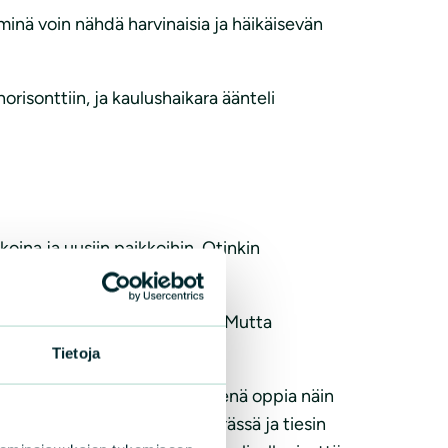
nä voin nähdä harvinaisia ja häikäisevän
risonttiin, ja kaulushaikara äänteli
koina ja uusiin paikkoihin. Otinkin
ajia muutamassa kuukaudessa? Mutta
a.
Tietoja
ppisenä, työssäkäyvänä ihmisenä oppia näin
 isoa lintua puussa iltahämärässä ja tiesin