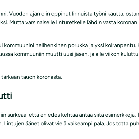
ni. Vuoden ajan olin oppinut linnuista työni kautta, ostanut
si. Mutta varsinaiselle linturetkelle lähdin vasta koronan
tui kommuunini nelihenkinen porukka ja yksi koiranpent
uussa kommuuniin muutti uusi jäsen, ja alle viikon kuluttua
 tärkeän tauon koronasta.
tti
n surkeaa, että en edes kehtaa antaa siitä esimerkkejä. Työ
n. Lintujen äänet olivat vielä vaikeampi pala. Jos totta pu