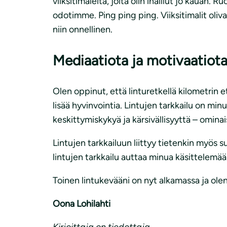
viiksitimaleita, joita olin ihaillut jo kauan.
odotimme. Ping ping ping. Viiksitimalit olivat
niin onnellinen.
Mediaatiota ja motivaatiot
Olen oppinut, että linturetkellä kilometrin 
lisää hyvinvointia. Lintujen tarkkailu on min
keskittymiskykyä ja kärsivällisyyttä – omina
Lintujen tarkkailuun liittyy tietenkin myös s
lintujen tarkkailu auttaa minua käsittelemään
Toinen lintukevääni on nyt alkamassa ja olen 
Oona Lohilahti
Kirjoittaja on tiedottaja.