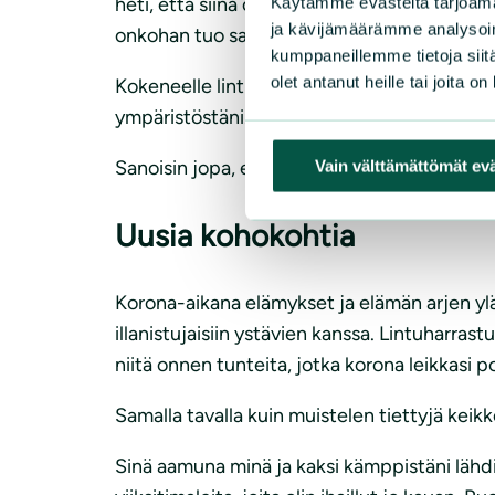
heti, että siinä oli kaksi teeriä. Alkukesän p
Käytämme evästeitä tarjoama
ja kävijämäärämme analysoim
onkohan tuo satakieli! Sehän se oli. Ensik
kumppaneillemme tietoja siitä
olet antanut heille tai joita o
Kokeneelle lintuharrastajalle nämä kokemuk
ympäristöstäni. Helsingin ydinkeskustassakin 
Sanoisin jopa, että koko arkitodellisuuteni 
Vain välttämättömät ev
Uusia kohokohtia
Korona-aikana elämykset ja elämän arjen ylä
illanistujaisiin ystävien kanssa. Lintuharra
niitä onnen tunteita, jotka korona leikkasi p
Samalla tavalla kuin muistelen tiettyjä keik
Sinä aamuna minä ja kaksi kämppistäni lähd