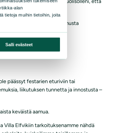
ävää linnunlaulua ja huusin puolisolleni, että
 ominaisuuksien tukemiseen
tiikka-alan
ietoja muihin tietoihin, joita
tavat aivan uudenlaista kokemusta
e.
nnittää huomiota lintuihin.
Salli evästeet
e päässyt festarien eturiviin tai
emuksia, liikutuksen tunnetta ja innostusta –
kaista keväistä aamua.
 Villa Elfvikiin tarkoituksenamme nähdä