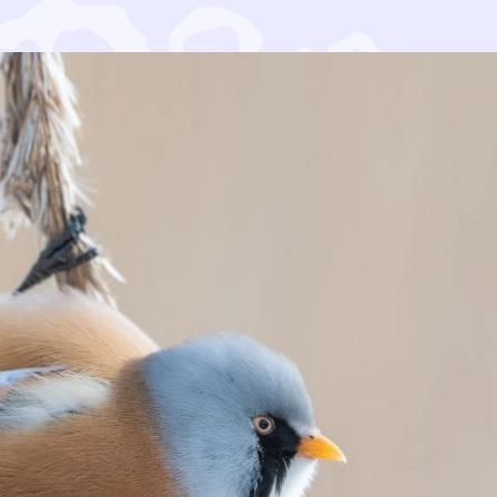
 hangen keskellä tunnen olevani satumetsässä. Yritän pa