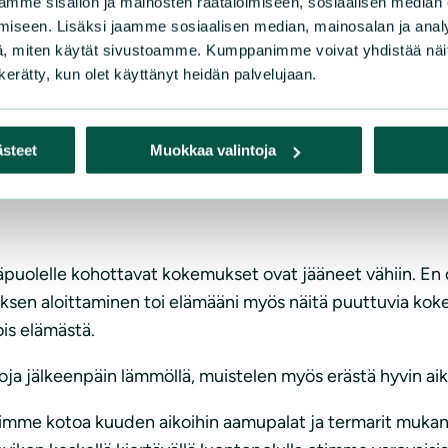
yöräilyretkellä tein äkkipysähdyksen, kun kuulin todella vet
mme sisällön ja mainosten räätälöimiseen, sosiaalisen median
iseen. Lisäksi jaamme sosiaalisen median, mainosalan ja analy
ohtaamisemme.
, miten käytät sivustoamme. Kumppanimme voivat yhdistää näitä t
n kerätty, kun olet käyttänyt heidän palvelujaan.
set ovat varmasti arkipäivää, mutta minulle nämä tarkoit
kävellessäni voin antaa nimiä ympärilläni oleville eläimill
on muuttunut paljon ihanammaksi sen jälkeen, kun aloin kii
ästeet
Muokkaa valintoja
puolelle kohottavat kokemukset ovat jääneet vähiin. En ol
stuksen aloittaminen toi elämääni myös näitä puuttuvia kok
ois elämästä.
koja jälkeenpäin lämmöllä, muistelen myös erästä hyvin ai
imme kotoa kuuden aikoihin aamupalat ja termarit mukana