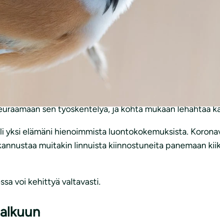
 Rakastan talvea juuri tällaisena – kun pakkanen nipistelee 
sta. Nak… nak… nak… Lintutuntemukseni on ottanut vuoden 
 Tätä ääntä en ole ennen kuullut. Pian näen yhden puun run
 Tunnen, kuinka sydämeni oikein hyppää ilosta. Vaikuttava
euraamaan sen työskentelyä, ja kohta mukaan lehahtaa kak
i yksi elämäni hienoimmista luontokokemuksista. Koronavu
lla kannustaa muitakin linnuista kiinnostuneita panemaan kii
ssa voi kehittyä valtavasti.
 alkuun