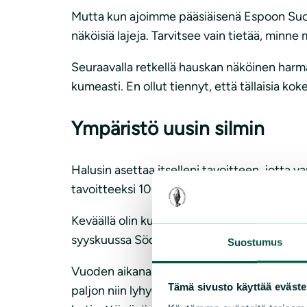
Mutta kun ajoimme pääsiäisenä Espoon Suome
näköisiä lajeja. Tarvitsee vain tietää, minne
Seuraavalla retkellä hauskan näköinen harmaa
kumeasti. En ollut tiennyt, että tällaisia k
Ympäristö uusin silmin
Halusin asettaa itselleni tavoitteen, jotta v
tavoitteeksi 100 lajin näkemisen loppuvuod
Keväällä olin kuitenkin vielä epäuskoinen. 
syyskuussa Söderskärin majakalla riskilästä tu
Suostumus
Vuoden aikana olen oppinut valtavasti. En h
Tämä sivusto käyttää eväste
paljon niin lyhyessä ajassa. Nykyään tunnist