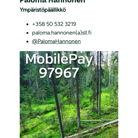
Paloma Hannonen
Ympäristöpäällikkö
+358 50 532 3219
paloma.hannonen(a)sll.fi
@PalomaHannonen