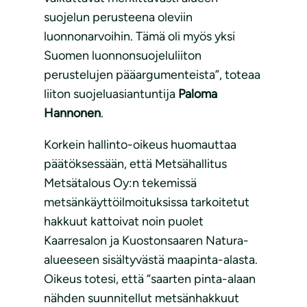
suojelun perusteena oleviin
luonnonarvoihin. Tämä oli myös yksi
Suomen luonnonsuojeluliiton
perustelujen pääargumenteista”, toteaa
liiton suojeluasiantuntija
Paloma
Hannonen
.
Korkein hallinto-oikeus huomauttaa
päätöksessään, että Metsähallitus
Metsätalous Oy:n tekemissä
metsänkäyttöilmoituksissa tarkoitetut
hakkuut kattoivat noin puolet
Kaarresalon ja Kuostonsaaren Natura-
alueeseen sisältyvästä maapinta-alasta.
Oikeus totesi, että “saarten pinta-alaan
nähden suunnitellut metsänhakkuut