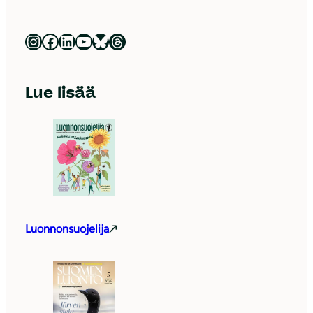
Luonnonsuojeluliitto Instagramissa
Luonnonsuojeluliitto Facebookissa
Luonnonsuojeluliitto LinkedInissä
Luonnonsuojeluliiton YouTube-kanava
Luonnonsuojeluliitto Blueskyssa
Luonnonsuojeluliitto Threadsissa
Lue lisää
Luonnonsuojelija