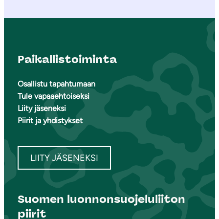
Paikallistoiminta
Osallistu tapahtumaan
Tule vapaaehtoiseksi
Liity jäseneksi
Piirit ja yhdistykset
LIITY JÄSENEKSI
Suomen luonnonsuojeluliiton
piirit