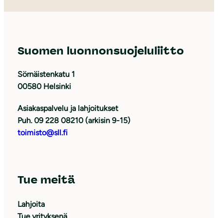
Suomen luonnonsuojeluliitto
Sörnäistenkatu 1
00580 Helsinki
Asiakaspalvelu ja lahjoitukset
Puh. 09 228 08210 (arkisin 9-15)
toimisto@sll.fi
Tue meitä
Lahjoita
Tue yrityksenä