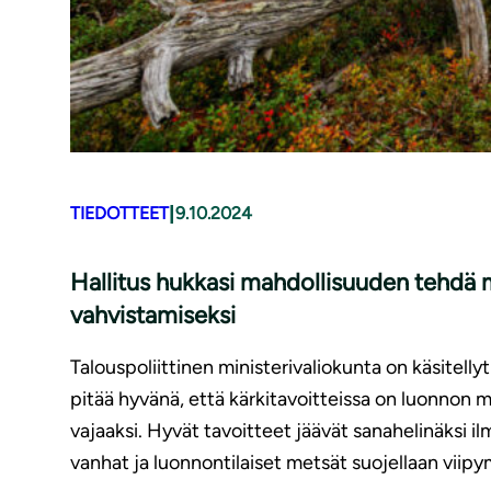
|
TIEDOTTEET
9.10.2024
Hallitus hukkasi mahdollisuuden tehdä me
vahvistamiseksi
Talouspoliittinen ministerivaliokunta on käsitell
pitää hyvänä, että kärkitavoitteissa on luonnon 
vajaaksi. Hyvät tavoitteet jäävät sanahelinäksi il
vanhat ja luonnontilaiset metsät suojellaan viipy