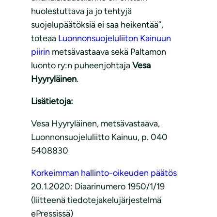
huolestuttava ja jo tehtyjä
suojelupäätöksiä ei saa heikentää”,
toteaa
Luonnonsuojeluliiton Kainuun
piirin
metsävastaava sekä Paltamon
luonto ry:n puheenjohtaja
Vesa
Hyyryläinen
.
Lisätietoja:
Vesa Hyyryläinen, metsävastaava,
Luonnonsuojeluliitto Kainuu, p. 040
5408830
Korkeimman hallinto-oikeuden päätös
20.1.2020: Diaarinumero 1950/1/19
(liitteenä tiedotejakelujärjestelmä
ePressissä)