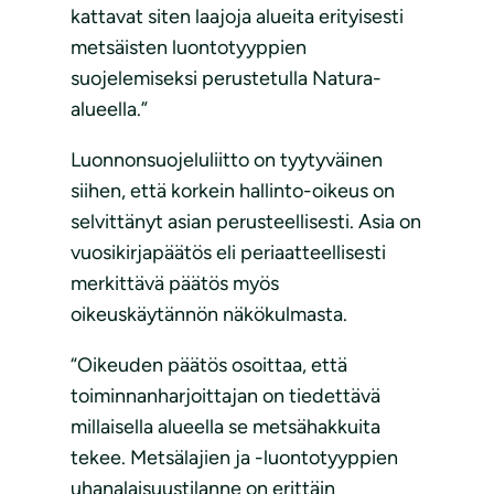
kattavat siten laajoja alueita erityisesti
metsäisten luontotyyppien
suojelemiseksi perustetulla Natura-
alueella.”
Luonnonsuojeluliitto on tyytyväinen
siihen, että korkein hallinto-oikeus on
selvittänyt asian perusteellisesti. Asia on
vuosikirjapäätös eli periaatteellisesti
merkittävä päätös myös
oikeuskäytännön näkökulmasta.
“Oikeuden päätös osoittaa, että
toiminnanharjoittajan on tiedettävä
millaisella alueella se metsähakkuita
tekee. Metsälajien ja -luontotyyppien
uhanalaisuustilanne on erittäin