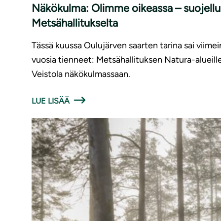
Näkökulma: Olimme oikeassa – suojellun
Metsähallitukselta
Tässä kuussa Oulujärven saarten tarina sai viimein
vuosia tienneet: Metsähallituksen Natura-alueille
Veistola näkökulmassaan.
LUE LISÄÄ