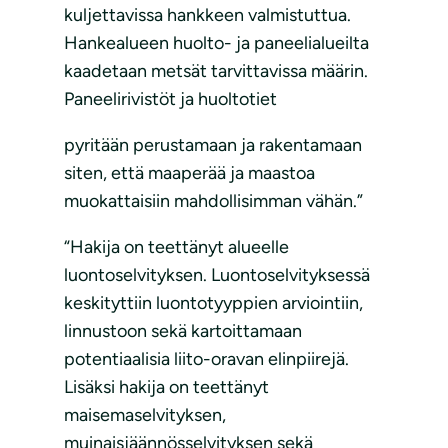
kuljettavissa hankkeen valmistuttua.
Hankealueen huolto- ja paneelialueilta
kaadetaan metsät tarvittavissa määrin.
Paneelirivistöt ja huoltotiet
pyritään perustamaan ja rakentamaan
siten, että maaperää ja maastoa
muokattaisiin mahdollisimman vähän.”
“Hakija on teettänyt alueelle
luontoselvityksen. Luontoselvityksessä
keskityttiin luontotyyppien arviointiin,
linnustoon sekä kartoittamaan
potentiaalisia liito-oravan elinpiirejä.
Lisäksi hakija on teettänyt
maisemaselvityksen,
muinaisjäännösselvityksen sekä