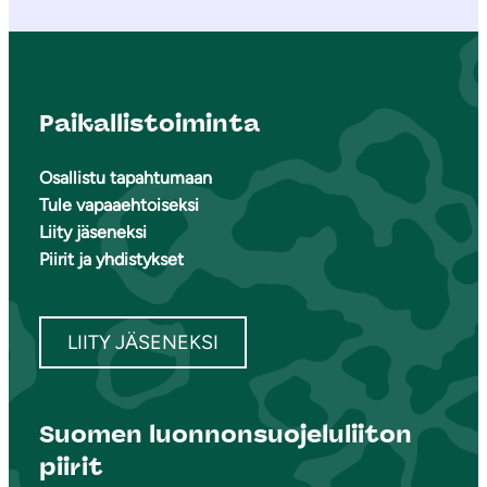
Paikallistoiminta
Osallistu tapahtumaan
Tule vapaaehtoiseksi
Liity jäseneksi
Piirit ja yhdistykset
LIITY JÄSENEKSI
Suomen luonnonsuojeluliiton
piirit