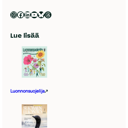
Luonnonsuojeluliitto Instagramissa
Luonnonsuojeluliitto Facebookissa
Luonnonsuojeluliitto LinkedInissä
Luonnonsuojeluliiton YouTube-kanava
Luonnonsuojeluliitto Blueskyssa
Luonnonsuojeluliitto Threadsissa
Lue lisää
Luonnonsuojelija