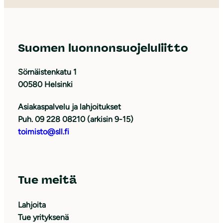
Suomen luonnonsuojeluliitto
Sörnäistenkatu 1
00580 Helsinki
Asiakaspalvelu ja lahjoitukset
Puh. 09 228 08210 (arkisin 9-15)
toimisto@sll.fi
Tue meitä
Lahjoita
Tue yrityksenä