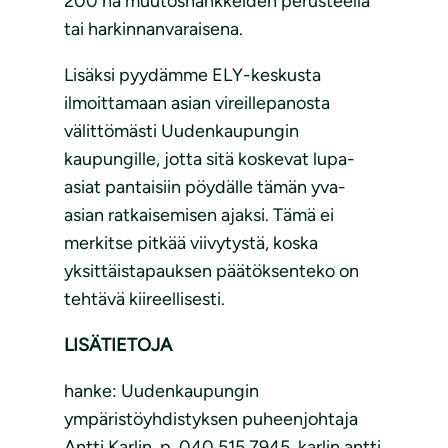
200 ha muutoshankkeiden perusteella
tai harkinnanvaraisena.
Lisäksi pyydämme ELY-keskusta
ilmoittamaan asian vireillepanosta
välittömästi Uudenkaupungin
kaupungille, jotta sitä koskevat lupa-
asiat pantaisiin pöydälle tämän yva-
asian ratkaisemisen ajaksi. Tämä ei
merkitse pitkää viivytystä, koska
yksittäistapauksen päätöksenteko on
tehtävä kiireellisesti.
LISÄTIETOJA
hanke: Uudenkaupungin
ympäristöyhdistyksen puheenjohtaja
Antti Karlin, p. 040 515 7945, karlin.antti