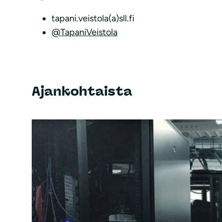
tapani.veistola(a)sll.fi
@TapaniVeistola
Ajankohtaista