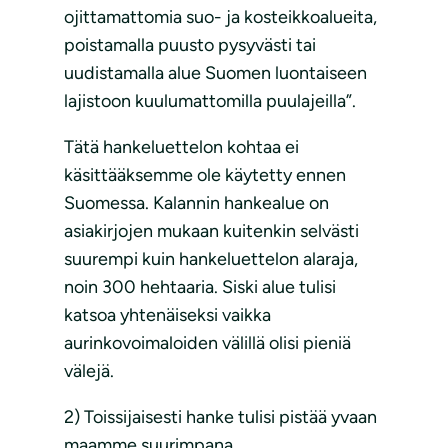
ojittamattomia suo- ja kosteikkoalueita,
poistamalla puusto pysyvästi tai
uudistamalla alue Suomen luontaiseen
lajistoon kuulumattomilla puulajeilla”.
Tätä hankeluettelon kohtaa ei
käsittääksemme ole käytetty ennen
Suomessa. Kalannin hankealue on
asiakirjojen mukaan kuitenkin selvästi
suurempi kuin hankeluettelon alaraja,
noin 300 hehtaaria. Siski alue tulisi
katsoa yhtenäiseksi vaikka
aurinkovoimaloiden välillä olisi pieniä
välejä.
2) Toissijaisesti hanke tulisi pistää yvaan
maamme suurimpana