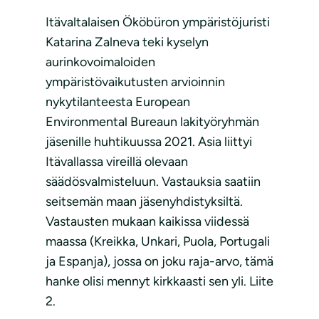
Itävaltalaisen Ököbüron ympäristöjuristi
Katarina Zalneva teki kyselyn
aurinkovoimaloiden
ympäristövaikutusten arvioinnin
nykytilanteesta European
Environmental Bureaun lakityöryhmän
jäsenille huhtikuussa 2021. Asia liittyi
Itävallassa vireillä olevaan
säädösvalmisteluun. Vastauksia saatiin
seitsemän maan jäsenyhdistyksiltä.
Vastausten mukaan kaikissa viidessä
maassa (Kreikka, Unkari, Puola, Portugali
ja Espanja), jossa on joku raja-arvo, tämä
hanke olisi mennyt kirkkaasti sen yli. Liite
2.