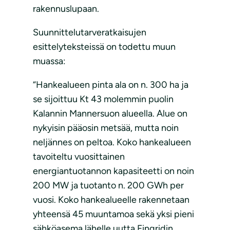
rakennuslupaan.
Suunnittelutarveratkaisujen
esittelyteksteissä on todettu muun
muassa:
“Hankealueen pinta ala on n. 300 ha ja
se sijoittuu Kt 43 molemmin puolin
Kalannin Mannersuon alueella. Alue on
nykyisin pääosin metsää, mutta noin
neljännes on peltoa. Koko hankealueen
tavoiteltu vuosittainen
energiantuotannon kapasiteetti on noin
200 MW ja tuotanto n. 200 GWh per
vuosi. Koko hankealueelle rakennetaan
yhteensä 45 muuntamoa sekä yksi pieni
sähköasema lähelle uutta Fingridin