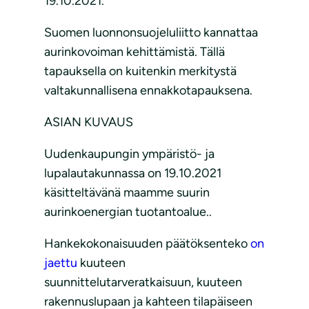
19.10.2021.
Suomen luonnonsuojeluliitto kannattaa
aurinkovoiman kehittämistä. Tällä
tapauksella on kuitenkin merkitystä
valtakunnallisena ennakkotapauksena.
ASIAN KUVAUS
Uudenkaupungin ympäristö- ja
lupalautakunnassa on 19.10.2021
käsitteltävänä maamme suurin
aurinkoenergian tuotantoalue..
Hankekokonaisuuden päätöksenteko
on
jaettu
kuuteen
suunnittelutarveratkaisuun, kuuteen
rakennuslupaan ja kahteen tilapäiseen