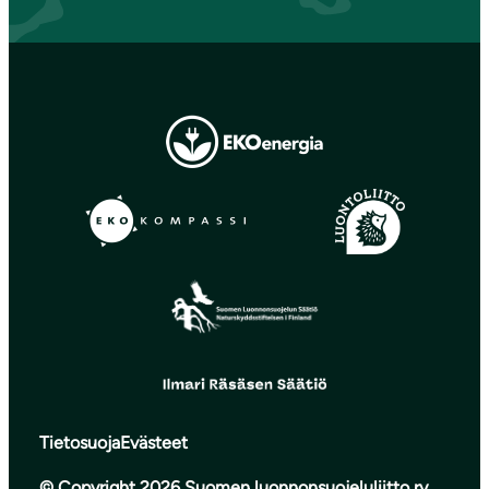
Tietosuoja
Evästeet
© Copyright 2026 Suomen luonnonsuojeluliitto ry