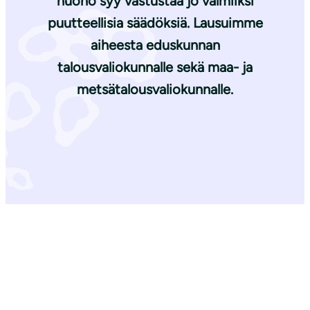
huono syy vastustaa jo valmiiksi
puutteellisia säädöksiä. Lausuimme
aiheesta eduskunnan
talousvaliokunnalle sekä maa- ja
metsätalousvaliokunnalle.