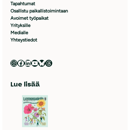
Tapahtumat
Osallistu paikallistoimintaan
Avoimet työpaikat
Yrityksille
Medialle
Yhteystiedot
Luonnonsuojeluliitto Instagramissa
Luonnonsuojeluliitto Facebookissa
Luonnonsuojeluliitto LinkedInissä
Luonnonsuojeluliiton YouTube-kanava
Luonnonsuojeluliitto Blueskyssa
Luonnonsuojeluliitto Threadsissa
Lue lisää