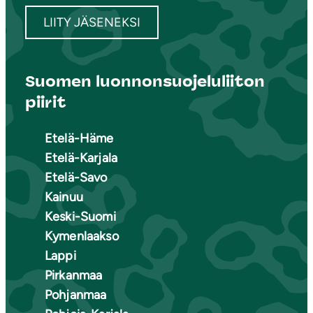
LIITY JÄSENEKSI
Suomen luonnonsuojeluliiton
piirit
Etelä-Häme
Etelä-Karjala
Etelä-Savo
Kainuu
Keski-Suomi
Kymenlaakso
Lappi
Pirkanmaa
Pohjanmaa