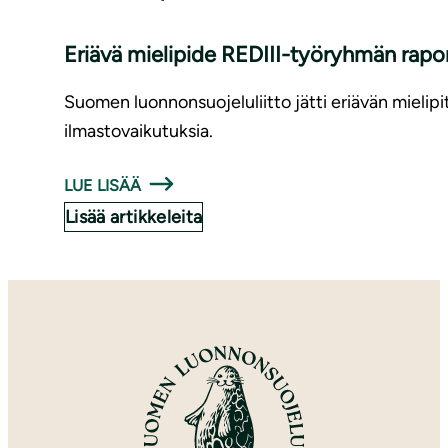
Eriävä mielipide REDIII-työryhmän rapor
Suomen luonnonsuojeluliitto jätti eriävän mielipi
ilmastovaikutuksia.
LUE LISÄÄ
Lisää artikkeleita