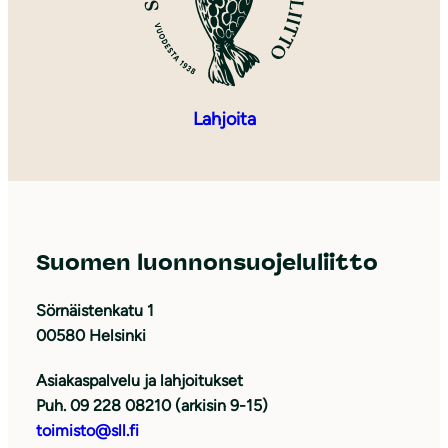
Lahjoita
Suomen luonnonsuojeluliitto
Sörnäistenkatu 1
00580 Helsinki
Asiakaspalvelu ja lahjoitukset
Puh. 09 228 08210 (arkisin 9-15)
toimisto@sll.fi