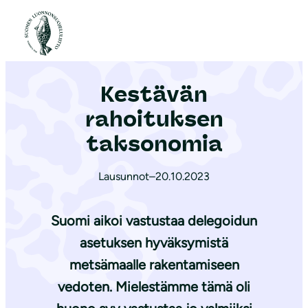
S
i
Etusivu
|
Ajankohtaista
|
Kestävän rahoituksen taksonomia
i
r
Kestävän
r
y
rahoituksen
s
taksonomia
i
s
Lausunnot
–
20.10.2023
ä
l
Suomi aikoi vastustaa delegoidun
t
asetuksen hyväksymistä
ö
metsämaalle rakentamiseen
ö
n
vedoten. Mielestämme tämä oli