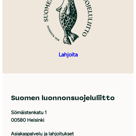
Lahjoita
Suomen luonnonsuojeluliitto
Sörnäistenkatu 1
00580 Helsinki
Asiakaspalvelu ja lahjoitukset