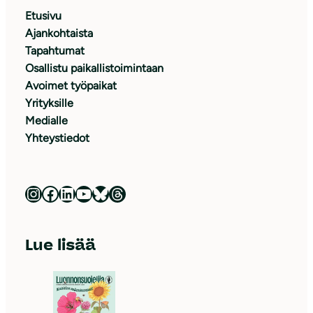
Etusivu
Ajankohtaista
Tapahtumat
Osallistu paikallistoimintaan
Avoimet työpaikat
Yrityksille
Medialle
Yhteystiedot
Luonnonsuojeluliitto Instagramissa
Luonnonsuojeluliitto Facebookissa
Luonnonsuojeluliitto LinkedInissä
Luonnonsuojeluliiton YouTube-kanava
Luonnonsuojeluliitto Blueskyssa
Luonnonsuojeluliitto Threadsissa
Lue lisää