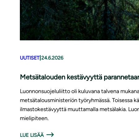
|
UUTISET
24.6.2026
Metsätalouden kestävyyttä parannetaan,
Luonnonsuojeluliitto oli kuluvana talvena mukan
metsätalousministeriön työryhmässä. Toisessa käs
ilmastokestävyyttä muuttamalla metsälakia. Luon
mielipiteen.
LUE LISÄÄ