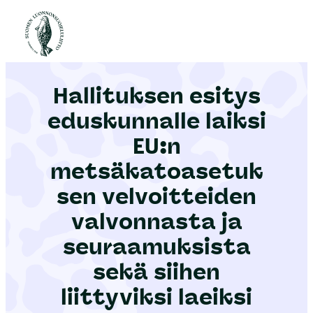
S
i
Etusivu
|
Ajankohtaista
|
Hallituksen esitys eduskunnalle laiksi EU:n metsäkatoasetuksen velvoitteiden valvonnasta ja seuraamuksista sekä siihen liittyviksi laeiksi
i
r
Hallituksen esitys
r
y
eduskunnalle laiksi
s
EU:n
i
metsäkatoasetuk
s
ä
sen velvoitteiden
l
valvonnasta ja
t
seuraamuksista
ö
sekä siihen
ö
n
liittyviksi laeiksi