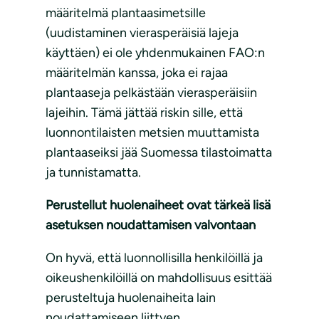
määritelmä plantaasimetsille
(uudistaminen vierasperäisiä lajeja
käyttäen) ei ole yhdenmukainen FAO:n
määritelmän kanssa, joka ei rajaa
plantaaseja pelkästään vierasperäisiin
lajeihin. Tämä jättää riskin sille, että
luonnontilaisten metsien muuttamista
plantaaseiksi jää Suomessa tilastoimatta
ja tunnistamatta.
Perustellut huolenaiheet ovat tärkeä lisä
asetuksen noudattamisen valvontaan
On hyvä, että luonnollisilla henkilöillä ja
oikeushenkilöillä on mahdollisuus esittää
perusteltuja huolenaiheita lain
noudattamiseen liittyen.