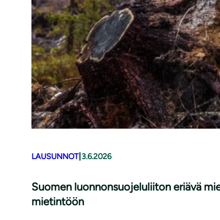
|
LAUSUNNOT
3.6.2026
Suomen luonnonsuojeluliiton eriävä mi
mietintöön