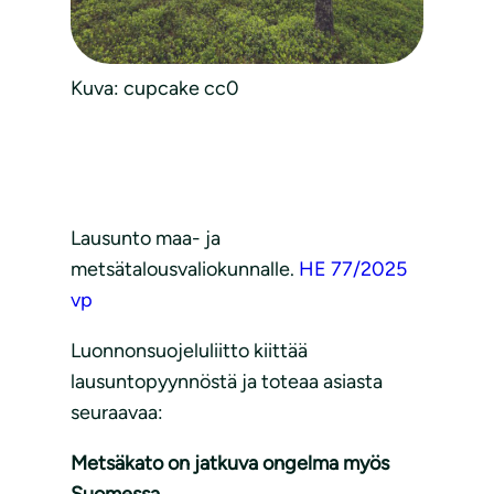
Kuva: cupcake cc0
Lausunto maa- ja
metsätalousvaliokunnalle.
HE 77/2025
vp
Luonnonsuojeluliitto kiittää
lausuntopyynnöstä ja toteaa asiasta
seuraavaa:
Metsäkato on jatkuva ongelma myös