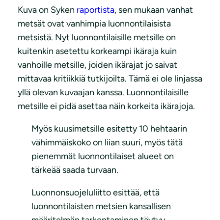
Kuva on Syken
raportista
, sen mukaan vanhat
metsät ovat vanhimpia luonnontilaisista
metsistä. Nyt luonnontilaisille metsille on
kuitenkin asetettu korkeampi ikäraja kuin
vanhoille metsille, joiden ikärajat jo saivat
mittavaa kritiikkiä tutkijoilta. Tämä ei ole linjassa
yllä olevan kuvaajan kanssa. Luonnontilaisille
metsille ei pidä asettaa näin korkeita ikärajoja.
Myös kuusimetsille esitetty 10 hehtaarin
vähimmäiskoko on liian suuri, myös tätä
pienemmät luonnontilaiset alueet on
tärkeää saada turvaan.
Luonnonsuojeluliitto esittää, että
luonnontilaisten metsien kansallisen
määritelmän tarkentaminen täytyy