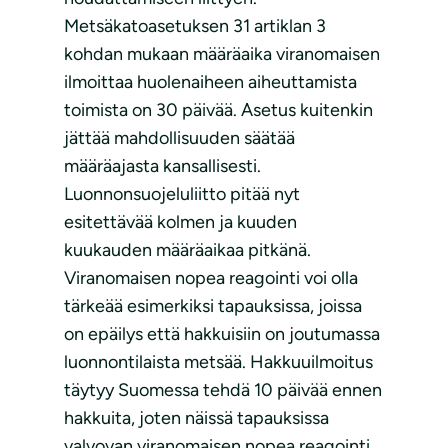
Metsäkatoasetuksen 31 artiklan 3
kohdan mukaan määräaika viranomaisen
ilmoittaa huolenaiheen aiheuttamista
toimista on 30 päivää. Asetus kuitenkin
jättää mahdollisuuden säätää
määräajasta kansallisesti.
Luonnonsuojeluliitto pitää nyt
esitettävää kolmen ja kuuden
kuukauden määräaikaa pitkänä.
Viranomaisen nopea reagointi voi olla
tärkeää esimerkiksi tapauksissa, joissa
on epäilys että hakkuisiin on joutumassa
luonnontilaista metsää. Hakkuuilmoitus
täytyy Suomessa tehdä 10 päivää ennen
hakkuita, joten näissä tapauksissa
valvovan viranomaisen nopea reagointi