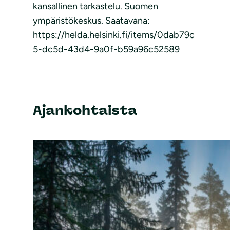
kansallinen tarkastelu. Suomen
ympäristökeskus. Saatavana:
https://helda.helsinki.fi/items/0dab79c
5-dc5d-43d4-9a0f-b59a96c52589
Ajankohtaista