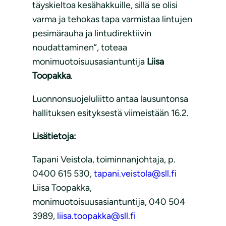
täyskieltoa kesähakkuille, sillä se olisi
varma ja tehokas tapa varmistaa lintujen
pesimärauha ja lintudirektiivin
noudattaminen”, toteaa
monimuotoisuusasiantuntija
Liisa
Toopakka
.
Luonnonsuojeluliitto antaa lausuntonsa
hallituksen esityksestä viimeistään 16.2.
Lisätietoja:
Tapani Veistola, toiminnanjohtaja, p.
0400 615 530,
tapani.veistola@sll.fi
Liisa Toopakka,
monimuotoisuusasiantuntija, 040 504
3989,
liisa.toopakka@sll.fi