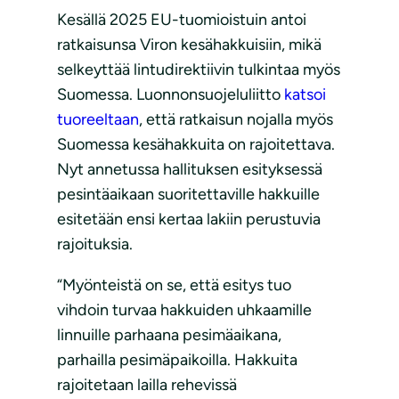
Kesällä 2025 EU-tuomioistuin antoi
ratkaisunsa Viron kesähakkuisiin, mikä
selkeyttää lintudirektiivin tulkintaa myös
Suomessa. Luonnonsuojeluliitto
katsoi
tuoreeltaan
, että ratkaisun nojalla myös
Suomessa kesähakkuita on rajoitettava.
Nyt annetussa hallituksen esityksessä
pesintäaikaan suoritettaville hakkuille
esitetään ensi kertaa lakiin perustuvia
rajoituksia.
“Myönteistä on se, että esitys tuo
vihdoin turvaa hakkuiden uhkaamille
linnuille parhaana pesimäaikana,
parhailla pesimäpaikoilla. Hakkuita
rajoitetaan lailla rehevissä