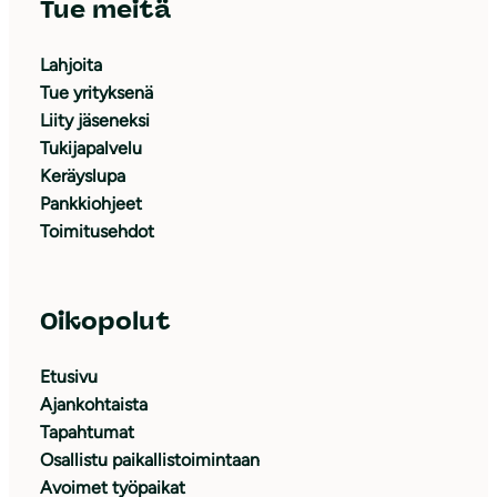
Tue meitä
Lahjoita
Tue yrityksenä
Liity jäseneksi
Tukijapalvelu
Keräyslupa
Pankkiohjeet
Toimitusehdot
Oikopolut
Etusivu
Ajankohtaista
Tapahtumat
Osallistu paikallistoimintaan
Avoimet työpaikat