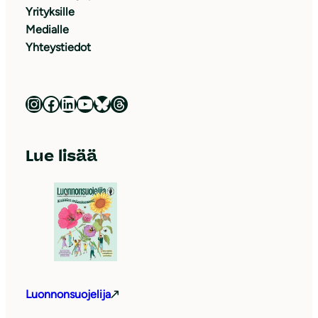
Yrityksille
Medialle
Yhteystiedot
Luonnonsuojeluliitto Instagramissa
Luonnonsuojeluliitto Facebookissa
Luonnonsuojeluliitto LinkedInissä
Luonnonsuojeluliiton YouTube-kanava
Luonnonsuojeluliitto Blueskyssa
Luonnonsuojeluliitto Threadsissa
Lue lisää
Luonnonsuojelija