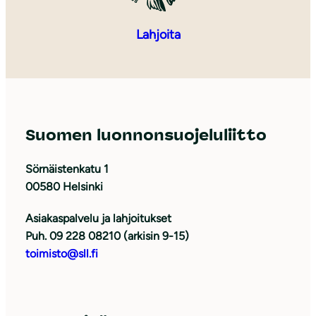
Lahjoita
Suomen luonnonsuojeluliitto
Sörnäistenkatu 1
00580 Helsinki
Asiakaspalvelu ja lahjoitukset
Puh. 09 228 08210 (arkisin 9-15)
toimisto@sll.fi