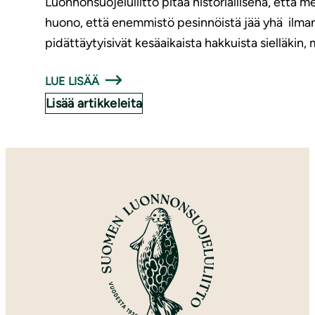
Luonnonsuojeluliitto pitää historiallisena, että m
huono, että enemmistö pesinnöistä jää yhä ilman l
pidättäytyisivät kesäaikaista hakkuista sielläkin,
LUE LISÄÄ
Lisää artikkeleita