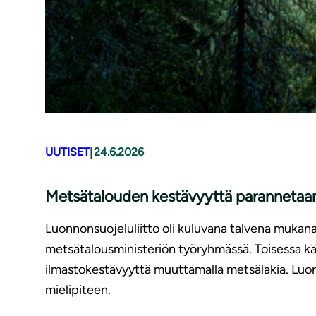
|
UUTISET
24.6.2026
Metsätalouden kestävyyttä parannetaan,
Luonnonsuojeluliitto oli kuluvana talvena mukan
metsätalousministeriön työryhmässä. Toisessa käs
ilmastokestävyyttä muuttamalla metsälakia. Luon
mielipiteen.