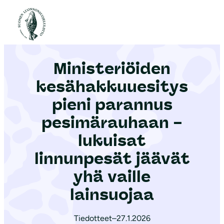
S
i
Etusivu
|
Ajankohtaista
|
Ministeriöiden kesähakkuuesitys pieni parannus pesimärauhaan – lukuisat linnunpesät jäävät yhä vaille lainsuojaa
i
r
Ministeriöiden
r
y
kesähakkuuesitys
s
pieni parannus
i
pesimärauhaan –
s
ä
lukuisat
l
linnunpesät jäävät
t
yhä vaille
ö
lainsuojaa
ö
n
Tiedotteet
–
27.1.2026