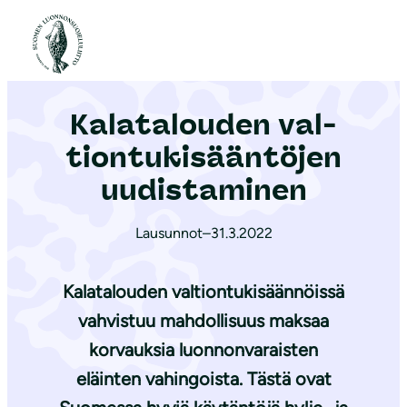
S
i
Etusivu
|
Ajankohtaista
|
Kalatalouden val­tion­tu­ki­sään­tö­jen uudistaminen
i
r
Kalatalouden val­
r
y
tion­tu­ki­sään­tö­jen
s
uudistaminen
i
s
Lausunnot
–
31.3.2022
ä
l
Kalatalouden valtiontukisäännöissä
t
vahvistuu mahdollisuus maksaa
ö
korvauksia luonnonvaraisten
ö
n
eläinten vahingoista. Tästä ovat