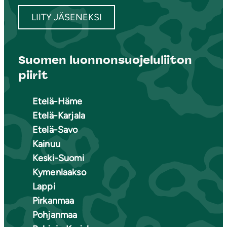
LIITY JÄSENEKSI
Suomen luonnonsuojeluliiton
piirit
Etelä-Häme
Etelä-Karjala
Etelä-Savo
Kainuu
Keski-Suomi
Kymenlaakso
Lappi
Pirkanmaa
Pohjanmaa