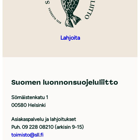
Lahjoita
Suomen luonnonsuojeluliitto
Sörnäistenkatu 1
00580 Helsinki
Asiakaspalvelu ja lahjoitukset
Puh. 09 228 08210 (arkisin 9-15)
toimisto@sll.fi