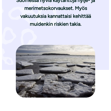
Suomessa hyviä käytäntöjä hylje- ja
merimetsokorvaukset. Myös
vakuutuksia kannattaisi kehittää
muidenkin riskien takia.