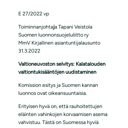
E 27/2022 vp
Toiminnanjohta
j
a Tapani Veistola
Suomen luonnonsuojeluliitto ry
MmV Kirjallinen asiantuntijalausunto
31.3.2022
Valtioneuvoston selvitys: Kalatalouden
valtiontukisääntöjen uudistaminen
Komission esitys ja Suomen kannan
luonnos ovat oikeansuuntaisia.
Erityisen hyvä on, että rauhoitettujen
eläinten vahinkojen korvaamisen asema
vahvistuu. Tästä on Suomessa hyviä