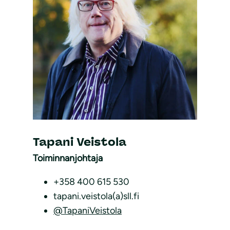
Tapani Veistola
Toiminnanjohtaja
+358 400 615 530
tapani.veistola(a)sll.fi
@TapaniVeistola