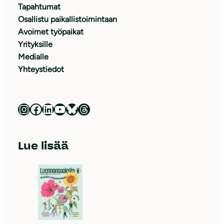
Tapahtumat
Osallistu paikallistoimintaan
Avoimet työpaikat
Yrityksille
Medialle
Yhteystiedot
Luonnonsuojeluliitto Instagramissa
Luonnonsuojeluliitto Facebookissa
Luonnonsuojeluliitto LinkedInissä
Luonnonsuojeluliiton YouTube-kanava
Luonnonsuojeluliitto Blueskyssa
Luonnonsuojeluliitto Threadsissa
Lue lisää