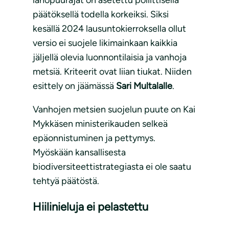
lahopuurajat on asetettu poliittisella
päätöksellä todella korkeiksi. Siksi
kesällä 2024 lausuntokierroksella ollut
versio ei suojele likimainkaan kaikkia
jäljellä olevia luonnontilaisia ja vanhoja
metsiä. Kriteerit ovat liian tiukat. Niiden
esittely on jäämässä
Sari Multalalle
.
Vanhojen metsien suojelun puute on Kai
Mykkäsen ministerikauden selkeä
epäonnistuminen ja pettymys.
Myöskään kansallisesta
biodiversiteettistrategiasta ei ole saatu
tehtyä päätöstä.
Hiilinieluja ei pelastettu