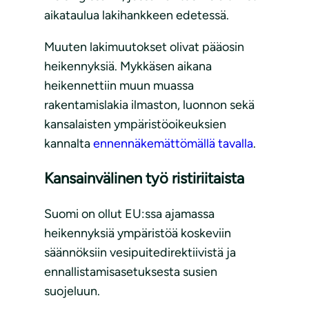
aikataulua lakihankkeen edetessä.
Muuten lakimuutokset olivat pääosin
heikennyksiä. Mykkäsen aikana
heikennettiin muun muassa
rakentamislakia ilmaston, luonnon sekä
kansalaisten ympäristöoikeuksien
kannalta
ennennäkemättömällä tavalla
.
Kansainvälinen työ ristiriitaista
Suomi on ollut EU:ssa ajamassa
heikennyksiä ympäristöä koskeviin
säännöksiin vesipuitedirektiivistä ja
ennallistamisasetuksesta susien
suojeluun.