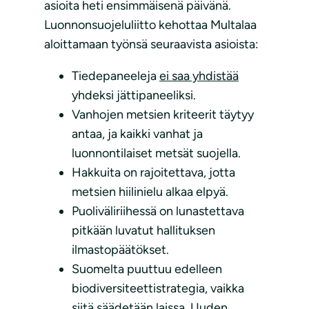
asioita heti ensimmäisenä päivänä.
Luonnonsuojeluliitto kehottaa Multalaa
aloittamaan työnsä seuraavista asioista:
Tiedepaneeleja
ei saa yhdistää
yhdeksi jättipaneeliksi.
Vanhojen metsien kriteerit täytyy
antaa, ja kaikki vanhat ja
luonnontilaiset metsät suojella.
Hakkuita on rajoitettava, jotta
metsien hiilinielu alkaa elpyä.
Puoliväliriihessä on lunastettava
pitkään luvatut hallituksen
ilmastopäätökset.
Suomelta puuttuu edelleen
biodiversiteettistrategia, vaikka
siitä säädetään laissa. Uuden