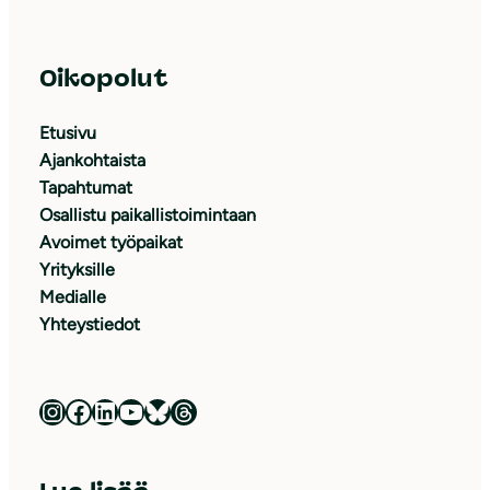
Oikopolut
Etusivu
Ajankohtaista
Tapahtumat
Osallistu paikallistoimintaan
Avoimet työpaikat
Yrityksille
Medialle
Yhteystiedot
Luonnonsuojeluliitto Instagramissa
Luonnonsuojeluliitto Facebookissa
Luonnonsuojeluliitto LinkedInissä
Luonnonsuojeluliiton YouTube-kanava
Luonnonsuojeluliitto Blueskyssa
Luonnonsuojeluliitto Threadsissa