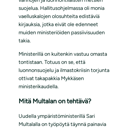
vanhojen ja luonnontilaisten metsien
suojelua. Hallitusohjelmassa oli monia
vaelluskalojen olosuhteita edistäviä
kirjauksia, jotka eivät ole edenneet
muiden ministeriöiden passiivisuuden
takia.
Ministerillä on kuitenkin vastuu omasta
tontistaan. Totuus on se, että
luonnonsuojelu ja ilmastokriisin torjunta
ottivat takapakkia Mykkäsen
ministerikaudella.
Mitä Multalan on tehtävä?
Uudella ympäristöministerillä Sari
Multalalla on työpöytä täynnä painavia