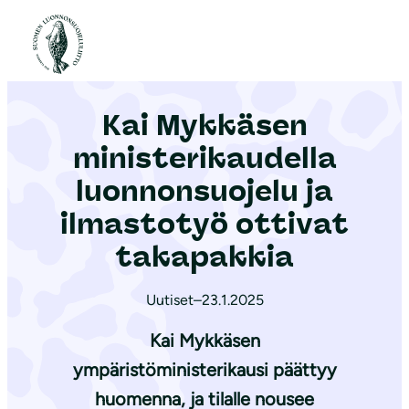
S
i
Etusivu
|
Ajankohtaista
|
Kai Mykkäsen ministerikaudella luonnonsuojelu ja ilmastotyö ottivat takapakkia
i
r
Kai Mykkäsen
r
y
ministerikaudella
s
luonnonsuojelu ja
i
ilmastotyö ottivat
s
ä
takapakkia
l
t
Uutiset
–
23.1.2025
ö
Kai Mykkäsen
ö
ympäristöministerikausi päättyy
n
huomenna, ja tilalle nousee