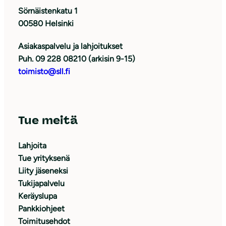
Sörnäistenkatu 1
00580 Helsinki
Asiakaspalvelu ja lahjoitukset
Puh. 09 228 08210 (arkisin 9-15)
toimisto@sll.fi
Tue meitä
Lahjoita
Tue yrityksenä
Liity jäseneksi
Tukijapalvelu
Keräyslupa
Pankkiohjeet
Toimitusehdot