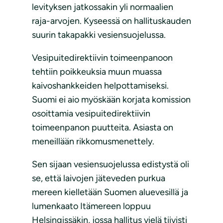
levityksen jatkossakin yli normaalien
raja-arvojen. Kyseessä on hallituskauden
suurin takapakki vesiensuojelussa.
Vesipuitedirektiivin toimeenpanoon
tehtiin poikkeuksia muun muassa
kaivoshankkeiden helpottamiseksi.
Suomi ei aio myöskään korjata komission
osoittamia vesipuitedirektiivin
toimeenpanon puutteita. Asiasta on
meneillään rikkomusmenettely.
Sen sijaan vesiensuojelussa edistystä oli
se, että laivojen jäteveden purkua
mereen kielletään Suomen aluevesillä ja
lumenkaato Itämereen loppuu
Helsingissäkin, jossa hallitus vielä tiivisti