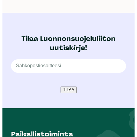
Tilaa Luonnonsuojeluliiton
uutiskirje!
TILAA
Paikallistoiminta