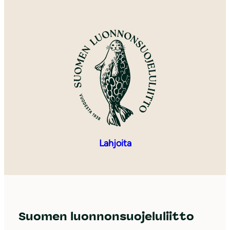
Lahjoita
Suomen luonnonsuojeluliitto