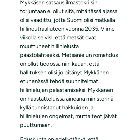
Mykkäsen satsaus ilmastokriisin
torjuntaan ei ollut sitä, mitä tässä ajassa
olisi vaadittu, jotta Suomi olisi matkalla
hiilineutraaliuteen vuonna 2035. Viime
viikolla selvisi, että metsät ovat
muuttuneet hiilinielusta
päästölähteeksi. Metsänielun romahdus
on ollut tiedossa niin kauan, että
hallituksen olisi jo pitänyt Mykkänen
etunenässä tehdä suunnitelmat
hiilinielujen pelastamiseksi. Mykkänen
on haastatteluissa ainoana ministerinä
kyllä tunnistanut hakkuiden ja
hiilinielujen ongelmat, mutta teot jäivät
puuttumaan.
Eduskunta on edellyttänyt, että