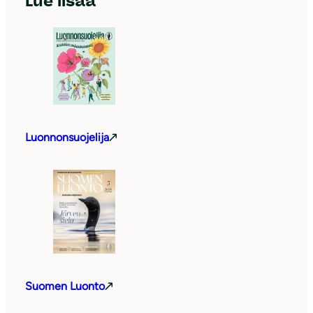
Lue lisää
Luonnonsuojelija
Suomen Luonto