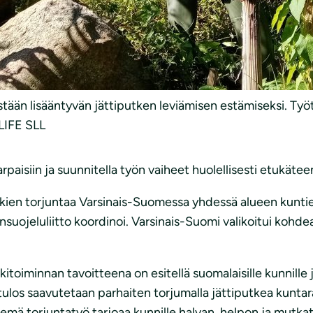
tään lisääntyvän jättiputken leviämisen estämiseksi. Ty
 LIFE SLL
paisiin ja suunnitella työn vaiheet huolellisesti etukätee
tkien torjuntaa Varsinais-Suomessa yhdessä alueen kunti
uojeluliitto koordinoi. Varsinais-Suomi valikoitui kohdea
itoiminnan tavoitteena on esitellä suomalaisille kunnille 
 tulos saavutetaan parhaiten torjumalla jättiputkea kunt
emä torjuntatyö tarjoaa kunnille halvan, helpon ja mutka