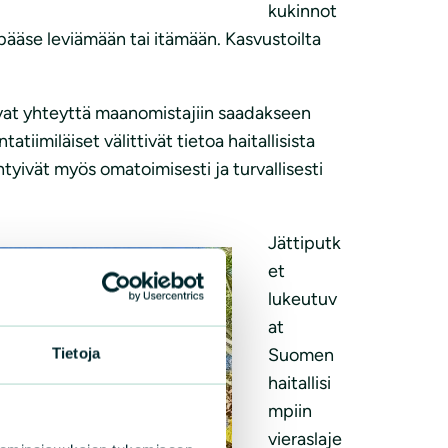
kukinnot
tä pääse leviämään tai itämään. Kasvustoilta
ttivat yhteyttä maanomistajiin saadakseen
tiimiläiset välittivät tietoa haitallisista
tyivät myös omatoimisesti ja turvallisesti
Jättiputk
et
lukeutuv
at
Suomen
Tietoja
haitallisi
mpiin
vieraslaje