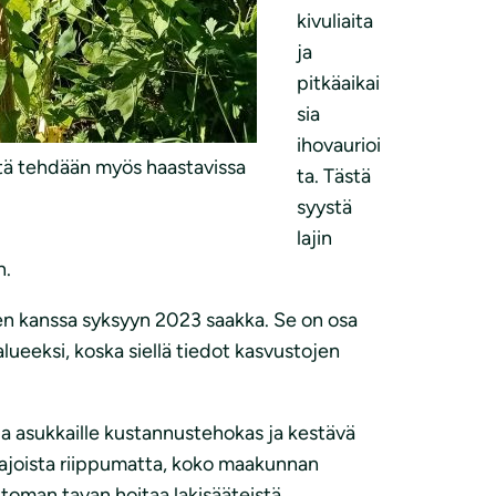
kivuliaita
ja
pitkäaikai
sia
ihovaurioi
ötä tehdään myös haastavissa
ta. Tästä
syystä
lajin
n.
en kanssa syksyyn 2023 saakka. Se on osa
lueeksi, koska siellä tiedot kasvustojen
ja asukkaille kustannustehokas ja kestävä
arajoista riippumatta, koko maakunnan
ttoman tavan hoitaa lakisääteistä