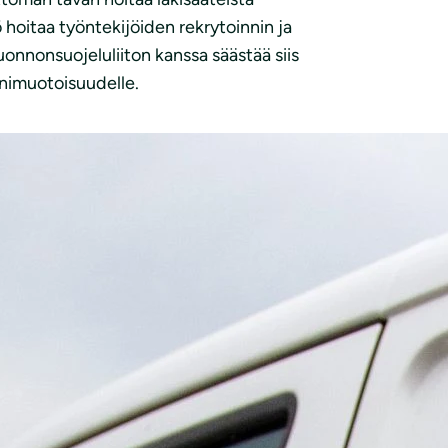
ö hoitaa työntekijöiden rekrytoinnin ja
uonnonsuojeluliiton kanssa säästää siis
onimuotoisuudelle.