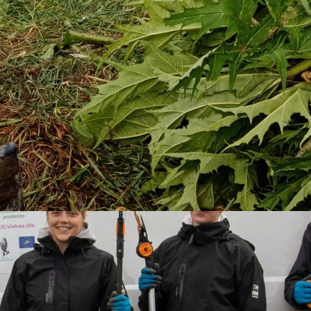
iikkui kaksi pakettiautoa, mukanaan jättiputkien torjunt
ja
Katarina Pessa
muodostivat kaksi kahden hengen paketti
ohjeita, priorisoi torjuntakohteita ja tarvittaessa myös osalli