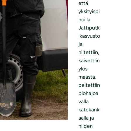
että
yksityispi
hoilla.
Jättiputk
ikasvusto
ja
niitettiin,
kaivettiin
ylös
maasta,
peitettiin
biohajoa
valla
katekank
aalla ja
niiden