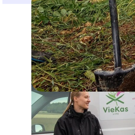
Toukokuusta syyskuuhun Varsinais-Suomessa l
Janne Viitala
,
Mikaela Mäkilä
,
Haidar Makki
Lento
, joka esimerkiksi laati tiimeille reitti