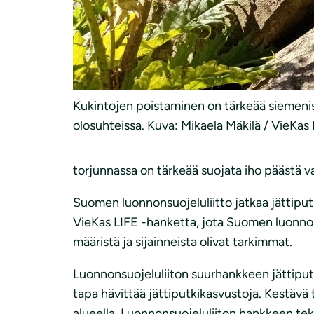
Kukintojen poistaminen on tärkeää siemenis
olosuhteissa. Kuva: Mikaela Mäkilä / VieKas
torjunnassa on tärkeää suojata iho päästä var
Suomen luonnonsuojeluliitto jatkaa jättipu
VieKas LIFE -hanketta, jota Suomen luonnons
määristä ja sijainneista olivat tarkimmat.
Luonnonsuojeluliiton suurhankkeen jättiputk
tapa hävittää jättiputkikasvustoja. Kestävä
alueella. Luonnonsuojeluliiton hankkeen tek