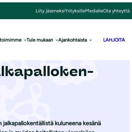
Liity jäseneksi
Yrityksille
Medialle
Ota yhteyttä
 toimimme
Tule mukaan
Ajankohtaista
LAHJOITA
Varsinais-
a­pal­lo­ken­
 jalkapallokentällistä kuluneena kesänä