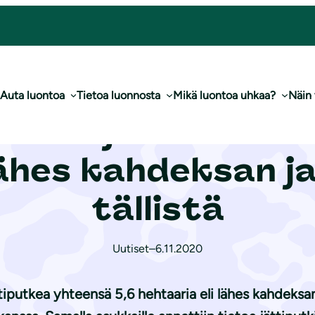
sa: lähes kahdeksan jal­ka­pal­lo­ken­täl­lis­tä
Auta luontoa
Tietoa luonnosta
Mikä luontoa uhkaa?
Näin
en torjuntavoitto 
hes kahdeksan jal­k
täl­lis­tä
Uutiset
–
6.11.2020
tiputkea yhteensä 5,6 hehtaaria eli lähes kahdeksan