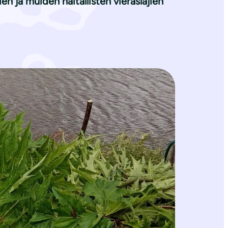
n ja muiden haitallisten vieraslajien