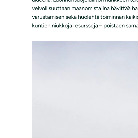
velvollisuuttaan maanomistajina hävittää hait
varustamisen sekä huolehtii toiminnan kaikis
kuntien niukkoja resursseja – poistaen sam