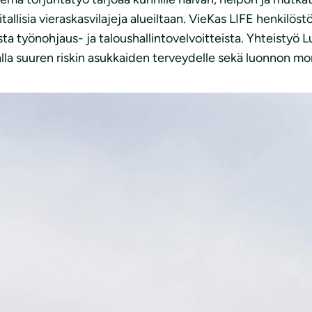
allisia vieraskasvilajeja alueiltaan. VieKas LIFE henkilöst
ta työnohjaus- ja taloushallintovelvoitteista. Yhteistyö L
alla suuren riskin asukkaiden terveydelle sekä luonnon m