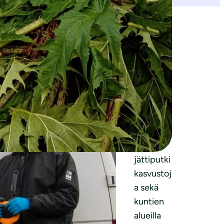
aan erikoistunut henkilökunta ja kalusto.
autotiimiä. Työtä koordinoi taustalla
Jenni
stui torjuntatoimiin.
Pakettiau
totiimit
torjuivat
tunnettuj
a
jättiputki
kasvustoj
a sekä
kuntien
alueilla