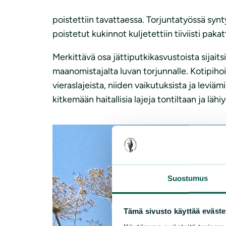
poistettiin tavattaessa. Torjuntatyössä syntyn
poistetut kukinnot kuljetettiin tiiviisti pak
Merkittävä osa jättiputkikasvustoista sijait
maanomistajalta luvan torjunnalle. Kotipihoill
vieraslajeista, niiden vaikutuksista ja levi
kitkemään haitallisia lajeja tontiltaan ja läh
Suostumus
Tämä sivusto käyttää eväste