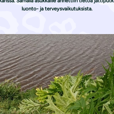
ssa. Samalla asukkaille annettiin tietoa jättiputkie
luonto- ja terveysvaikutuksista.