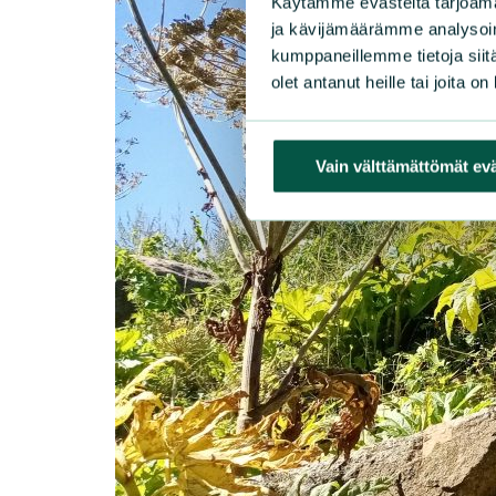
Käytämme evästeitä tarjoama
ja kävijämäärämme analysoim
kumppaneillemme tietoja siitä
olet antanut heille tai joita o
Vain välttämättömät ev