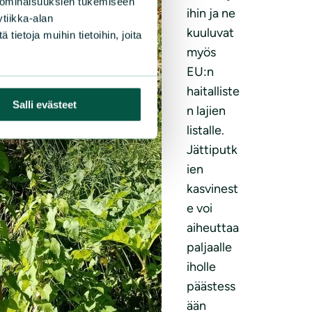
 ominaisuuksien tukemiseen
ihin ja ne
tiikka-alan
kuuluvat
ietoja muihin tietoihin, joita
myös
EU:n
haitalliste
Salli evästeet
n lajien
listalle.
Jättiputk
ien
kasvinest
e voi
aiheuttaa
paljaalle
iholle
päästess
ään