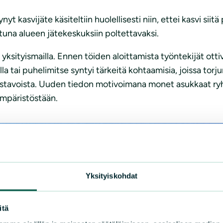
yt kasvijäte käsiteltiin huolellisesti niin, ettei kasvi sii
attuna alueen jätekeskuksiin poltettavaksi.
si yksityismailla. Ennen töiden aloittamista työntekijät o
a tai puhelimitse syntyi tärkeitä kohtaamisia, joissa torjunta
ämistavoista. Uuden tiedon motivoimana monet asukkaat ryh
iympäristöstään.
Yksityiskohdat
itä