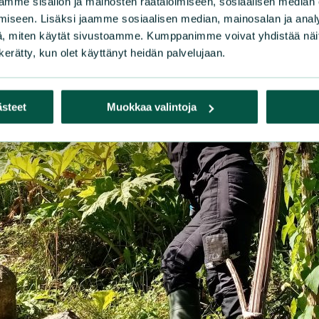
mme sisällön ja mainosten räätälöimiseen, sosiaalisen median
iseen. Lisäksi jaamme sosiaalisen median, mainosalan ja analy
, miten käytät sivustoamme. Kumppanimme voivat yhdistää näitä t
n kerätty, kun olet käyttänyt heidän palvelujaan.
ästeet
Muokkaa valintoja