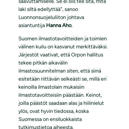
saavuttamiselle. Se ei siis tee sitä, mitä
laki siltä edellyttää”, sanoo
Luonnonsuojeluliiton johtava
asiantuntija
Hanna Aho
.
Suomen ilmastotavoitteiden ja toimien
välinen kuilu on kasvanut merkittäväksi.
Järjestöt vaativat, että Orpon hallitus
tekee pitkän aikavälin
ilmastosuunnitelman siten, että siinä
esitetään riittävän selkeästi se, millä eri
keinoilla ilmastolain mukaisiin
ilmastotavoitteisiin päästään. Keinot,
joilla päästöt saadaan alas ja hiilinielut
ylös, ovat hyvin tiedossa, koska
Suomessa on ensiluokkaista
tutkimustietoa aiheesta.