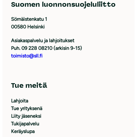
Suomen luonnonsuojeluliitto
Sörnäistenkatu 1
00580 Helsinki
Asiakaspalvelu ja lahjoitukset
Puh. 09 228 08210 (arkisin 9-15)
toimisto@sll.fi
Tue meitä
Lahjoita
Tue yrityksenä
Liity jäseneksi
Tukijapalvelu
Keräyslupa