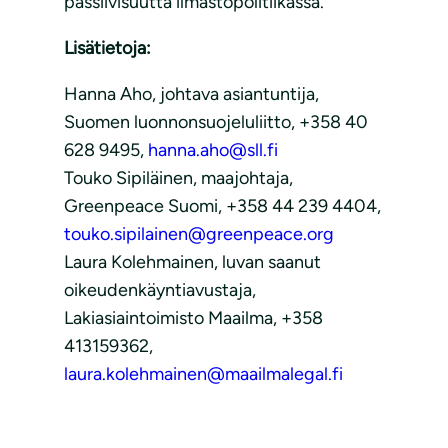
passiivisuutta ilmastopolitiikassa.
Lisätietoja:
Hanna Aho, johtava asiantuntija,
Suomen luonnonsuojeluliitto, +358 40
628 9495,
hanna.aho@sll.fi
Touko Sipiläinen, maajohtaja,
Greenpeace Suomi, +358 44 239 4404,
touko.sipilainen@greenpeace.org
Laura Kolehmainen, luvan saanut
oikeudenkäyntiavustaja,
Lakiasiaintoimisto Maailma, +358
413159362,
laura.kolehmainen@maailmalegal.fi