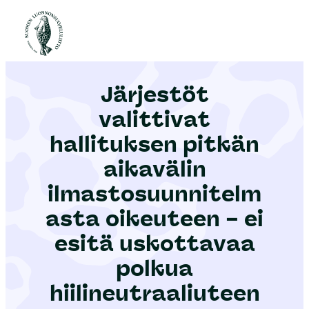
S
i
Etusivu
|
Ajankohtaista
|
Järjestöt valittivat hallituksen pitkän aikavälin ilmastosuunnitelmasta oikeuteen – ei esitä uskottavaa polkua hiilineutraaliuteen
i
r
Järjestöt
r
y
valittivat
s
hallituksen pitkän
i
aikavälin
s
ä
ilmastosuunnitelm
l
asta oikeuteen – ei
t
esitä uskottavaa
ö
polkua
ö
n
hiilineutraaliuteen