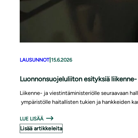
|
LAUSUNNOT
15.6.2026
Luonnonsuojeluliiton esityksiä liikenne
Liikenne- ja viestintäministeriölle seuraavaan hal
ympäristölle haitallisten tukien ja hankkeiden ka
LUE LISÄÄ
Lisää artikkeleita