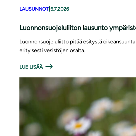
|
LAUSUNNOT
6.7.2026
Luonnonsuojeluliiton lausunto ympäris
Luonnonsuojeluliitto pitää esitystä oikeansuunt
erityisesti vesistöjen osalta.
LUE LISÄÄ