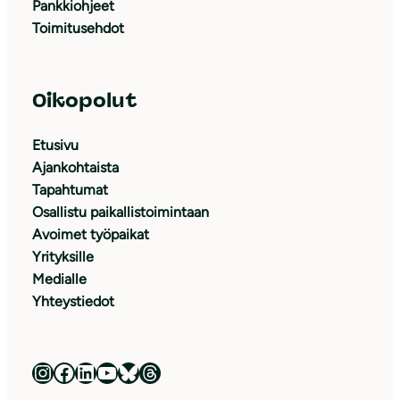
Pankkiohjeet
Toimitusehdot
Oikopolut
Etusivu
Ajankohtaista
Tapahtumat
Osallistu paikallistoimintaan
Avoimet työpaikat
Yrityksille
Medialle
Yhteystiedot
Luonnonsuojeluliitto Instagramissa
Luonnonsuojeluliitto Facebookissa
Luonnonsuojeluliitto LinkedInissä
Luonnonsuojeluliiton YouTube-kanava
Luonnonsuojeluliitto Blueskyssa
Luonnonsuojeluliitto Threadsissa