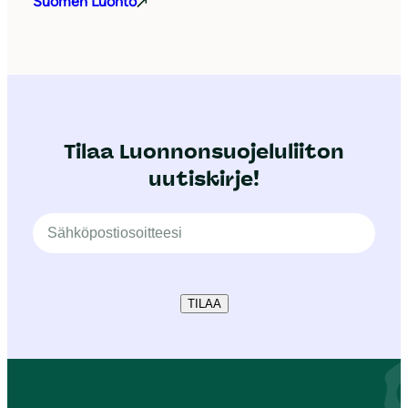
Suomen Luonto
Tilaa Luonnonsuojeluliiton
uutiskirje!
TILAA