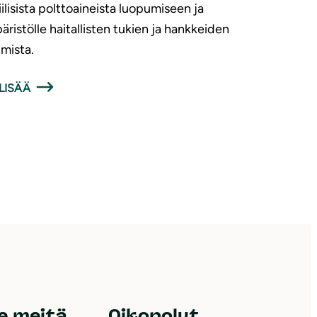
iilisista polttoaineista luopumiseen ja
ristölle haitallisten tukien ja hankkeiden
imista.
LISÄÄ
e meitä
Oikopolut