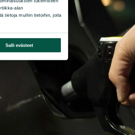
 ominaisuuksien tukemiseen
tiikka-alan
ietoja muihin tietoihin, joita
Salli evästeet