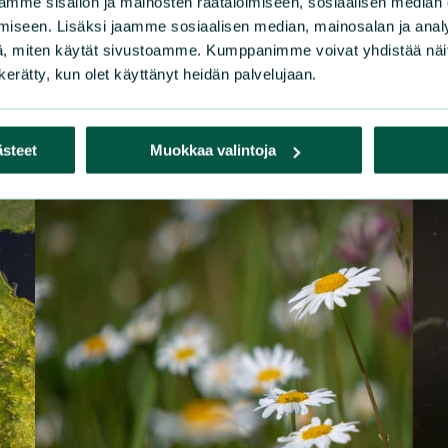
mme sisällön ja mainosten räätälöimiseen, sosiaalisen median
iseen. Lisäksi jaamme sosiaalisen median, mainosalan ja analy
, miten käytät sivustoamme. Kumppanimme voivat yhdistää näitä t
n kerätty, kun olet käyttänyt heidän palvelujaan.
ästeet
Muokkaa valintoja