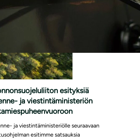
|
SUNNOT
15.6.2026
nnonsuojeluliiton esityksiä
kenne- ja viestintäministeriön
rkamiespuheenvuoroon
enne- ja viestintäministeriölle seuraavaan
itusohjelman esitimme satsauksia