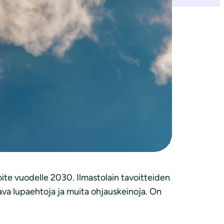
estä ilmastolakiin on tärkeää saada
polun mukaiset. Ilmastopaneelin arvion
mennessä.
n jälkeen. On hyvä, että lakiesityksessä on
n tulee olla merkittävästi pienemmät kuin
ovuosikertomusta. Jotta ilmastotoimilla olisi
voite vuodelle 2030. Ilmastolain tavoitteiden
ava lupaehtoja ja muita ohjauskeinoja. On