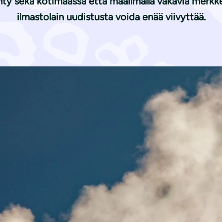
 sekä kotimaassa että maailmalla vakavia merkkejä
ilmastolain uudistusta voida enää viivyttää.