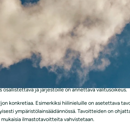
uonnos on oikeansuuntainen mutta riittämätön. Liiton miel
tteet eri sektoreille ja tavoitteiden on oltava 1,5 asteen 
ysten on oltava vähintään 60 prosenttia vuoteen 2030 
lineutraalisuustavoite vuonna 2035 ja hiilinegatiivisuus se
sille 2030, 2040 ja 2050. Vuonna 2050 Suomen päästöje
jeluasiantuntija
Liisa Toopakka
.
sistä on lisättävä. Tämä tarkoittaa ainakin kattavaa ilmast
osallistettava ja järjestöille on annettava valitusoikeus.
on konkretiaa. Esimerkiksi hiilinieluille on asetettava ta
tyisesti ympäristölainsäädännössä. Tavoitteiden on ohjatt
n mukaisia ilmastotavoitteita vahvistetaan.