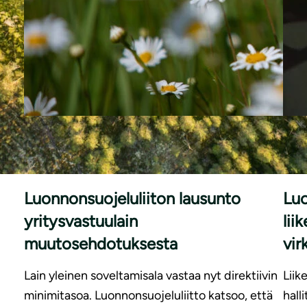
|
LAUSUNNOT
24.6.2026
LAU
Luonnonsuojeluliiton lausunto
Luo
yritysvastuulain
lii
muutosehdotuksesta
vi
Lain yleinen soveltamisala vastaa nyt direktiivin
Liik
minimitasoa. Luonnonsuojeluliitto katsoo, että
hall