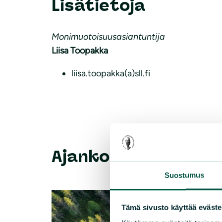
Lisätietoja
Monimuotoisuusasiantuntija
Liisa Toopakka
liisa.toopakka(a)sll.fi
Ajankohtaista
Suostumus
Tämä sivusto käyttää eväste