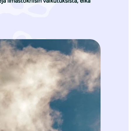
 ilmastokriisin vaikutuksista, eikä