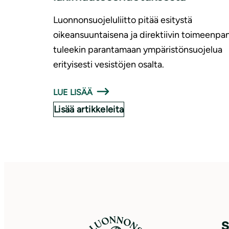
Luonnonsuojeluliitto pitää esitystä
oikeansuuntaisena ja direktiivin toimeenpa
tuleekin parantamaan ympäristönsuojelua
erityisesti vesistöjen osalta.
LUE LISÄÄ
Lisää artikkeleita
S