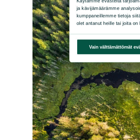
Käytämme evästeitä tarjoama
ja kävijämäärämme analysoim
kumppaneillemme tietoja siitä
olet antanut heille tai joita o
Vain välttämättömät ev