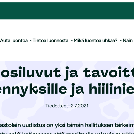
uvut ja tavoitteet pääs­tö­vä­hen­nyk­sil­le ja hiilinieluille
Auta luontoa
Tietoa luonnosta
Mikä luontoa uhkaa?
Näin
ain uudistuksessa 
osiluvut ja tavoi
n­nyk­sil­le ja hiilinie
Tiedotteet
–
2.7.2021
astolain uudistus on yksi tämän hallituksen tärkei