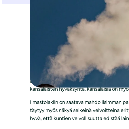
Luonnonsuojeluliiton mielestä ilmastolain l
hiilibudjetit ja sitovat päästövähennystavoi
mukaan tämä tarkoittaa, että päästövähenn
“On hyvä, että lakiesitykseen on kirjattu hii
myös sitovat päästövähennystavoitteet vuo
hiilinielut”, toteaa Luonnonsuojeluliiton suo
Lisäksi avoimuutta ja tiedonjakoa ilmastokrii
kansalaisten hyväksyntä, kansalaisia on myös 
Ilmastolakiin on saatava mahdollisimman palj
täytyy myös näkyä selkeinä velvoitteina eri
hyvä, että kuntien velvollisuutta edistää lai