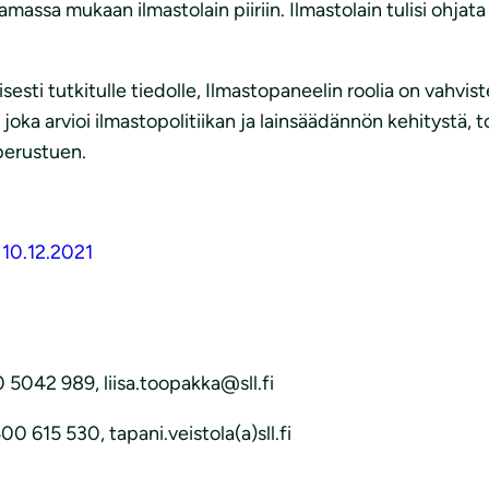
massa mukaan ilmastolain piiriin. Ilmastolain tulisi ohja
jaisesti tutkitulle tiedolle, Ilmastopaneelin roolia on vah
 joka arvioi ilmastopolitiikan ja lainsäädännön kehitystä,
perustuen.
 10.12.2021
0 5042 989, liisa.toopakka@sll.fi
0 615 530, tapani.veistola(a)sll.fi