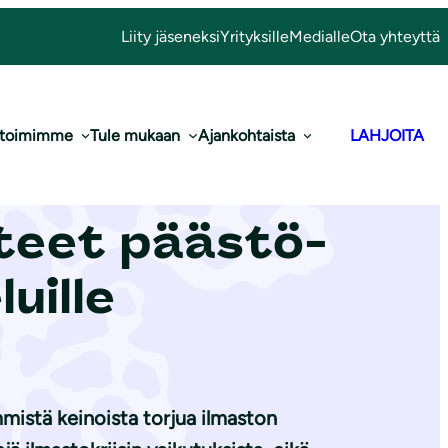
Liity jäseneksi
Yrityksille
Medialle
Ota yhteyttä
 toimimme
Tule mukaan
Ajankohtaista
LAHJOITA
lakiin on
tteet pääs­tö­
luille
mmistä keinoista torjua ilmaston