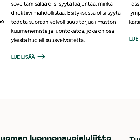
soveltamisalaa olisi syytä laajentaa, minkä
foss
direktiivi mahdollistaa. Esityksessä olisi syytä
ympä
no
todeta suoraan velvollisuus torjua ilmaston
kars
kuumenemista ja luontokatoa, joka on osa
LUE 
yleistä huolellisuusvelvoitetta.
LUE LISÄÄ
uomen luonnonsuojeluliitto
Tu