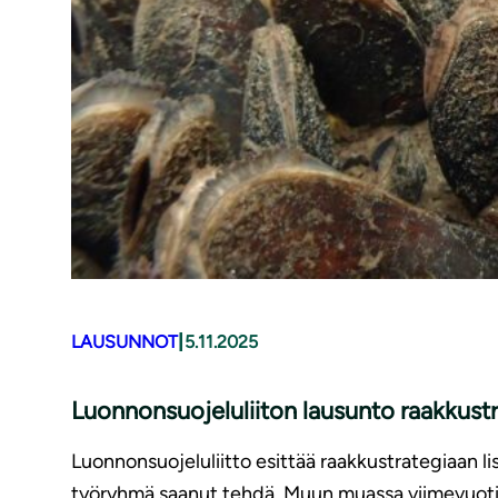
|
LAUSUNNOT
5.11.2025
Luonnonsuojeluliiton lausunto raakkust
Luonnonsuojeluliitto esittää raakkustrategiaan li
työryhmä saanut tehdä. Muun muassa viimevuoti