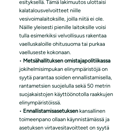
esityksellä. Tämä lakimuutos ulottaisi
kalatalousvelvoitteet niille
vesivoimalaitoksille, joilla niitä ei ole.
Näille yleisesti pienille laitoksille voisi
tulla esimerkiksi velvollisuus rakentaa
vaelluskaloille ohitusuoma tai purkaa
vaelluseste kokonaan.
•
Metsähallituksen omistajapolitiikassa
jokihelmisimpukan elinympäristöjä on
syytä parantaa soiden ennallistamisella,
rantametsien suojelulla sekä 50 metrin
suojakaistojen käyttöönotolla raakkujen
elinympäristöissä.
•
Ennallistamisasetuksen
kansallinen
toimeenpano ollaan käynnistämässä ja
asetuksen virtavesitavoitteet on syytä