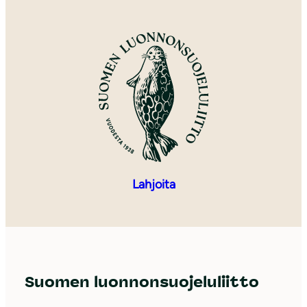
Lahjoita
Suomen luonnonsuojeluliitto