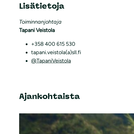
Lisätietoja
Toiminnanjohtaja
Tapani Veistola
+358 400 615 530
tapani.veistola(a)sll.fi
@TapaniVeistola
Ajankohtaista