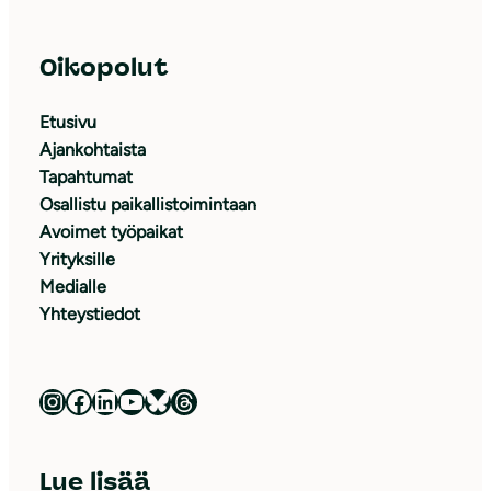
Oikopolut
Etusivu
Ajankohtaista
Tapahtumat
Osallistu paikallistoimintaan
Avoimet työpaikat
Yrityksille
Medialle
Yhteystiedot
Luonnonsuojeluliitto Instagramissa
Luonnonsuojeluliitto Facebookissa
Luonnonsuojeluliitto LinkedInissä
Luonnonsuojeluliiton YouTube-kanava
Luonnonsuojeluliitto Blueskyssa
Luonnonsuojeluliitto Threadsissa
Lue lisää