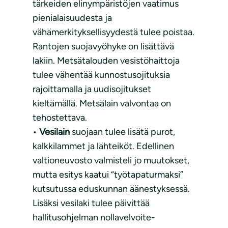
tärkeiden elinympäristöjen vaatimus
pienialaisuudesta ja
vähämerkityksellisyydestä tulee poistaa.
Rantojen suojavyöhyke on lisättävä
lakiin. Metsätalouden vesistöhaittoja
tulee vähentää kunnostusojituksia
rajoittamalla ja uudisojitukset
kieltämällä. Metsälain valvontaa on
tehostettava.
•
Vesilain
suojaan tulee lisätä purot,
kalkkilammet ja lähteiköt. Edellinen
valtioneuvosto valmisteli jo muutokset,
mutta esitys kaatui “työtapaturmaksi”
kutsutussa eduskunnan äänestyksessä.
Lisäksi vesilaki tulee päivittää
hallitusohjelman nollavelvoite-