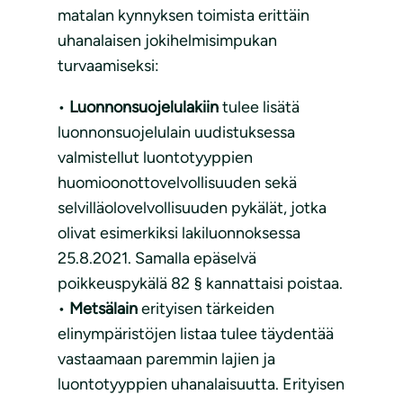
matalan kynnyksen toimista erittäin
uhanalaisen jokihelmisimpukan
turvaamiseksi:
•
Luonnonsuojelulakiin
tulee lisätä
luonnonsuojelulain uudistuksessa
valmistellut luontotyyppien
huomioonottovelvollisuuden sekä
selvilläolovelvollisuuden pykälät, jotka
olivat esimerkiksi lakiluonnoksessa
25.8.2021. Samalla epäselvä
poikkeuspykälä 82 § kannattaisi poistaa.
•
Metsälain
erityisen tärkeiden
elinympäristöjen listaa tulee täydentää
vastaamaan paremmin lajien ja
luontotyyppien uhanalaisuutta. Erityisen