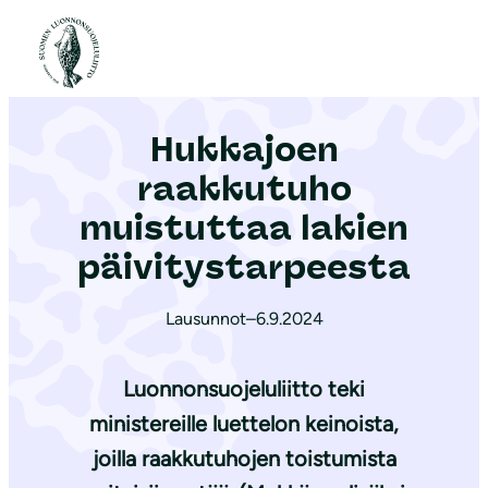
S
i
Etusivu
|
Ajankohtaista
|
Hukkajoen raakkutuho muistuttaa lakien päi­vi­tys­tar­pees­ta
i
r
Hukkajoen
r
y
raakkutuho
s
muistuttaa lakien
i
päi­vi­tys­tar­pees­ta
s
ä
Lausunnot
–
6.9.2024
l
t
Luonnonsuojeluliitto teki
ö
ö
ministereille luettelon keinoista,
n
joilla raakkutuhojen toistumista