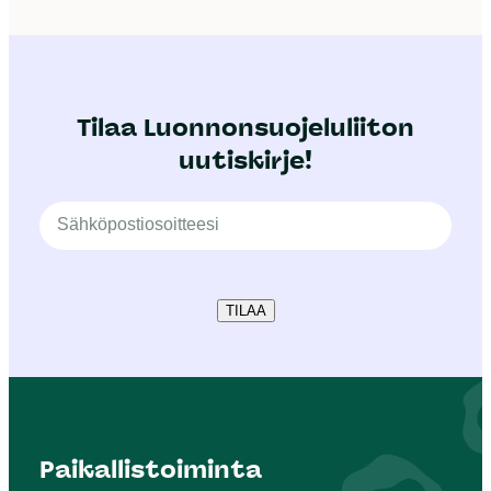
Tilaa Luonnonsuojeluliiton
uutiskirje!
TILAA
Paikallistoiminta