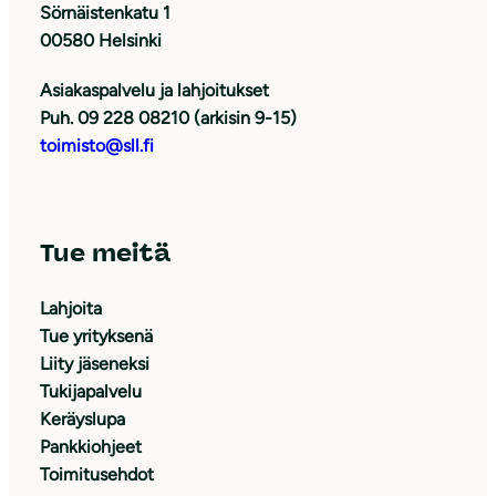
Sörnäistenkatu 1
00580 Helsinki
Asiakaspalvelu ja lahjoitukset
Puh. 09 228 08210 (arkisin 9-15)
toimisto@sll.fi
Tue meitä
Lahjoita
Tue yrityksenä
Liity jäseneksi
Tukijapalvelu
Keräyslupa
Pankkiohjeet
Toimitusehdot