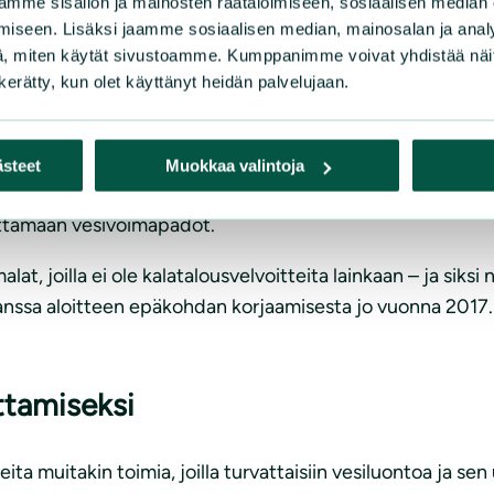
mme sisällön ja mainosten räätälöimiseen, sosiaalisen median
iseen. Lisäksi jaamme sosiaalisen median, mainosalan ja analy
, miten käytät sivustoamme. Kumppanimme voivat yhdistää näitä t
emijoen, Luttojoen ja Oulujoen alueet ovat Suomen raakk
n kerätty, kun olet käyttänyt heidän palvelujaan.
vät vesivoimarakentamisen haitoista – ja samalla kärsii m
ästeet
Muokkaa valintoja
 vesivoimaloiden lupia päivitettäisiin, jotta erittäin uhanal
hittamaan vesivoimapadot.
at, joilla ei ole kalatalousvelvoitteita lainkaan – ja siksi 
sa aloitteen epäkohdan korjaamisesta jo vuonna 2017. N
ttamiseksi
ita muitakin toimia, joilla turvattaisiin vesiluontoa ja sen 