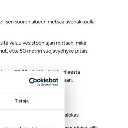
sellisen suuren alueen metsää avohakkuulla
sitä valuu vesistöön ajan mittaan, mikä
nut, että 50 metrin suojavyöhyke pitäisi
urin osa 3000 välittömästi kuolleesta
ä joen yhä uudestaan ja uudestaan.
Tietoja
siksi yliajo oli erityisen kohtalokas.
ämä isäntäkalat eivät kuitenkaan pääse, sillä