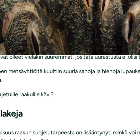
on raakku nousi hetkessä koko kansan tietoisuuteen. M
rikkomusta uhanalaista lajia vastaan ollut nähty vuosiin, 
elurikos. Esitutkinta on vielä kesken.
sähallituksen Luontopalveluiden työntekijät siirsivät käs
ivat olleet vieläkin suuremmat, jos tätä uurastusta ei olisi
n metsäyhtiöltä kuultiin suuria sanoja ja hienoja lupauksi
a.
etuille raakuille kävi?
lakeja
toisuus raakun suojelutarpeesta on lisääntynyt, minkä vo