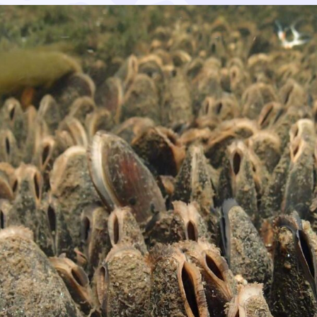
li satoja kertoja, vähintään 3000 erittäin uhanalaista raa
kutti koko populaation lisääntymiskykyyn – sekä myös raak