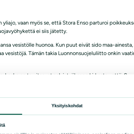
n yliajo, vaan myös se, että Stora Enso parturoi poikkeuk
ojavyöhykettä ei siis jätetty.
hansa vesistölle huonoa. Kun puut eivät sido maa-ainesta, 
a vesistöjä. Tämän takia Luonnonsuojeluliitto onkin vaati
sia, koska ne tarvitsevat selviytyäkseen kirkasta vettä. Su
at lietteeseen, joka lähti liikkeelle metsäkoneen ylitetty
oja
Yksityiskohdat
li 100 000 raakkua, mutta kanta ei lisäänny riittävästi – 
itä
ntäkaloista, lohesta ja taimenesta. Moniin raakkujokiin n