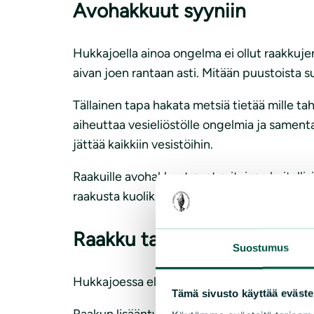
Avohakkuut syyniin
Hukkajoella ainoa ongelma ei ollut raakkuje
aivan joen rantaan asti. Mitään puustoista su
Tällainen tapa hakata metsiä tietää mille ta
aiheuttaa vesieliöstölle ongelmia ja samenta
jättää kaikkiin vesistöihin.
Raakuille avohakkuut ovat erityisen haitalli
raakusta kuolikin siihen, että ne hautautuiv
Raakku tarvitsee vaelluskal
Suostumus
Hukkajoessa eli ennen viime vuoden elokuuta y
Tämä sivusto käyttää eväste
Raakun lisääntyminen on riippuvainen sen isä