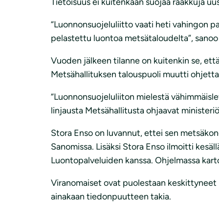
Tietoisuus ei kuitenkaan suojaa raakkuja uus
“Luonnonsuojeluliitto vaati heti vahingon pa
pelastettu luontoa metsätaloudelta”, sanoo
Vuoden jälkeen tilanne on kuitenkin se, että 
Metsähallituksen talouspuoli muutti ohjetta
“Luonnonsuojeluliiton mielestä vähimmäisleve
linjausta Metsähallitusta ohjaavat ministeriö
Stora Enso on luvannut, ettei sen metsäkonei
Sanomissa. Lisäksi Stora Enso ilmoitti kesä
Luontopalveluiden kanssa. Ohjelmassa kartoi
Viranomaiset ovat puolestaan keskittyneet p
ainakaan tiedonpuutteen takia.