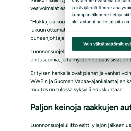
Käytämme evästeitä tarjoama
vesivoimalat estävät niiden nousun.
ja kävijämäärämme analysoim
kumppaneillemme tietoja siitä
”Hukkajoki kuuluu Iijoen vesistöön. Sen, K
olet antanut heille tai joita o
lukuun ottamatta kaikkien vaelluskalat kärsi
puheenjohtaja
Hanna Halmeenpää
.
Vain välttämättömät ev
Luonnonsuojeluliitto on pitkään vaatinut, että
ohitusuomia, joita myöten ne pääsisivät o
Erityisen hankalia ovat pienet ja vanhat voimal
WWF:n ja Suomen Vapaa-ajankalastajien kans
muutos on tulossa syksyllä eduskuntaan.
Paljon keinoja raakkujen au
Luonnonsuojeluliitto esitti yliajon jälkeen use