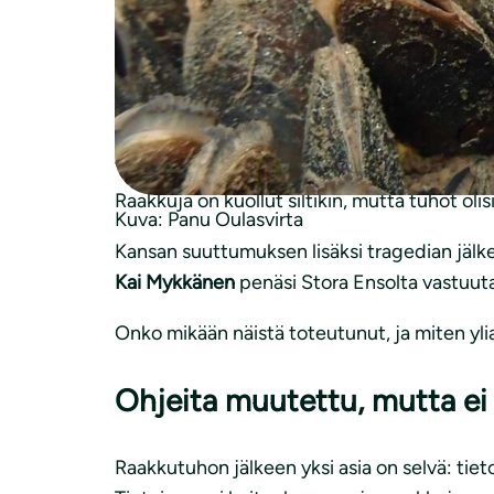
lisääntymispaikkoihin.
Tapauksen myötä monelle aiemmin tuntemat
aiheutti laajaa suuttumusta, eikä vastaavaa 
rikostutkinta nimikkeellä törkeä luonnonsuoj
Vieläkin isommat tuhot vältettiin, koska Met
Raakkuja on kuollut siltikin, mutta tuhot olis
Kuva: Panu Oulasvirta
Kansan suuttumuksen lisäksi tragedian jälkee
Kai Mykkänen
penäsi Stora Ensolta vastuut
Onko mikään näistä toteutunut, ja miten yliaj
Ohjeita muutettu, mutta ei 
Raakkutuhon jälkeen yksi asia on selvä: tie