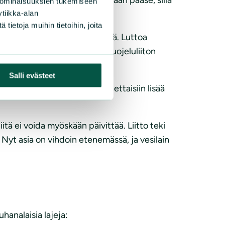
 ominaisuuksien tukemiseen
tiikka-alan
ietoja muihin tietoihin, joita
ukannan kannalta keskeisimpiä. Luttoa
yös raakku”, kertoo Luonnonsuojeluliiton
Salli evästeet
aisille vaelluskaloille rakennettaisiin lisää
niitä ei voida myöskään päivittää. Liitto teki
yt asia on vihdoin etenemässä, ja vesilain
uhanalaisia lajeja: