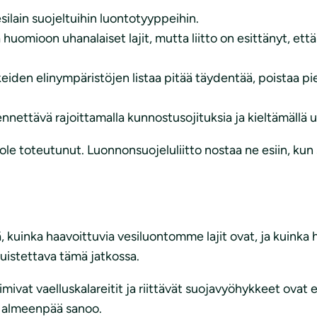
esilain suojeltuihin luontotyyppeihin.
huomioon uhanalaiset lajit, mutta liitto on esittänyt, ett
keiden elinympäristöjen listaa pitää täydentää, poistaa pi
nettävä rajoittamalla kunnostusojituksia ja kieltämällä u
i ole toteutunut. Luonnonsuojeluliitto nostaa ne esiin, ku
tä, kuinka haavoittuvia vesiluontomme lajit ovat, ja kuink
uistettava tämä jatkossa.
vat vaelluskalareitit ja riittävät suojavyöhykkeet ovat e
a Halmeenpää sanoo.