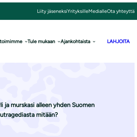
Liity jäseneksi
Yrityksille
Medialle
Ota yhteyttä
 toimimme
Tule mukaan
Ajankohtaista
LAHJOITA
onko mikään
li ja murskasi alleen yhden Suomen
kutragediasta mitään?