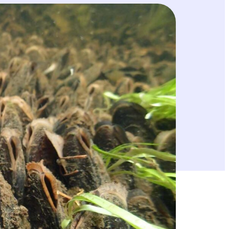
kkua kuoli välittömästi. Osa murskaantui,
un isäntäkalan, taimenen,