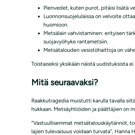
Pienvedet, kuten purot, pitäisi lisätä v
Luonnonsuojelulaissa on velvoite ottaa 
huomioon.
Metsälain vahvistaminen: erityisen tär
suojavyöhyke rantametsiin.
Metsätalouden vesistöhaittoja on vähen
Toistaiseksi yksikään näistä uudistuksista e
Mitä seuraavaksi?
Raakkutragedia muistutti karulla tavalla sii
hukkaan. Metsäyhtiöiden ja päättäjien on m
“Vastuullisemmat metsätalouskäytännöt, toimi
lajien tulevaisuus voidaan turvata”, Hann