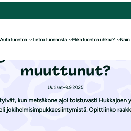
si – onko mikään muuttunut?
Auta luontoa
Tietoa luonnosta
Mikä luontoa uhkaa?
Näin
ediasta vuosi – 
muuttunut?
Uutiset
–
9.9.2025
tyivät, kun metsäkone ajoi toistuvasti Hukkajoen y
eli jokihelmisimpukkaesiintymistä. Opittiinko raak