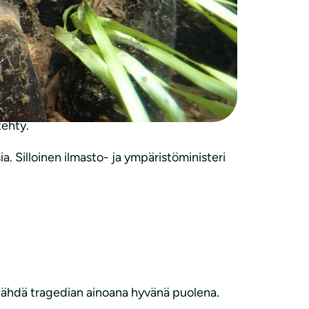
etsäteollisuuden välinpitämättömyys
jos koskaan. Tapauksesta onkin käynnissä
ivoimin yli 5000 raakkua virrassa ylemmäs.
 tehty.
a. Silloinen ilmasto- ja ympäristöministeri
i nähdä tragedian ainoana hyvänä puolena.