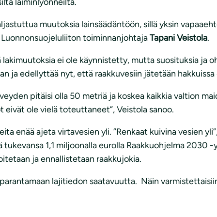
ilta laiminlyönneiltä.
ljastuttua muutoksia lainsäädäntöön, sillä yksin vapaaehto
 Luonnonsuojeluliiton toiminnanjohtaja
Tapani Veistola
.
lakimuutoksia ei ole käynnistetty, mutta suosituksia ja oh
an ja edellyttää nyt, että raakkuvesiin jätetään hakkuiss
yden pitäisi olla 50 metriä ja koskea kaikkia valtion maid
t eivät ole vielä toteuttaneet”, Veistola sanoo.
ta enää ajeta virtavesien yli. ”Renkaat kuivina vesien yli
llä tukevansa 1,1 miljoonalla eurolla Raakkuohjelma 2030 
tetaan ja ennallistetaan raakkujokia.
arantamaan lajitiedon saatavuutta. Näin varmistettaisiin,