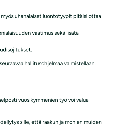
ä myös uhanalaiset luontotyypit pitäisi ottaa
enialaisuuden vaatimus sekä lisätä
udisojitukset.
n seuraavaa hallitusohjelmaa valmistellaan.
a helposti vuosikymmenien työ voi valua
dellytys sille, että raakun ja monien muiden