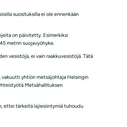
isilla suosituksilla ei ole ennenkään
jeita on päivitetty. Esimerkiksi
a 45 metrin suojavyöhyke.
en vesistöjä, ei vain raakkuvesistöjä. Tätä
”, vakuutti yhtiön metsäjohtaja Helsingin
-yhteistyötä Metsähallituksen
 ettei tärkeitä lajiesiintymiä tuhoudu