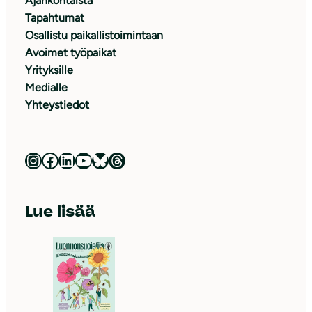
Ajankohtaista
Tapahtumat
Osallistu paikallistoimintaan
Avoimet työpaikat
Yrityksille
Medialle
Yhteystiedot
Luonnonsuojeluliitto Instagramissa
Luonnonsuojeluliitto Facebookissa
Luonnonsuojeluliitto LinkedInissä
Luonnonsuojeluliiton YouTube-kanava
Luonnonsuojeluliitto Blueskyssa
Luonnonsuojeluliitto Threadsissa
Lue lisää