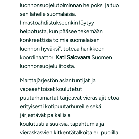
luonnonsuojelutoiminnan helpoksi ja tuo
sen lähelle suomalaisia.
Ilmastoahdistukseenkin löytyy
helpotusta, kun pääsee tekemään
konkreettisia toimia suomalaisen
luonnon hyväksi”, toteaa hankkeen
koordinaattori
Kati Salovaara
Suomen
luonnonsuojeluliitosta.
Marttajärjestön asiantuntijat ja
vapaaehtoiset koulutetut
puutarhamartat tarjoavat vieraslajitietoa
erityisesti kotipuutarhureille sekä
järjestävät paikallisia
koulutustilaisuuksia, tapahtumia ja
vieraskasvien kitkentätalkoita eri puolilla