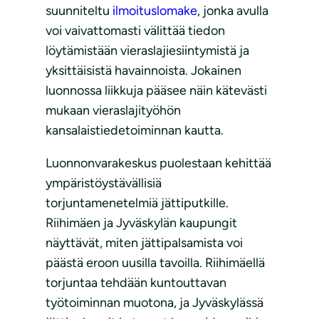
suunniteltu
ilmoituslomake
, jonka avulla
voi vaivattomasti välittää tiedon
löytämistään vieraslajiesiintymistä ja
yksittäisistä havainnoista. Jokainen
luonnossa liikkuja pääsee näin kätevästi
mukaan vieraslajityöhön
kansalaistiedetoiminnan kautta.
Luonnonvarakeskus puolestaan kehittää
ympäristöystävällisiä
torjuntamenetelmiä jättiputkille.
Riihimäen ja Jyväskylän kaupungit
näyttävät, miten jättipalsamista voi
päästä eroon uusilla tavoilla. Riihimäellä
torjuntaa tehdään kuntouttavan
työtoiminnan muotona, ja Jyväskylässä