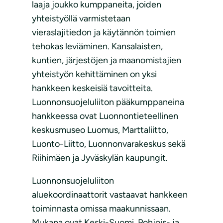
laaja joukko kumppaneita, joiden
yhteistyöllä varmistetaan
vieraslajitiedon ja käytännön toimien
tehokas leviäminen. Kansalaisten,
kuntien, järjestöjen ja maanomistajien
yhteistyön kehittäminen on yksi
hankkeen keskeisiä tavoitteita.
Luonnonsuojeluliiton pääkumppaneina
hankkeessa ovat Luonnontieteellinen
keskusmuseo Luomus, Marttaliitto,
Luonto-Liitto, Luonnonvarakeskus sekä
Riihimäen ja Jyväskylän kaupungit.
Luonnonsuojeluliiton
aluekoordinaattorit vastaavat hankkeen
toiminnasta omissa maakunnissaan.
Mukana ovat Keski-Suomi, Pohjois- ja