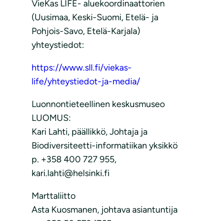
VieKas LIFE- aluekoordinaattorien
(Uusimaa, Keski-Suomi, Etelä- ja
Pohjois-Savo, Etelä-Karjala)
yhteystiedot:
https://www.sll.fi/viekas-
life/yhteystiedot-ja-media/
Luonnontieteellinen keskusmuseo
LUOMUS:
Kari Lahti, päällikkö, Johtaja ja
Biodiversiteetti-informatiikan yksikkö
p. +358 400 727 955,
kari.lahti@helsinki.fi
Marttaliitto
Asta Kuosmanen, johtava asiantuntija