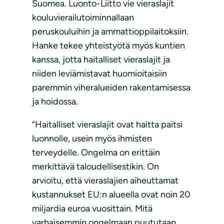
Suomea. Luonto-Liitto vie vieraslajit
kouluvierailutoiminnallaan
peruskouluihin ja ammattioppilaitoksiin.
Hanke tekee yhteistyötä myös kuntien
kanssa, jotta haitalliset vieraslajit ja
niiden leviämistavat huomioitaisiin
paremmin viheralueiden rakentamisessa
ja hoidossa.
“Haitalliset vieraslajit ovat haitta paitsi
luonnolle, usein myös ihmisten
terveydelle. Ongelma on erittäin
merkittävä taloudellisestikin. On
arvioitu, että vieraslajien aiheuttamat
kustannukset EU:n alueella ovat noin 20
miljardia euroa vuosittain. Mitä
varhaisemmin ongelmaan puututaan,