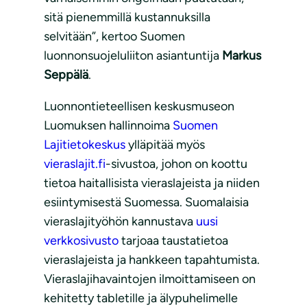
sitä pienemmillä kustannuksilla
selvitään”, kertoo Suomen
luonnonsuojeluliiton asiantuntija
Markus
Seppälä
.
Luonnontieteellisen keskusmuseon
Luomuksen hallinnoima
Suomen
Lajitietokeskus
ylläpitää myös
vieraslajit.fi
-sivustoa, johon on koottu
tietoa haitallisista vieraslajeista ja niiden
esiintymisestä Suomessa. Suomalaisia
vieraslajityöhön kannustava
uusi
verkkosivusto
tarjoaa taustatietoa
vieraslajeista ja hankkeen tapahtumista.
Vieraslajihavaintojen ilmoittamiseen on
kehitetty tabletille ja älypuhelimelle