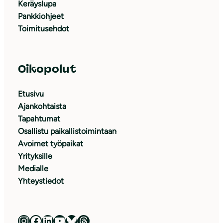
Keräyslupa
Pankkiohjeet
Toimitusehdot
Oikopolut
Etusivu
Ajankohtaista
Tapahtumat
Osallistu paikallistoimintaan
Avoimet työpaikat
Yrityksille
Medialle
Yhteystiedot
Luonnonsuojeluliitto Instagramissa
Luonnonsuojeluliitto Facebookissa
Luonnonsuojeluliitto LinkedInissä
Luonnonsuojeluliiton YouTube-kanava
Luonnonsuojeluliitto Blueskyssa
Luonnonsuojeluliitto Threadsissa