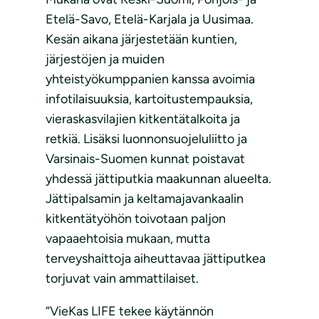
Etelä-Savo, Etelä-Karjala ja Uusimaa.
Kesän aikana järjestetään kuntien,
järjestöjen ja muiden
yhteistyökumppanien kanssa avoimia
infotilaisuuksia, kartoitustempauksia,
vieraskasvilajien kitkentätalkoita ja
retkiä. Lisäksi luonnonsuojeluliitto ja
Varsinais-Suomen kunnat poistavat
yhdessä jättiputkia maakunnan alueelta.
Jättipalsamin ja keltamajavankaalin
kitkentätyöhön toivotaan paljon
vapaaehtoisia mukaan, mutta
terveyshaittoja aiheuttavaa jättiputkea
torjuvat vain ammattilaiset.
“VieKas LIFE tekee käytännön