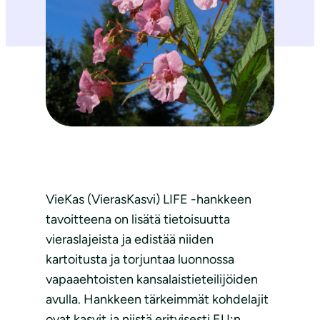
VieKas (VierasKasvi) LIFE -hankkeen
tavoitteena on lisätä tietoisuutta
vieraslajeista ja edistää niiden
kartoitusta ja torjuntaa luonnossa
vapaaehtoisten kansalaistieteilijöiden
avulla. Hankkeen tärkeimmät kohdelajit
ovat kasvit ja niistä erityisesti EU:n