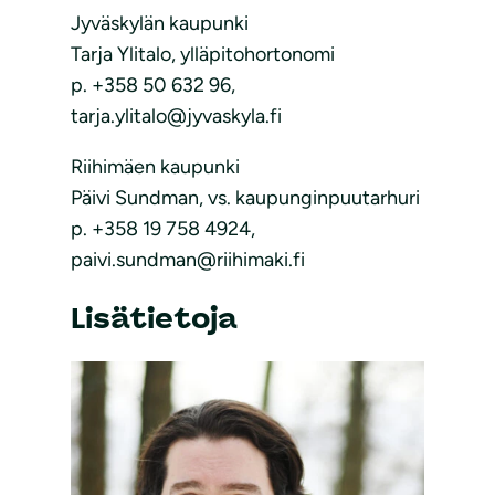
Jyväskylän kaupunki
Tarja Ylitalo, ylläpitohortonomi
p. +358 50 632 96,
tarja.ylitalo@jyvaskyla.fi
Riihimäen kaupunki
Päivi Sundman, vs. kaupunginpuutarhuri
p. +358 19 758 4924,
paivi.sundman@riihimaki.fi
Lisätietoja