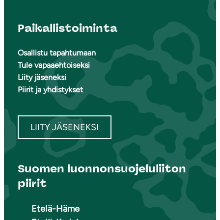
Paikallistoiminta
Osallistu tapahtumaan
Tule vapaaehtoiseksi
Liity jäseneksi
Piirit ja yhdistykset
LIITY JÄSENEKSI
Suomen luonnonsuojeluliiton
piirit
Etelä-Häme