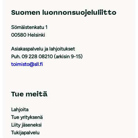
Suomen luonnonsuojeluliitto
Sörnäistenkatu 1
00580 Helsinki
Asiakaspalvelu ja lahjoitukset
Puh. 09 228 08210 (arkisin 9-15)
toimisto@sll.fi
Tue meitä
Lahjoita
Tue yrityksenä
Liity jäseneksi
Tukijapalvelu