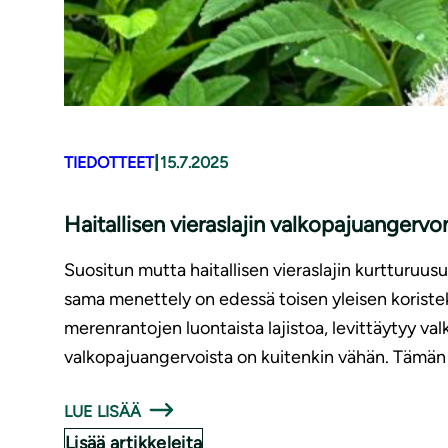
|
TIEDOTTEET
15.7.2025
Haitallisen vieraslajin valkopajuangervo
Suositun mutta haitallisen vieraslajin kurtturuu
sama menettely on edessä toisen yleisen koristek
merenrantojen luontaista lajistoa, levittäytyy va
valkopajuangervoista on kuitenkin vähän. Tämän 
LUE LISÄÄ
Lisää artikkeleita