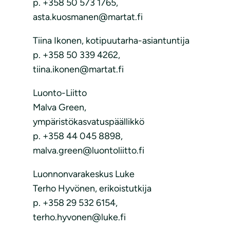
p. +358 50 573 1765,
asta.kuosmanen@martat.fi
Tiina Ikonen, kotipuutarha-asiantuntija
p. +358 50 339 4262,
tiina.ikonen@martat.fi
Luonto-Liitto
Malva Green,
ympäristökasvatuspäällikkö
p. +358 44 045 8898,
malva.green@luontoliitto.fi
Luonnonvarakeskus Luke
Terho Hyvönen, erikoistutkija
p. +358 29 532 6154,
terho.hyvonen@luke.fi