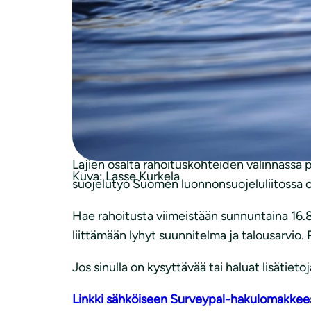
Suomen luonnonsuojeluliiton Saimaannorppa-
testamentin osoittaman tarkoituksen mukai
Haun kohde on Saimaan järvilohen, sai
Myönnettävän rahoituksen käyttöaika
Jaossa on yhteensä 20 000 euroa.
Rahoituksen toivotaan kohdistuvan erity
toimijat.
Lajien osalta rahoituskohteiden valinnassa
Kuva: Lasse Kurkela
suojelutyö Suomen luonnonsuojeluliitossa o
Hae rahoitusta viimeistään sunnuntaina 16.
liittämään lyhyt suunnitelma ja talousarvio
Jos sinulla on kysyttävää tai haluat lisätietoj
Linkki sähköiseen Surveypal-hakulomakke