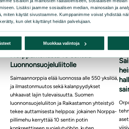
mme sisällön ja mainosten räätälöimiseen, sosiaalisen median
tti
iseen. Lisäksi jaamme sosiaalisen median, mainosalan ja analy
esta
, miten käytät sivustoamme. Kumppanimme voivat yhdistää näitä t
|
UUTISET
2.7.2026
n kerätty, kun olet käyttänyt heidän palvelujaan.
na
Saimaannorpan suojelutyötä voi
TIE
ästeet
Muokkaa valintoja
tukea maistuvasti – jokaisesta
Norppamehusta 10 senttiä
Sai
Luonnonsuojeluliitolle
hei
Saimaannorppia elää luonnossa alle 550 yksilöä,
hal
ja ilmastonmuutos sekä kalanpyydykset
sai
uhkaavat lajin tulevaisuutta. Suomen
Orpo
luonnonsuojeluliiton ja Raikastamon yhteistyö
tehn
tekee auttamisesta helppoa: jokainen Norppa-
aset
pillimehu kerryttää 10 sentin potin
viis
konkreettiseen suojelutyöhön, kuten