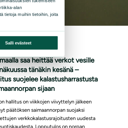
 ominaisuuksien tukemiseen
tiikka-alan
ietoja muihin tietoihin, joita
|
DOTTEET
13.5.2026
Salli evästeet
maalla saa heittää verkot vesille
näkuussa tänäkin kesänä –
litus suojelee kalastusharrastusta
maannorpan sijaan
n hallitus on viikkojen viivyttelyn jälkeen
yt päätöksen saimaannorpan suojaksi
ettujen verkkokalastusrajoitusten uudesta
ivuotiskaudesta. Lopputulos on norpan