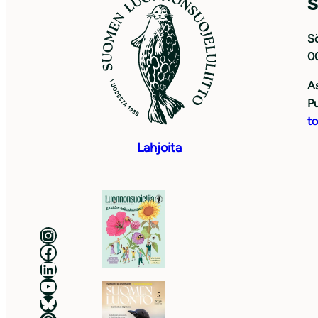
S
Sö
0
As
Pu
to
Lahjoita
Luonnonsuojeluliitto Instagramissa
Luonnonsuojeluliitto Facebookissa
Luonnonsuojeluliitto LinkedInissä
Luonnonsuojeluliiton YouTube-kanava
Luonnonsuojeluliitto Blueskyssa