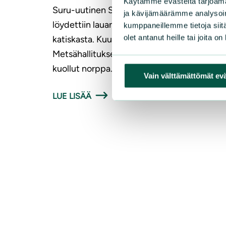
Käytämme evästeitä tarjoama
Suru-uutinen Saimaalta. Saimaannorpan kuu
ja kävijämäärämme analysoim
löydettiin lauantaina kuolleena löysänieluis
kumppaneillemme tietoja siitä
olet antanut heille tai joita o
katiskasta. Kuutti on jo yhdeksäs tänä vuon
Metsähallituksen tietoon tullut pyydyksiin
kuollut norppa.
Vain välttämättömät ev
LUE LISÄÄ