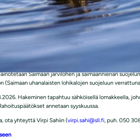
rahastosta on nyt haettavissa rahaa näiden lajien suoj
sesti.
maannieriän ja/tai saimaannorpan suojelu.
 on vuodet 2026-2027.
isesti järjestötoimijoiden resurssien vahvistamiseen, ml.
 painotetaan Saimaan järvilohen ja saimaannieriän suojel
n (Saimaan uhanalaisten lohikalojen suojeluun verrattuna
8.2026. Hakeminen tapahtuu sähköisellä lomakkeella, joh
. Rahoituspäätökset annetaan syyskuussa.
a, ota yhteyttä Virpi Sahiin (
virpi.sahi@sll.fi
, puh. 050 30
eseen