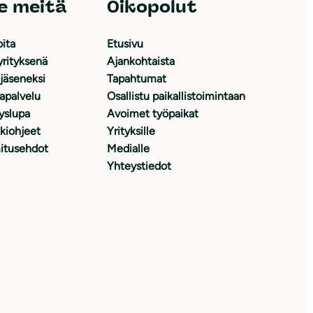
e meitä
Oikopolut
oita
Etusivu
yrityksenä
Ajankohtaista
 jäseneksi
Tapahtumat
japalvelu
Osallistu paikallistoimintaan
yslupa
Avoimet työpaikat
kiohjeet
Yrityksille
itusehdot
Medialle
Yhteystiedot