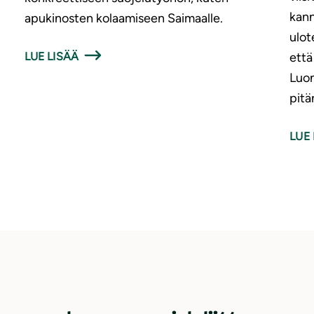
kann
apukinosten kolaamiseen Saimaalle.
ulot
LUE LISÄÄ
että
Luon
pitä
LUE 