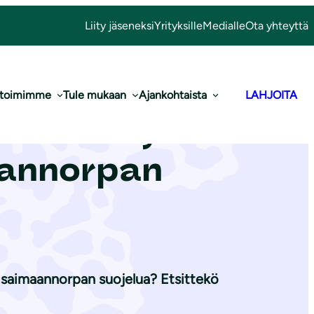
Liity jäseneksi
Yrityksille
Medialle
Ota yhteyttä
 toimimme
Tule mukaan
Ajankohtaista
LAHJOITA
rvilohen,
aannorpan
i saimaannorpan suojelua? Etsittekö