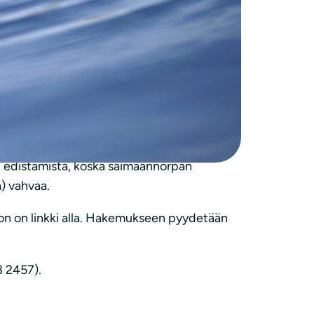
elun edistämiseen, Pentti Ahokaisen
 Luonnonsuojeluliiton piirien ja yhdistysten
un edistämistä, koska saimaannorpan
) vahvaa.
on on linkki alla. Hakemukseen pyydetään
8 2457).