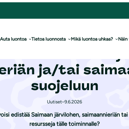
imaanieriän ja/tai saimaannorpan suojeluun
Auta luontoa
Tietoa luonnosta
Mikä luontoa uhkaa?
Näin
itusta Saimaan jä
eriän ja/tai saim
suojeluun
Uutiset
–
9.6.2026
voisi edistää Saimaan järvilohen, saimaannieriän ta
resursseja tälle toiminnalle?