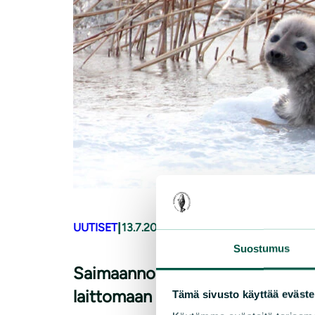
|
UUTISET
13.7.2026
Suostumus
Saimaannorpan kuutti hukkui
laittomaan katiskaan
Tämä sivusto käyttää eväste