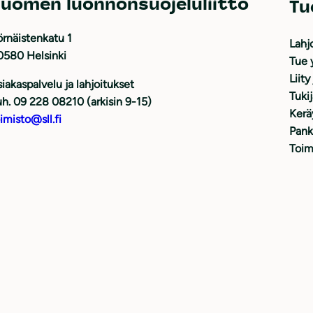
uomen luonnonsuojeluliitto
Tu
rnäistenkatu 1
Lahj
0580 Helsinki
Tue 
Liity
iakaspalvelu ja lahjoitukset
Tuki
h. 09 228 08210 (arkisin 9-15)
Kerä
imisto@sll.fi
Pank
Toim