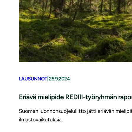
|
LAUSUNNOT
25.9.2024
Eriävä mielipide REDIII-työryhmän rapor
Suomen luonnonsuojeluliitto jätti eriävän mielipi
ilmastovaikutuksia.