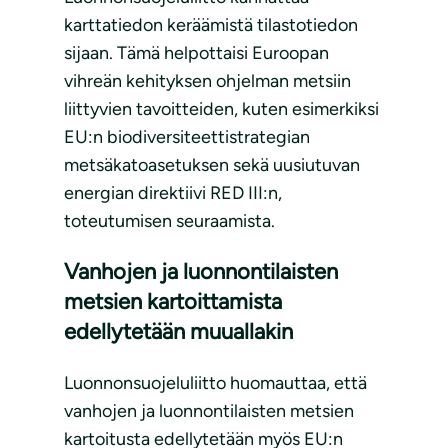
karttatiedon keräämistä tilastotiedon
sijaan. Tämä helpottaisi Euroopan
vihreän kehityksen ohjelman metsiin
liittyvien tavoitteiden, kuten esimerkiksi
EU:n biodiversiteettistrategian
metsäkatoasetuksen sekä uusiutuvan
energian direktiivi RED III:n,
toteutumisen seuraamista.
Vanhojen ja luonnontilaisten
metsien kartoittamista
edellytetään muuallakin
Luonnonsuojeluliitto huomauttaa, että
vanhojen ja luonnontilaisten metsien
kartoitusta edellytetään myös EU:n