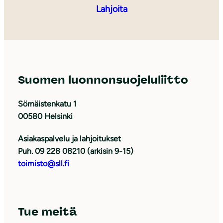
Lahjoita
Suomen luonnonsuojeluliitto
Sörnäistenkatu 1
00580 Helsinki
Asiakaspalvelu ja lahjoitukset
Puh. 09 228 08210 (arkisin 9-15)
toimisto@sll.fi
Tue meitä