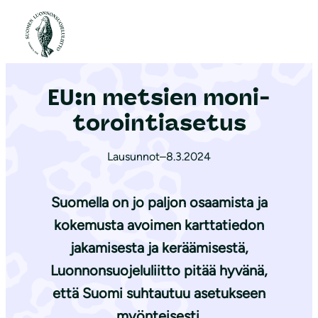
S
i
Etusivu
|
Ajankohtaista
|
EU:n metsien mo­ni­to­roin­tia­se­tus
i
r
EU:n metsien mo­ni­
r
y
to­roin­tia­se­tus
s
i
Lausunnot
–
8.3.2024
s
ä
Suomella on jo paljon osaamista ja
l
kokemusta avoimen karttatiedon
t
jakamisesta ja keräämisestä,
ö
Luonnonsuojeluliitto pitää hyvänä,
ö
että Suomi suhtautuu asetukseen
n
myönteisesti.