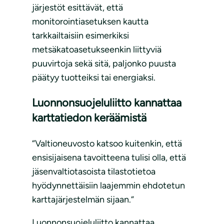
järjestöt esittävät, että
monitorointiasetuksen kautta
tarkkailtaisiin esimerkiksi
metsäkatoasetukseenkin liittyviä
puuvirtoja sekä sitä, paljonko puusta
päätyy tuotteiksi tai energiaksi.
Luonnonsuojeluliitto kannattaa
karttatiedon keräämistä
“Valtioneuvosto katsoo kuitenkin, että
ensisijaisena tavoitteena tulisi olla, että
jäsenvaltiotasoista tilastotietoa
hyödynnettäisiin laajemmin ehdotetun
karttajärjestelmän sijaan.“
Luonnonsuojeluliitto kannattaa