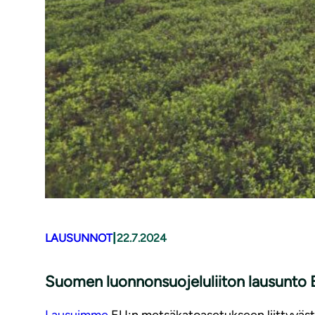
|
LAUSUNNOT
22.7.2024
Suomen luon­non­suo­je­lu­lii­ton lausunto E