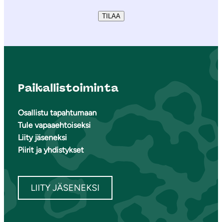
TILAA
Paikallistoiminta
Osallistu tapahtumaan
Tule vapaaehtoiseksi
Liity jäseneksi
Piirit ja yhdistykset
LIITY JÄSENEKSI