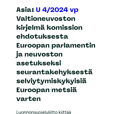
Asia:
U 4/2024 vp
Valtioneuvoston
kirjelmä komission
ehdotuksesta
Euroopan parlamentin
ja neuvoston
asetukseksi
seurantakehyksestä
selviytymiskykyisiä
Euroopan metsiä
varten
Luonnonsuojeluliitto kiittää