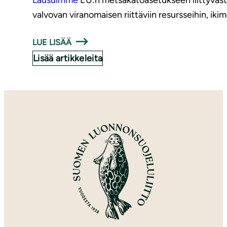
Lausuimme
EU:n metsäkatoasetukseen liittyvästä
valvovan viranomaisen riittäviin resursseihin, i
LUE LISÄÄ
Lisää artikkeleita