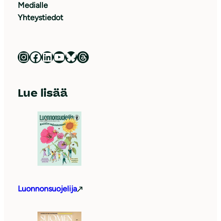
Medialle
Yhteystiedot
Luonnonsuojeluliitto Instagramissa
Luonnonsuojeluliitto Facebookissa
Luonnonsuojeluliitto LinkedInissä
Luonnonsuojeluliiton YouTube-kanava
Luonnonsuojeluliitto Blueskyssa
Luonnonsuojeluliitto Threadsissa
Lue lisää
Luonnonsuojelija