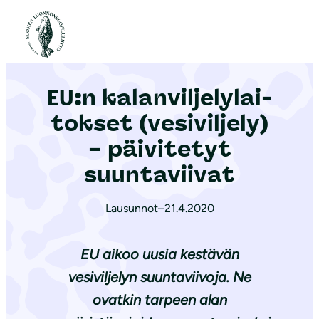
S
i
Etusivu
|
Ajankohtaista
|
EU:n ka­lan­vil­je­ly­lai­tok­set (vesiviljely) – päivitetyt suuntaviivat
i
r
EU:n ka­lan­vil­je­ly­lai­
r
y
tok­set (vesiviljely)
s
– päivitetyt
i
suuntaviivat
s
ä
Lausunnot
–
21.4.2020
l
t
EU aikoo uusia kestävän
ö
ö
vesiviljelyn suuntaviivoja. Ne
n
ovatkin tarpeen alan