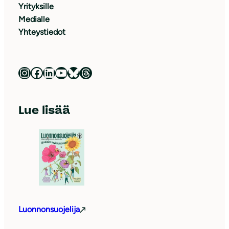
Yrityksille
Medialle
Yhteystiedot
Luonnonsuojeluliitto Instagramissa
Luonnonsuojeluliitto Facebookissa
Luonnonsuojeluliitto LinkedInissä
Luonnonsuojeluliiton YouTube-kanava
Luonnonsuojeluliitto Blueskyssa
Luonnonsuojeluliitto Threadsissa
Lue lisää
Luonnonsuojelija