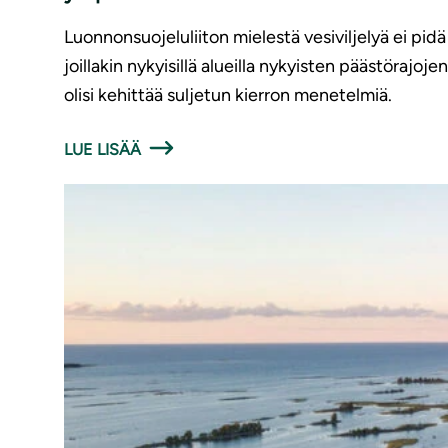
Luonnonsuojeluliiton mielestä vesiviljelyä ei pidä
joillakin nykyisillä alueilla nykyisten päästörajoj
olisi kehittää suljetun kierron menetelmiä.
LUE LISÄÄ