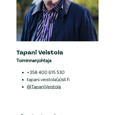
Tapani Veistola
Toiminnanjohtaja
+358 400 615 530
tapani.veistola(a)sll.fi
@TapaniVeistola