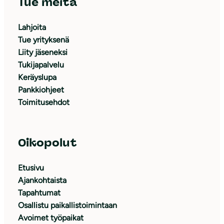
Tue meitä
Lahjoita
Tue yrityksenä
Liity jäseneksi
Tukijapalvelu
Keräyslupa
Pankkiohjeet
Toimitusehdot
Oikopolut
Etusivu
Ajankohtaista
Tapahtumat
Osallistu paikallistoimintaan
Avoimet työpaikat