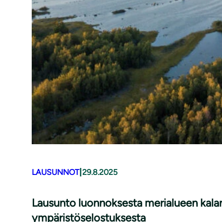
|
LAUSUNNOT
29.8.2025
Lausunto luonnoksesta merialueen kalan
ympäristöselostuksesta