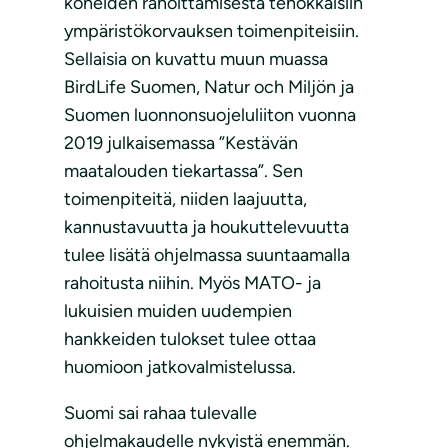
koneiden rahoittamisesta tehokkaisiin
ympäristökorvauksen toimenpiteisiin.
Sellaisia on kuvattu muun muassa
BirdLife Suomen, Natur och Miljön ja
Suomen luonnonsuojeluliiton vuonna
2019 julkaisemassa ”Kestävän
maatalouden tiekartassa”. Sen
toimenpiteitä, niiden laajuutta,
kannustavuutta ja houkuttelevuutta
tulee lisätä ohjelmassa suuntaamalla
rahoitusta niihin. Myös MATO- ja
lukuisien muiden uudempien
hankkeiden tulokset tulee ottaa
huomioon jatkovalmistelussa.
Suomi sai rahaa tulevalle
ohjelmakaudelle nykyistä enemmän.