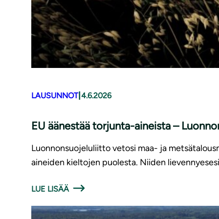
|
LAUSUNNOT
4.6.2026
EU äänestää torjunta-aineista – Luonnons
Luonnonsuojeluliitto vetosi maa- ja metsätalousmi
aineiden kieltojen puolesta. Niiden lievennyese
LUE LISÄÄ