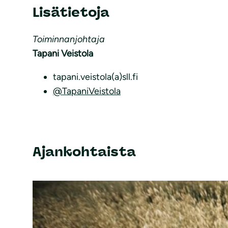
Lisätietoja
Toiminnanjohtaja
Tapani Veistola
tapani.veistola(a)sll.fi
@TapaniVeistola
Ajankohtaista