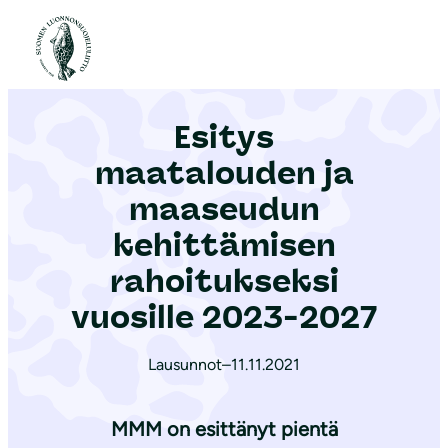
S
i
Etusivu
|
Ajankohtaista
|
Esitys maatalouden ja maaseudun kehittämisen rahoitukseksi vuosille 2023-2027
i
r
Esitys
r
y
maatalouden ja
s
maaseudun
i
kehittämisen
s
ä
rahoitukseksi
l
vuosille 2023-2027
t
ö
Lausunnot
–
11.11.2021
ö
n
MMM on esittänyt pientä