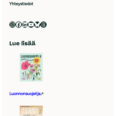
Yhteystiedot
Luonnonsuojeluliitto Instagramissa
Luonnonsuojeluliitto Facebookissa
Luonnonsuojeluliitto LinkedInissä
Luonnonsuojeluliiton YouTube-kanava
Luonnonsuojeluliitto Blueskyssa
Luonnonsuojeluliitto Threadsissa
Lue lisää
Luonnonsuojelija