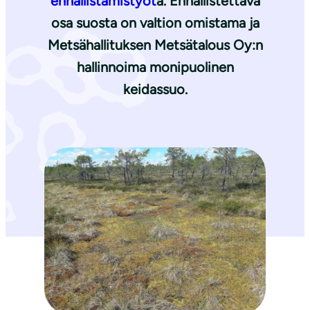
ennallistamistyöt
ä. Ennallistettava
osa suosta on valtion omistama ja
Metsähallituksen Metsätalous Oy:n
hallinnoima monipuolinen
keidassuo.