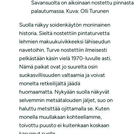
Savansuolta on aikoinaan nostettu pinnasta 
palautumassa. Kuva: Olli Turunen
Suolla näkyy soidenkäytön moninainen
historia. Sieltä nostettiin pintaturvetta
lehmien makuukuivikkeeksi lähiseudun
navetoihin. Turve nostettiin ilmeisesti
pelkästään käsin vielä 1970-luvulle asti.
Nämä paikat ovat jo suurelta osin
suokasvillisuuden valtaamia ja voivat
monelta retkeilijältä jäädä
huomaamatta. Nykyään suolla näkyvät
selvemmin metsätalouden jäljet, suo on
haluttu metsittää ojittamalla se. Kuten
monella muullakaan kohteellamme,
toivottu puusto ei kuitenkaan koskaan
kasvanut suolle.