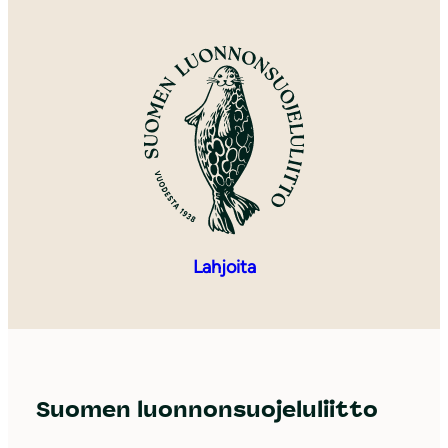
Lahjoita
Suomen luonnonsuojeluliitto