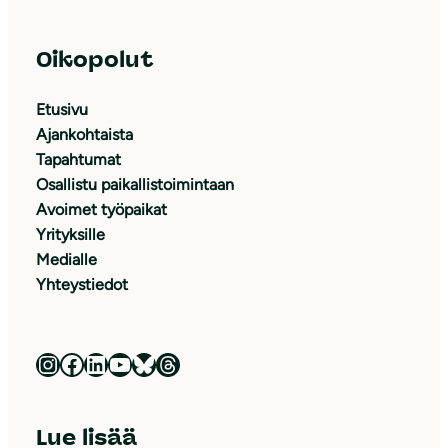
Oikopolut
Etusivu
Ajankohtaista
Tapahtumat
Osallistu paikallistoimintaan
Avoimet työpaikat
Yrityksille
Medialle
Yhteystiedot
Luonnonsuojeluliitto Instagramissa
Luonnonsuojeluliitto Facebookissa
Luonnonsuojeluliitto LinkedInissä
Luonnonsuojeluliiton YouTube-kanava
Luonnonsuojeluliitto Blueskyssa
Luonnonsuojeluliitto Threadsissa
Lue lisää