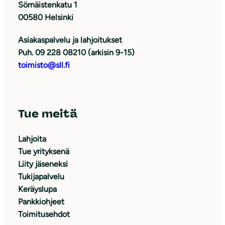
Sörnäistenkatu 1
00580 Helsinki
Asiakaspalvelu ja lahjoitukset
Puh. 09 228 08210 (arkisin 9-15)
toimisto@sll.fi
Tue meitä
Lahjoita
Tue yrityksenä
Liity jäseneksi
Tukijapalvelu
Keräyslupa
Pankkiohjeet
Toimitusehdot