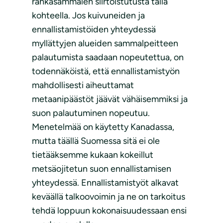
rahkasammalen siirtoistutusta tällä
kohteella. Jos kuivuneiden ja
ennallistamistöiden yhteydessä
myllättyjen alueiden sammalpeitteen
palautumista saadaan nopeutettua, on
todennäköistä, että ennallistamistyön
mahdollisesti aiheuttamat
metaanipäästöt jäävät vähäisemmiksi ja
suon palautuminen nopeutuu.
Menetelmää on käytetty Kanadassa,
mutta täällä Suomessa sitä ei ole
tietääksemme kukaan kokeillut
metsäojitetun suon ennallistamisen
yhteydessä. Ennallistamistyöt alkavat
keväällä talkoovoimin ja ne on tarkoitus
tehdä loppuun kokonaisuudessaan ensi