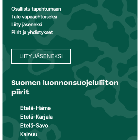
Osallistu tapahtumaan
Tule vapaaehtoiseksi
Liity jäseneksi
Piirit ja yhdistykset
LIITY JÄSENEKSI
Suomen luonnonsuojeluliiton
piirit
Etelä-Häme
Etelä-Karjala
Etelä-Savo
Kainuu