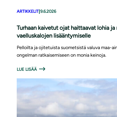
|
ARTIKKELIT
9.6.2026
Turhaan kaivetut ojat haittaavat lohia j
vaelluskalojen lisääntymiselle
Pelloilta ja ojitetuista suometsistä valuva maa-ai
ongelman ratkaisemiseen on monia keinoja.
LUE LISÄÄ