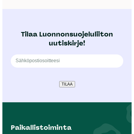
Tilaa Luonnonsuojeluliiton
uutiskirje!
TILAA
Paikallistoiminta