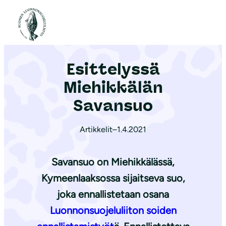
S
i
Etusivu
|
Ajankohtaista
|
Esittelyssä Miehikkälän Savansuo
i
r
Esittelyssä
r
y
Miehikkälän
s
Savansuo
i
s
Artikkelit
–
1.4.2021
ä
l
Savansuo on Miehikkälässä,
t
Kymeenlaaksossa sijaitseva suo,
ö
joka ennallistetaan osana
ö
n
Luonnonsuojeluliiton soiden