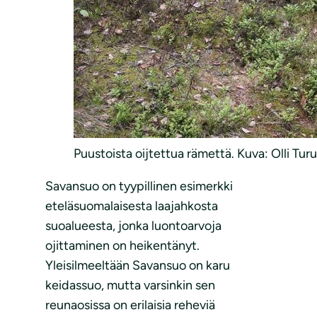
Puustoista oijtettua rämettä. Kuva: Olli Tur
Savansuo on tyypillinen esimerkki
eteläsuomalaisesta laajahkosta
suoalueesta, jonka luontoarvoja
ojittaminen on heikentänyt.
Yleisilmeeltään Savansuo on karu
keidassuo, mutta varsinkin sen
reunaosissa on erilaisia reheviä