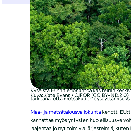
Uutiset maailman metsistä ovat synkkiä. Vai
Maataloustuotteiden, kuten soijan ja palmuö
aiheuttaa myös konflikteja. Metsien puolust
kotiaan puolustavaa ihmistä
menetti henke
Ihmiset ympäri Eurooppaa
ovat vaatineet E
ehdottaa lisätoimia maailman metsien suojel
neuvostossa, jonka on määrä kertoa näkemy
Kyseistä EU:n tiedonantoa käsiteltiin keskiv
Kuva: Kate Evans / CIFOR (CC BY-ND 2.0)
tärkeänä, että metsäkadon pysäyttämiseksi
Maa- ja metsätalousvaliokunta
kehotti EU:t
kannattaa myös yritysten huolellisuusvelvoi
laajentaa jo nyt toimivia järjestelmiä, kut