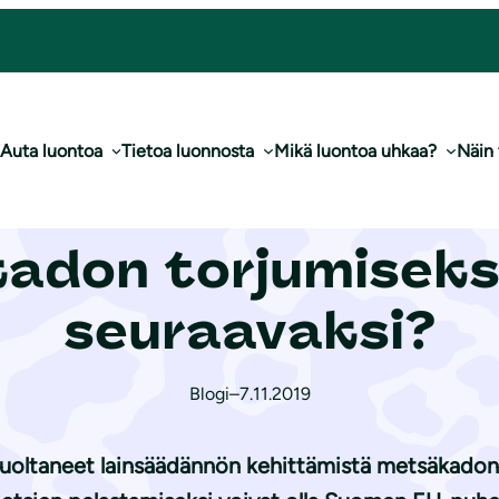
ä metsäkadon torjumiseksi – mitä seuraavaksi?
Auta luontoa
Tietoa luonnosta
Mikä luontoa uhkaa?
Näin
haluaa EU:lta lain­
adon torjumiseksi
seuraavaksi?
Blogi
–
7.11.2019
uoltaneet lainsäädännön kehittämistä metsäkadon 