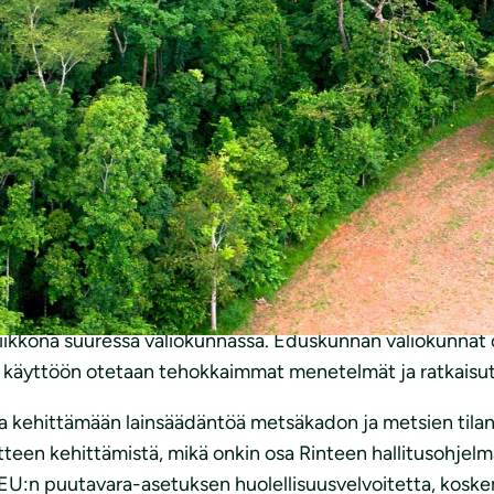
kka metsäkato Amazonilla oli jo kääntynyt laskuun, se on v
ljyn, tuotanto EU-markkinoille tuhoaa metsiä ympäri maail
ajia esimerkiksi
Amazonilla
,
Indonesiassa
ja
Romaniassa
m
nsä
.
U:lta toimia metsien suojelemiseksi. EU-komissio esittel
emiseksi ja ennallistamiseksi. Suomi johtaa parhaillaan 
ksensä ehdotettuihin toimiin joulukuun aikana.
iikkona suuressa valiokunnassa. Eduskunnan valiokunnat ol
 käyttöön otetaan tehokkaimmat menetelmät ja ratkaisut
a kehittämään lainsäädäntöä metsäkadon ja metsien tila
tteen kehittämistä, mikä onkin osa Rinteen hallitusohjel
en EU:n puutavara-asetuksen huolellisuusvelvoitetta, kosk