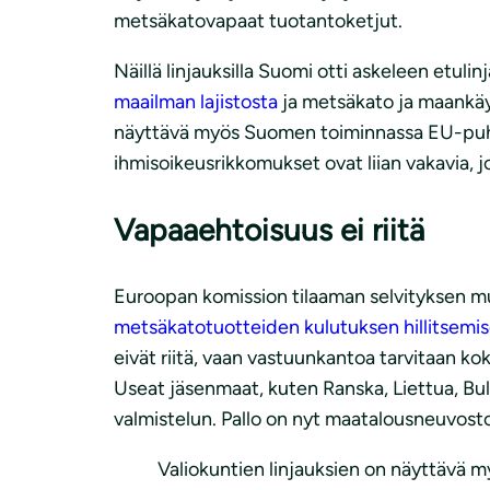
metsäkatovapaat tuotantoketjut.
Näillä linjauksilla Suomi otti askeleen etu
maailman lajistosta
ja metsäkato ja maankäy
näyttävä myös Suomen toiminnassa EU-puhee
ihmisoikeusrikkomukset ovat liian vakavia, 
Vapaaehtoisuus ei riitä
Euroopan komission tilaaman selvityksen 
metsäkatotuotteiden kulutuksen hillitsemis
eivät riitä, vaan vastuunkantoa tarvitaan ko
Useat jäsenmaat, kuten Ranska, Liettua, Bu
valmistelun. Pallo on nyt maatalousneuvost
Valiokuntien linjauksien on näyttävä