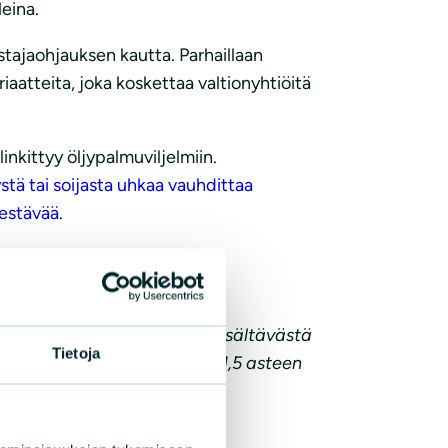
eina.
ajaohjauksen kautta. Parhaillaan
aatteita, joka koskettaa valtionyhtiöitä
nkittyy öljypalmuviljelmiin.
stä tai soijasta uhkaa vauhdittaa
kestävää
.
 huolellisuusvelvoitteen sisältävästä
Tietoja
eri
Sirpa Paateroa
ja vaatia 1,5 asteen