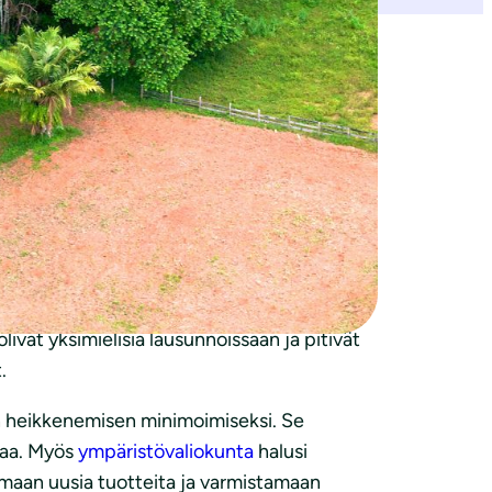
iimeisten vuosien aikana taas kiihtynyt.
maa. Ylikulutus ja kilpailu luonnonvaroista
urhataan ja viime vuonna 164 ympäristöä ja
i heinäkuussa
tiedonannon
, jossa se
puhetta jäsenmaista koostuvassa
ivat yksimielisiä lausunnoissaan ja pitivät
.
n heikkenemisen minimoimiseksi. Se
maa. Myös
ympäristövaliokunta
halusi
emaan uusia tuotteita ja varmistamaan