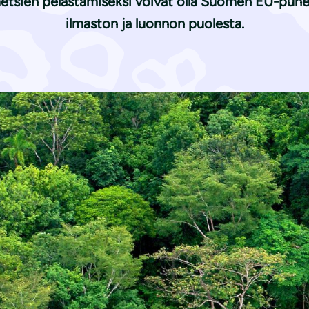
etsien pelastamiseksi voivat olla Suomen EU-puhe
ilmaston ja luonnon puolesta.