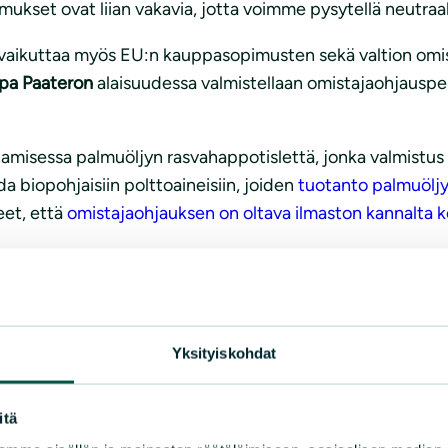
mukset ovat liian vakavia, jotta voimme pysytellä neutraal
vaikuttaa myös EU:n kauppasopimusten sekä valtion omist
rpa Paateron
alaisuudessa valmistellaan omistajaohjausperi
amisessa palmuöljyn rasvahappotislettä, jonka valmistus li
a biopohjaisiin polttoaineisiin, joiden
tuotanto palmuöljy
eet, että
omistajaohjauksen on oltava ilmaston kannalta 
Lepälle
ja kannusta häntä edistämään eduskunnan tahtoa
Yksityiskohdat
otteluissa. Lisäksi voit lähestyä omistajaohjausminist
itä