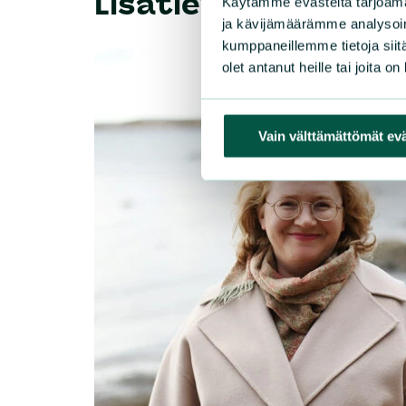
Lisätietoja
Käytämme evästeitä tarjoama
ja kävijämäärämme analysoim
kumppaneillemme tietoja siitä
olet antanut heille tai joita o
Vain välttämättömät ev