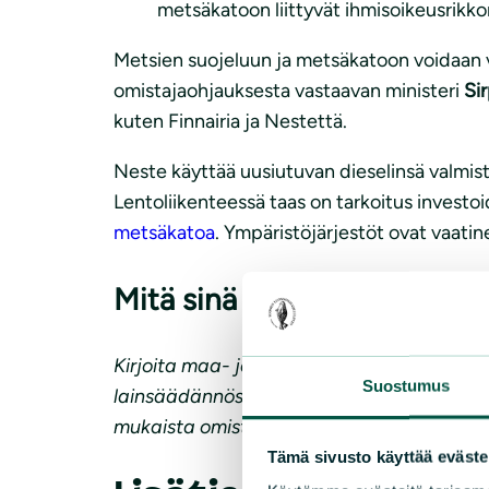
metsäkatoon liittyvät ihmisoikeusrikko
Metsien suojeluun ja metsäkatoon voidaan 
omistajaohjauksesta vastaavan ministeri
Si
kuten Finnairia ja Nestettä.
Neste käyttää uusiutuvan dieselinsä valmist
Lentoliikenteessä taas on tarkoitus investoid
metsäkatoa
. Ympäristöjärjestöt ovat vaatin
Mitä sinä voit tehdä?
Kirjoita maa- ja metsätalousministeri
Jari 
Suostumus
lainsäädännöstä jäsenmaiden välisissä neuv
mukaista omistajaohjauspolitiikkaa.
Tämä sivusto käyttää eväste