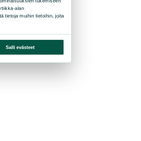
 ominaisuuksien tukemiseen
tiikka-alan
ietoja muihin tietoihin, joita
Salli evästeet