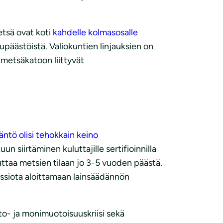
etsä ovat koti
kahdelle kolmasosalle
äästöistä. Valiokuntien linjauksien on
metsäkatoon liittyvät
äntö olisi tehokkain keino
un siirtäminen kuluttajille sertifioinnilla
kuttaa metsien tilaan jo 3-5 vuoden päästä.
issiota aloittamaan lainsäädännön
o- ja monimuotoisuuskriisi sekä