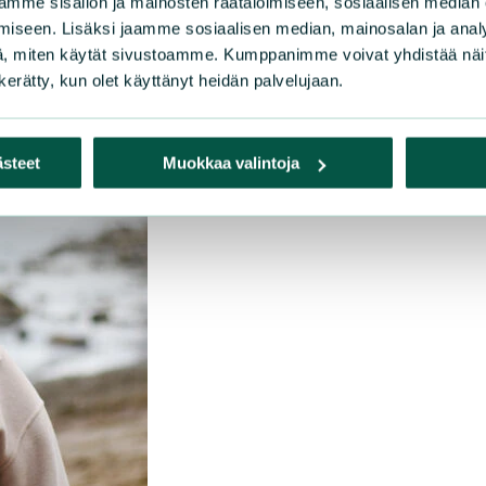
mme sisällön ja mainosten räätälöimiseen, sosiaalisen median
iseen. Lisäksi jaamme sosiaalisen median, mainosalan ja analy
, miten käytät sivustoamme. Kumppanimme voivat yhdistää näitä t
n kerätty, kun olet käyttänyt heidän palvelujaan.
ästeet
Muokkaa valintoja