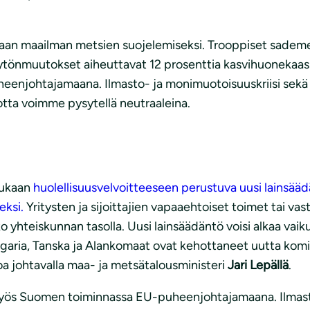
linjaan maailman metsien suojelemiseksi. Trooppiset sadem
tönmuutokset aiheuttavat 12 prosenttia kasvihuonekaasup
njohtajamaana. Ilmasto- ja monimuotoisuuskriisi sekä 
jotta voimme pysytellä neutraaleina.
mukaan
huolellisuusvelvoitteeseen perustuva uusi lainsääd
eksi.
Yritysten ja sijoittajien vapaaehtoiset toimet tai vastu
ko yhteiskunnan tasolla. Uusi lainsäädäntö voisi alkaa vai
lgaria, Tanska ja Alankomaat ovat kehottaneet uutta kom
oa johtavalla maa- ja metsätalousministeri
Jari Lepällä
.
 myös Suomen toiminnassa EU-puheenjohtajamaana. Ilmast