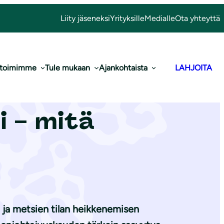
Liity jäseneksi
Yrityksille
Medialle
Ota yhteyttä
 toimimme
Tule mukaan
Ajankohtaista
LAHJOITA
sää­dän­töä
 – mitä
ja metsien tilan heikkenemisen