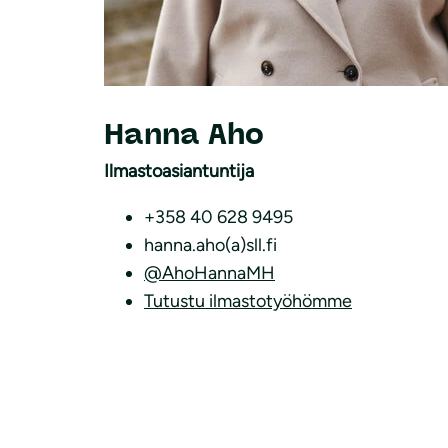
Hanna Aho
Ilmastoasiantuntija
+358 40 628 9495
hanna.aho(a)sll.fi
@AhoHannaMH
Tutustu ilmastotyöhömme