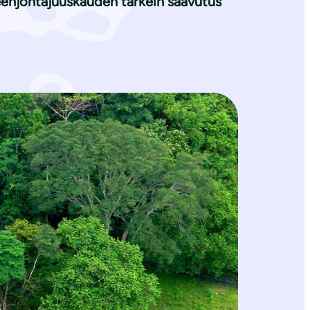
enjohtajuuskauden tärkein saavutus