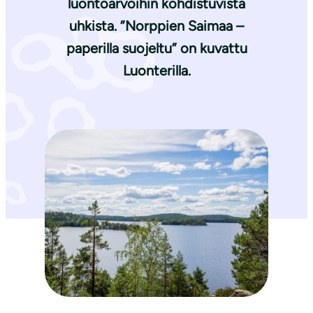
luontoarvoihin kohdistuvista
uhkista. ”Norppien Saimaa –
paperilla suojeltu” on kuvattu
Luonterilla.