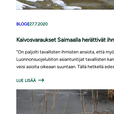
|
BLOGI
27.7.2020
Kaivosvaraukset Saimaalla herättivät ih
”On paljolti tavallisten ihmisten ansiota, että m
Luonnonsuojeluliiton asiantuntijat tavallisten kans
veisi asioita oikeaan suuntaan. Tällä hetkellä edes
LUE LISÄÄ