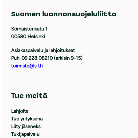
Suomen luonnonsuojeluliitto
Sörnäistenkatu 1
00580 Helsinki
Asiakaspalvelu ja lahjoitukset
Puh. 09 228 08210 (arkisin 9-15)
toimisto@sll.fi
Tue meitä
Lahjoita
Tue yrityksenä
Liity jäseneksi
Tukijapalvelu