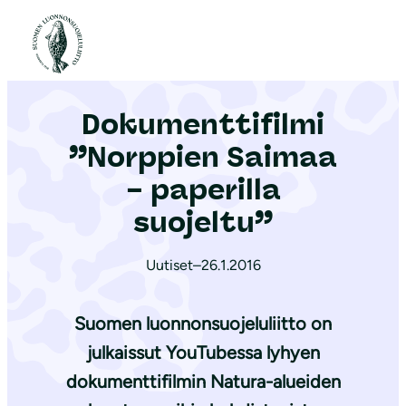
S
i
Etusivu
|
Ajankohtaista
|
Dokumenttifilmi ”Norppien Saimaa – paperilla suojeltu”
i
r
Dokumenttifilmi
r
y
”Norppien Saimaa
s
– paperilla
i
suojeltu”
s
ä
Uutiset
–
26.1.2016
l
t
Suomen luonnonsuojeluliitto on
ö
ö
julkaissut YouTubessa lyhyen
n
dokumenttifilmin Natura-alueiden