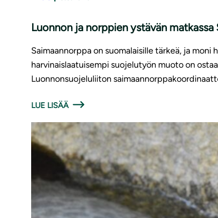
Luonnon ja norppien ystävän matkassa 
Saimaannorppa on suomalaisille tärkeä, ja moni ha
harvinaislaatuisempi suojelutyön muoto on ostaa S
Luonnonsuojeluliiton saimaannorppakoordinaatt
LUE LISÄÄ