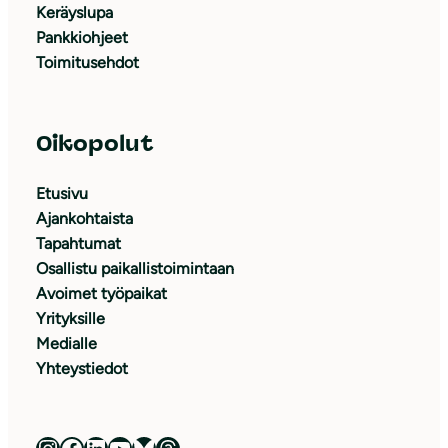
Keräyslupa
Pankkiohjeet
Toimitusehdot
Oikopolut
Etusivu
Ajankohtaista
Tapahtumat
Osallistu paikallistoimintaan
Avoimet työpaikat
Yrityksille
Medialle
Yhteystiedot
Luonnonsuojeluliitto Instagramissa
Luonnonsuojeluliitto Facebookissa
Luonnonsuojeluliitto LinkedInissä
Luonnonsuojeluliiton YouTube-kanava
Luonnonsuojeluliitto Blueskyssa
Luonnonsuojeluliitto Threadsissa