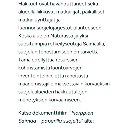
Hakkuut ovat havahduttaneet sekä
alueella liikkuvat matkailijat, paikalliset
matkailuyrittäjät ja
luonnonsuojelujärjestöt tilanteeseen.
Koska alue on Naturassa ja yksi
suosituimpia retkeilyseutuja Saimaalla,
suojelun tehostamiseen on tarvetta.
Tämä edellyttää resurssien
kohdistamista luontoarvojen
inventointeihin, että rahoitusta
maanomistajille maksettaviin korvauksiin
suojelualueiden hakkuutulojen
menetyksien korvaamiseen.
Katso dokumenttifilmi ”
Norppien
Saimaa – paperilla suojeltu
” alta: