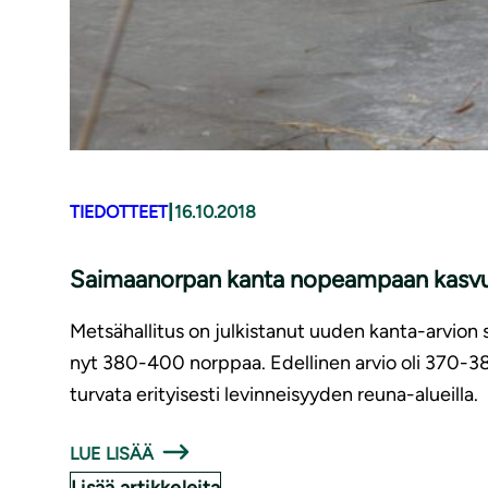
|
TIEDOTTEET
16.10.2018
Saimaanorpan kanta nopeampaan kasvuu
Metsähallitus on julkistanut uuden kanta-arvion
nyt 380-400 norppaa. Edellinen arvio oli 370-38
turvata erityisesti levinneisyyden reuna-alueilla.
LUE LISÄÄ