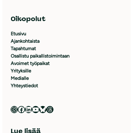
Oikopolut
Etusivu
Ajankohtaista
Tapahtumat
Osallistu paikallistoimintaan
Avoimet työpaikat
Yrityksille
Medialle
Yhteystiedot
Luonnonsuojeluliitto Instagramissa
Luonnonsuojeluliitto Facebookissa
Luonnonsuojeluliitto LinkedInissä
Luonnonsuojeluliiton YouTube-kanava
Luonnonsuojeluliitto Blueskyssa
Luonnonsuojeluliitto Threadsissa
Lue lisää