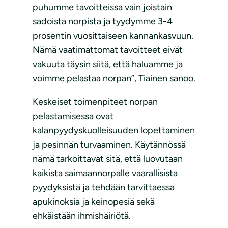
puhumme tavoitteissa vain joistain
sadoista norpista ja tyydymme 3-4
prosentin vuosittaiseen kannankasvuun.
Nämä vaatimattomat tavoitteet eivät
vakuuta täysin siitä, että haluamme ja
voimme pelastaa norpan”, Tiainen sanoo.
Keskeiset toimenpiteet norpan
pelastamisessa ovat
kalanpyydyskuolleisuuden lopettaminen
ja pesinnän turvaaminen. Käytännössä
nämä tarkoittavat sitä, että luovutaan
kaikista saimaannorpalle vaarallisista
pyydyksistä ja tehdään tarvittaessa
apukinoksia ja keinopesiä sekä
ehkäistään ihmishäiriötä.