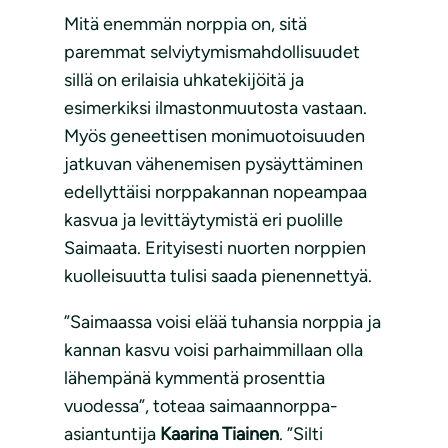
Mitä enemmän norppia on, sitä
paremmat selviytymismahdollisuudet
sillä on erilaisia uhkatekijöitä ja
esimerkiksi ilmastonmuutosta vastaan.
Myös geneettisen monimuotoisuuden
jatkuvan vähenemisen pysäyttäminen
edellyttäisi norppakannan nopeampaa
kasvua ja levittäytymistä eri puolille
Saimaata. Erityisesti nuorten norppien
kuolleisuutta tulisi saada pienennettyä.
”Saimaassa voisi elää tuhansia norppia ja
kannan kasvu voisi parhaimmillaan olla
lähempänä kymmentä prosenttia
vuodessa”, toteaa saimaannorppa-
asiantuntija
Kaarina Tiainen
. ”Silti