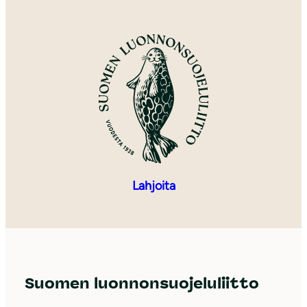
Lahjoita
Suomen luonnonsuojeluliitto