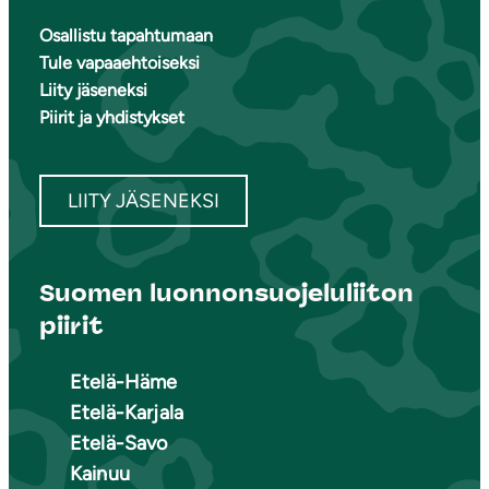
Osallistu tapahtumaan
Tule vapaaehtoiseksi
Liity jäseneksi
Piirit ja yhdistykset
LIITY JÄSENEKSI
Suomen luonnonsuojeluliiton
piirit
Etelä-Häme
Etelä-Karjala
Etelä-Savo
Kainuu