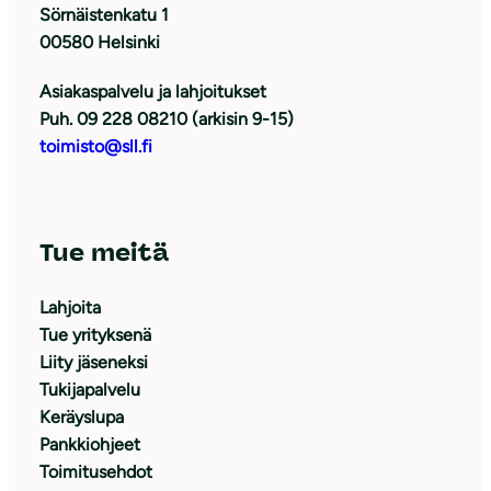
Sörnäistenkatu 1
00580 Helsinki
Asiakaspalvelu ja lahjoitukset
Puh. 09 228 08210 (arkisin 9-15)
toimisto@sll.fi
Tue meitä
Lahjoita
Tue yrityksenä
Liity jäseneksi
Tukijapalvelu
Keräyslupa
Pankkiohjeet
Toimitusehdot