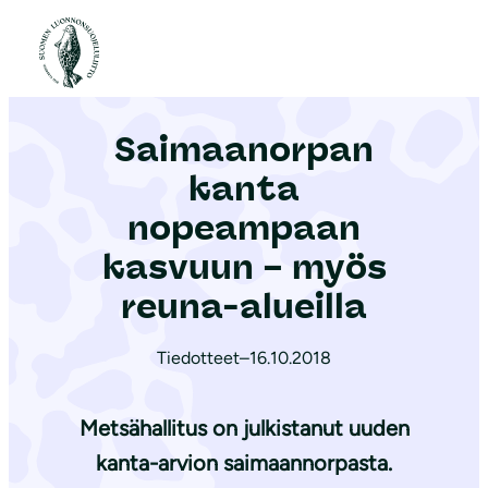
S
i
Etusivu
|
Ajankohtaista
|
Saimaanorpan kanta nopeampaan kasvuun – myös reuna-alueilla
i
r
Saimaanorpan
r
y
kanta
s
nopeampaan
i
kasvuun – myös
s
ä
reuna-alueilla
l
t
Tiedotteet
–
16.10.2018
ö
ö
Metsähallitus on julkistanut uuden
n
kanta-arvion saimaannorpasta.