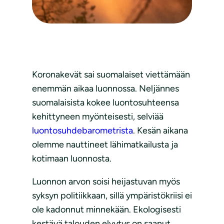
Koronakevät sai suomalaiset viettämään
enemmän aikaa luonnossa. Neljännes
suomalaisista kokee luontosuhteensa
kehittyneen myönteisesti, selviää
luontosuhdebarometrista
. Kesän aikana
olemme nauttineet lähimatkailusta ja
kotimaan luonnosta.
Luonnon arvon soisi heijastuvan myös
syksyn politiikkaan, sillä ympäristökriisi ei
ole kadonnut minnekään. Ekologisesti
kestävä talouden elvytys on saanut