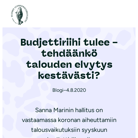
S
i
Etusivu
|
Ajankohtaista
|
Budjettiriihi tulee – tehdäänkö talouden elvytys kestävästi?
i
r
Budjettiriihi tulee –
r
y
tehdäänkö
s
talouden elvytys
i
kestävästi?
s
ä
Blogi
–
4.8.2020
l
t
Sanna Marinin hallitus on
ö
ö
vastaamassa koronan aiheuttamiin
n
talousvaikutuksiin syyskuun