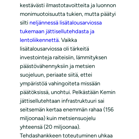
kestävästi ilmastotavoitteita ja luonnon
monimuotoisuutta tukien, mutta päätyi
silti
neljännessä lisätalousarviossa
tukemaan jättisellutehdasta ja
lentoliikennettä
. Vaikka
lisätalousarviossa oli tärkeitä
investointeja raiteisiin, lämmityksen
päästövähennyksiin ja metsien
suojeluun, periaate siitä, ettei
ympäristöä vahingoiteta missään
päätöksissä, unohtui. Pelkästään Kemin
jättisellutehtaan infrastruktuuri sai
seitsemän kertaa enemmän rahaa (156
miljoonaa) kuin metsiensuojelu
yhteensä (20 miljoonaa).
Tehdashankkeen toteutuminen uhkaa