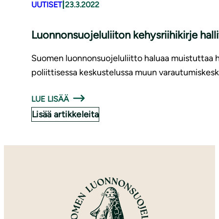
|
UUTISET
23.3.2022
Luon­non­suo­je­lu­lii­ton kehysriihikirje hal
Suomen luonnonsuojeluliitto haluaa muistuttaa ha
poliittisessa keskustelussa muun varautumiskesku
LUE LISÄÄ
Lisää artikkeleita