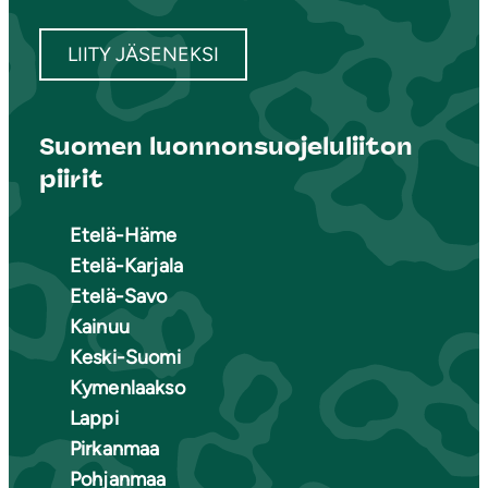
LIITY JÄSENEKSI
Suomen luonnonsuojeluliiton
piirit
Etelä-Häme
Etelä-Karjala
Etelä-Savo
Kainuu
Keski-Suomi
Kymenlaakso
Lappi
Pirkanmaa
Pohjanmaa