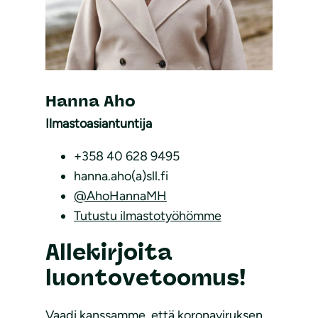
Hanna Aho
Ilmastoasiantuntija
+358 40 628 9495
hanna.aho(a)sll.fi
@AhoHannaMH
Tutustu ilmastotyöhömme
Allekirjoita
luontovetoomus!
Vaadi kanssamme, että koronaviruksen