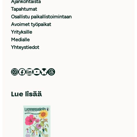
Ajankohtaista
Tapahtumat
Osallistu paikallistoimintaan
Avoimet työpaikat
Yrityksille
Medialle
Yhteystiedot
Luonnonsuojeluliitto Instagramissa
Luonnonsuojeluliitto Facebookissa
Luonnonsuojeluliitto LinkedInissä
Luonnonsuojeluliiton YouTube-kanava
Luonnonsuojeluliitto Blueskyssa
Luonnonsuojeluliitto Threadsissa
Lue lisää