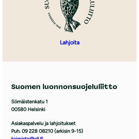
Lahjoita
Suomen luonnonsuojeluliitto
Sörnäistenkatu 1
00580 Helsinki
Asiakaspalvelu ja lahjoitukset
Puh. 09 228 08210 (arkisin 9-15)
toimisto@sll.fi