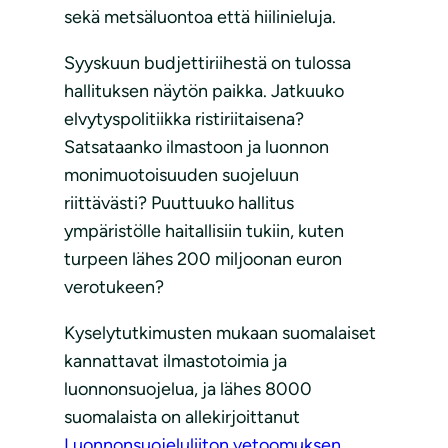
sekä metsäluontoa että hiilinieluja.
Syyskuun budjettiriihestä on tulossa
hallituksen näytön paikka. Jatkuuko
elvytyspolitiikka ristiriitaisena?
Satsataanko ilmastoon ja luonnon
monimuotoisuuden suojeluun
riittävästi? Puuttuuko hallitus
ympäristölle haitallisiin tukiin, kuten
turpeen lähes 200 miljoonan euron
verotukeen?
Kyselytutkimusten mukaan suomalaiset
kannattavat ilmastotoimia ja
luonnonsuojelua, ja lähes 8000
suomalaista on allekirjoittanut
Luonnonsuojeluliiton vetoomuksen