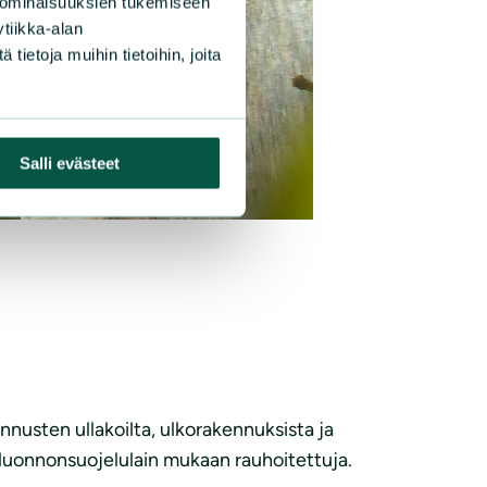
 ominaisuuksien tukemiseen
tiikka-alan
ietoja muihin tietoihin, joita
Salli evästeet
ennusten ullakoilta, ulkorakennuksista ja
 luonnonsuojelulain mukaan rauhoitettuja.