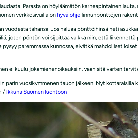
n laudasta. Parasta on höyläämätön karheapintainen lauta
 Suomen verkkosivuilla on
hyvä ohje
linnunpönttöjen raken
an vuodesta tahansa. Jos haluaa pönttöihinsä heti asukkaa
iä, joten pöntön voi sijoittaa vaikka niin, että liikennett
e pysyy paremmassa kunnossa, eivätkä mahdolliset loiset tar
en ei kuulu jokamiehenoikeuksiin, vaan sitä varten tarvi
in parin vuosikymmenen tauon jälkeen. Nyt kottaraisilla ki
n /
Ikkuna Suomen luontoon