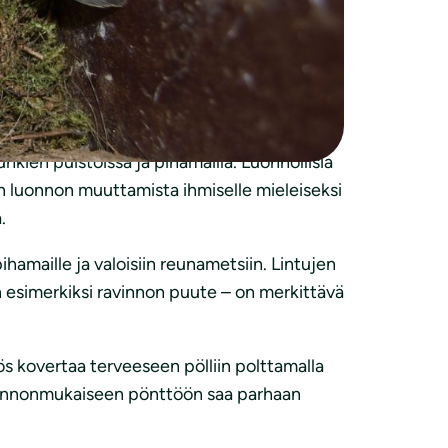
onkun niistä pihapiiriisi!
 kolon ainoastaan lahoon puuhun.
Suurempia koloja terveempään puuhun
kien puistoissa ja pihamailla. Luonnollisia
an luonnon muuttamista ihmiselle mieleiseksi
.
amaille ja valoisiin reunametsiin. Lintujen
 esimerkiksi ravinnon puute – on merkittävä
s kovertaa terveeseen pölliin polttamalla
 Luonnonmukaiseen pönttöön saa parhaan