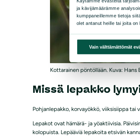
Käytämme evästeitä tarjoama
ja kävijämäärämme analysoim
kumppaneillemme tietoja siitä
olet antanut heille tai joita o
Vain välttämättömät ev
Kottarainen pöntöllään. Kuva: Hans 
Missä lepakko lymy
Pohjanlepakko, korvayökkö, viiksisiippa tai v
Lepakot ovat hämärä- ja yöaktiivisia. Päivisi
kolopuista. Lepääviä lepakoita etsivän kann