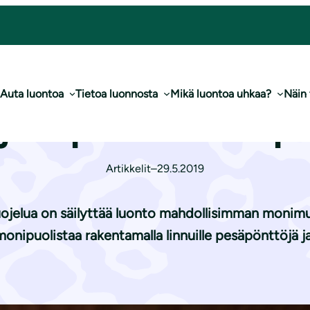
pakoita – ripusta pönttö!
Auta luontoa
Tietoa luonnosta
Mikä luontoa uhkaa?
Näin
 ja lepakoita – ri
Artikkelit
–
29.5.2019
uojelua on säilyttää luonto mahdollisimman monim
onipuolistaa rakentamalla linnuille pesäpönttöjä ja 