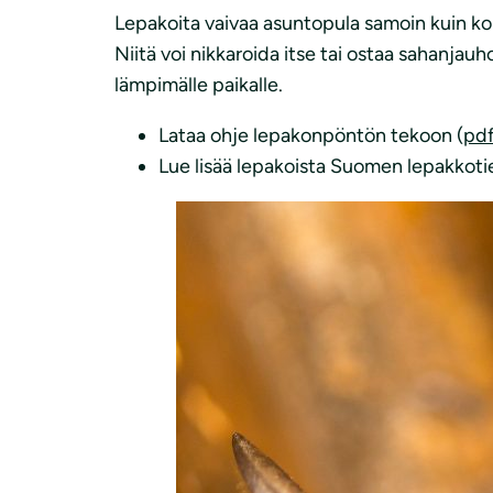
Lepakoita vaivaa asuntopula samoin kuin kol
Niitä voi nikkaroida itse tai ostaa sahanjau
lämpimälle paikalle.
Lataa ohje lepakonpöntön tekoon (
pd
Lue lisää lepakoista Suomen lepakkotie