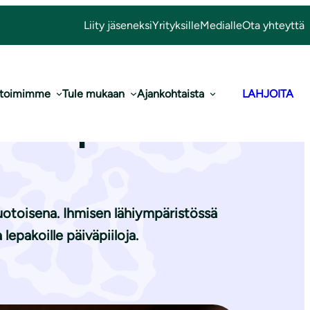
Liity jäseneksi
Yrityksille
Medialle
Ota yhteyttä
 toimimme
Tule mukaan
Ajankohtaista
LAHJOITA
pusta pönttö!
uotoisena. Ihmisen lähiympäristössä
lepakoille päiväpiiloja.