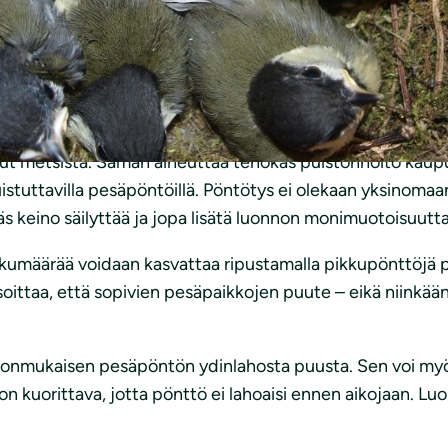
ipijä pesivät kaikki pöntöissä. Kokeile saatko houkuteltua j
isen kovertamia. Hentonokkainen lintu pystyy kaivamaan
 minkä jälkeen kolo jää muiden pikkulintujen käyttöön. 
perustikkoja ovat käpytikka ja palokärki.
uut metsistä. Saman aiheuttaa tehokas puistonhoito kaupun
istuttavilla pesäpöntöillä. Pöntötys ei olekaan yksinoma
räs keino säilyttää ja jopa lisätä luonnon monimuotoisuutta
ukumäärää voidaan kasvattaa ripustamalla pikkupönttöjä pih
ttaa, että sopivien pesäpaikkojen puute – eikä niinkään
uonnonmukaisen pesäpöntön ydinlahosta puusta. Sen voi myö
 on kuorittava, jotta pönttö ei lahoaisi ennen aikojaan.