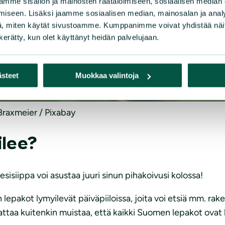
mme sisällön ja mainosten räätälöimiseen, sosiaalisen median
iseen. Lisäksi jaamme sosiaalisen median, mainosalan ja analy
, miten käytät sivustoamme. Kumppanimme voivat yhdistää näitä t
n kerätty, kun olet käyttänyt heidän palvelujaan.
ästeet
Muokkaa valintoja
Braxmeier / Pixabay
ilee?
esisiippa voi asustaa juuri sinun pihakoivusi kolossa!
n lepakot lymyilevät päiväpiiloissa, joita voi etsiä mm. rak
attaa kuitenkin muistaa, että kaikki Suomen lepakot ovat