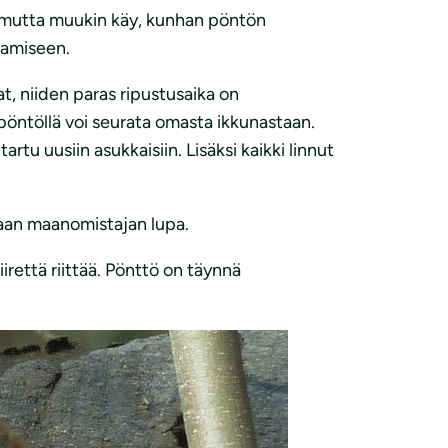
, mutta muukin käy, kunhan pöntön
tamiseen.
t, niiden paras ripustusaika on
ä pöntöllä voi seurata omasta ikkunastaan.
tu uusiin asukkaisiin. Lisäksi kaikki linnut
taan maanomistajan lupa.
irettä riittää. Pönttö on täynnä