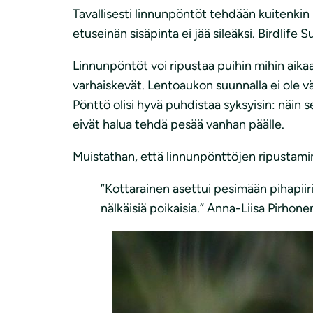
Tavallisesti linnunpöntöt tehdään kuitenki
etuseinän sisäpinta ei jää sileäksi. Birdlife
Linnunpöntöt voi ripustaa puihin mihin aika
varhaiskevät. Lentoaukon suunnalla ei ole väl
Pönttö olisi hyvä puhdistaa syksyisin: näin s
eivät halua tehdä pesää vanhan päälle.
Muistathan, että linnunpönttöjen ripustamin
”Kottarainen asettui pesimään pihapiiri
nälkäisiä poikaisia.” Anna-Liisa Pirhone