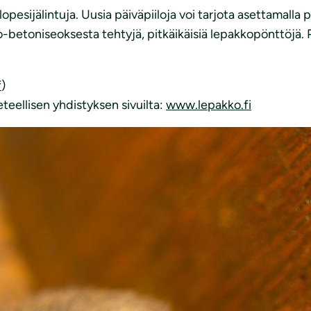
opesijälintuja. Uusia päiväpiiloja voi tarjota asettamalla
ho-betoniseoksesta tehtyjä, pitkäikäisiä lepakkopönttöjä.
f
)
teellisen yhdistyksen sivuilta:
www.lepakko.fi