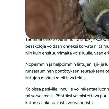
Kirjosieppo, sinitiainen, kottarainen ja puuki
Enin osa puidemme pienkoloista on hömötia
Hömötiaispari pesii kolossaan vain kerran,
pystyvät hakkaamaan vain tikat. Metsiemme 
Tehometsähoito vie linnuilta laho- ja kolop
pesäkoloja voidaan onneksi korvata niitä mu
niin kuin ensituumimalta voisi luulla, vaan e
Nopeimmin ja helpoimmin lintujen laji- ja l
runsastuminen pöntötyksen seurauksena osoi
lintujen määrää rajoittava tekijä.
Koloissa pesiville linnuille voi rakentaa l
tai sorvaamalla. Pöntöksi valmistettava puu
katon säänkestävästä vesivanerista.