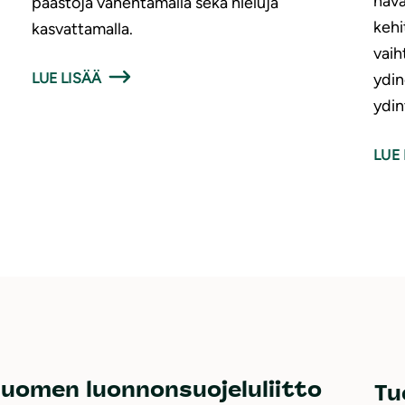
hava
päästöjä vähentämällä sekä nieluja
kehi
kasvattamalla.
vaih
LUE LISÄÄ
ydin
ydin
LUE 
uomen luonnonsuojeluliitto
Tu