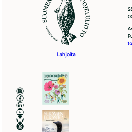
Sö
0
As
Pu
to
Lahjoita
Luonnonsuojeluliitto Instagramissa
Luonnonsuojeluliitto Facebookissa
Luonnonsuojeluliitto LinkedInissä
Luonnonsuojeluliiton YouTube-kanava
Luonnonsuojeluliitto Blueskyssa
Luonnonsuojeluliitto Threadsissa