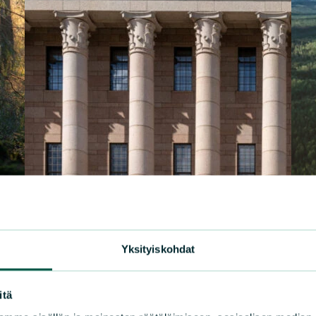
Yksityiskohdat
itä