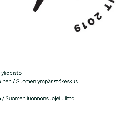
imuotoisuuden hupenemisen pysäyttäminen vaatii pikaisi
uomen ympäristökeskuksen
Jukka-Pekka Jäppinen
kuvaa
laiseen politiikkaan ne ovat vaalien jälkeen valmiita, j
eita tenttaa koululaisten ilmastolakkopäällikkö
Atte Aho
 yliopisto
ppinen / Suomen ympäristökeskus
 / Suomen luonnonsuojeluliitto