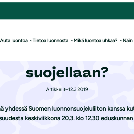
onimuotoisuutta suojellaan?
Auta luontoa
Tietoa luonnosta
Mikä luontoa uhkaa?
Näin
lle – miten moni
suojellaan?
Artikkelit
–
12.3.2019
ä yhdessä Suomen luonnonsuojeluliiton kanssa k
aisuudesta keskiviikkona 20.3. klo 12.30 eduskunnan