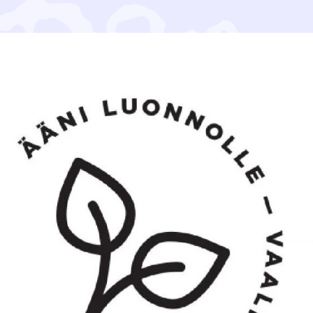
valmistunut. Lajeistamme 2 667 arvioitiin uhanalaisiksi, 