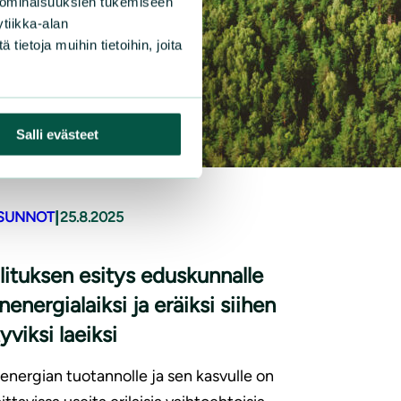
 ominaisuuksien tukemiseen
tiikka-alan
ietoja muihin tietoihin, joita
Salli evästeet
|
SUNNOT
25.8.2025
lituksen esitys eduskunnalle
nenergialaiksi ja eräiksi siihen
ttyviksi laeiksi
energian tuotannolle ja sen kasvulle on