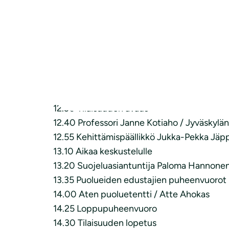
Kehityssuunta on heikkenevä. Luonnon mon
Tilaisuudessa professori
Janne Kotiaho
ja S
Eduskuntapuolueet puolestaan kertovat, mil
sukupuuttoaalto saadaan pysäytettyä. Puolu
Aikataulu:
12.30 Tilaisuuden avaus
12.40 Professori Janne Kotiaho / Jyväskylän
12.55 Kehittämispäällikkö Jukka-Pekka Jä
13.10 Aikaa keskustelulle
13.20 Suojeluasiantuntija Paloma Hannonen
13.35 Puolueiden edustajien puheenvuorot
14.00 Aten puoluetentti / Atte Ahokas
14.25 Loppupuheenvuoro
14.30 Tilaisuuden lopetus