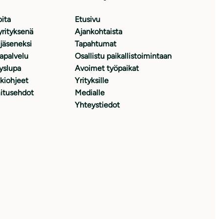
oita
Etusivu
yrityksenä
Ajankohtaista
 jäseneksi
Tapahtumat
japalvelu
Osallistu paikallistoimintaan
yslupa
Avoimet työpaikat
kiohjeet
Yrityksille
itusehdot
Medialle
Yhteystiedot