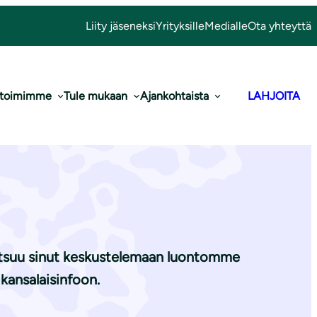
Liity jäseneksi
Yrityksille
Medialle
Ota yhteyttä
 toimimme
Tule mukaan
Ajankohtaista
LAHJOITA
muotoisuutta
utsuu sinut keskustelemaan luontomme
 kansalaisinfoon.