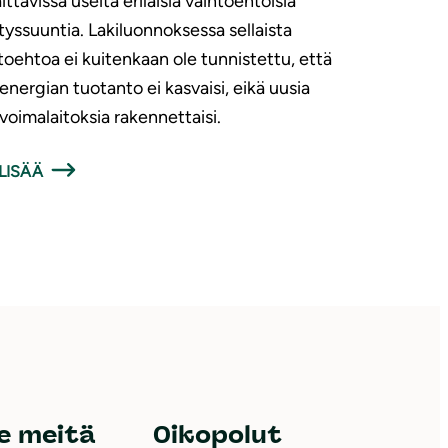
ittavissa useita erilaisia vaihtoehtoisia
tyssuuntia. Lakiluonnoksessa sellaista
toehtoa ei kuitenkaan ole tunnistettu, että
energian tuotanto ei kasvaisi, eikä uusia
voimalaitoksia rakennettaisi.
LISÄÄ
e meitä
Oikopolut