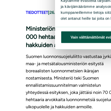
Käytämme evästeitä tarjoama
ja kävijämäärämme analysoim
|
TIEDOTTEET
26.3.2026
kumppaneillemme tietoja siitä
olet antanut heille tai joita o
Ministeriön härski esitys jättäisi
000 hehtaaria luonnonmetsiä
Vain välttämättömät ev
hakkuiden armoille
Suomen luonnonsuojeluliitto vastustaa jyrkä
maa- ja metsätalousministeriön esitystä
boreaalisten luonnonmetsien ikärajan
nostamisesta. Ministeriö teki Suomen
ennallistamissuunnitelman valmistelun
yhteydessä esityksen, joka jättäisi noin 70
hehtaaria arvokkaita luonnonmetsiä suojelu
ulkopuolelle ja hakkuiden armoille.