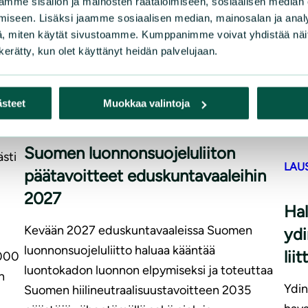
mme sisällön ja mainosten räätälöimiseen, sosiaalisen median
iseen. Lisäksi jaamme sosiaalisen median, mainosalan ja analy
, miten käytät sivustoamme. Kumppanimme voivat yhdistää näitä t
n kerätty, kun olet käyttänyt heidän palvelujaan.
 70
ästeet
Muokkaa valintoja
|
UUTISET
2.3.2026
Suomen luonnonsuojeluliiton
sti
LAU
päätavoitteet eduskuntavaaleihin
2027
Hal
Kevään 2027 eduskuntavaaleissa Suomen
ydi
luonnonsuojeluliitto haluaa kääntää
lii
 000
luontokadon luonnon elpymiseksi ja toteuttaa
n
Ydin
Suomen hiilineutraalisuustavoitteen 2035