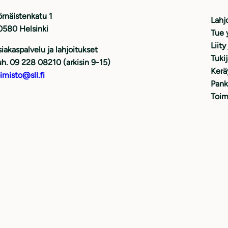
rnäistenkatu 1
Lahj
0580 Helsinki
Tue 
Liity
iakaspalvelu ja lahjoitukset
Tuki
h. 09 228 08210 (arkisin 9-15)
Kerä
imisto@sll.fi
Pank
Toim