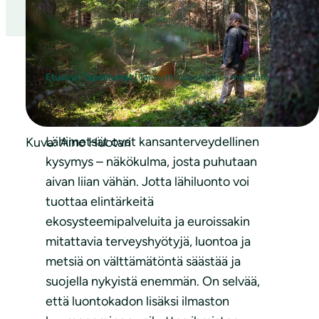
Etusivu
|
Tapahtumat
|
Terveyttä luonnosta – miksi lähimetsät kuuluvat sote-keskusteluun?
Lähimetsät ovat kansanterveydellinen
Kuva: Aino Huotari
kysymys – näkökulma, josta puhutaan
aivan liian vähän. Jotta lähiluonto voi
tuottaa elintärkeitä
ekosysteemipalveluita ja euroissakin
mitattavia terveyshyötyjä, luontoa ja
metsiä on välttämätöntä säästää ja
suojella nykyistä enemmän. On selvää,
että luontokadon lisäksi ilmaston