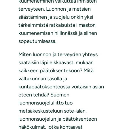
kuumeneminen vaikuttaa ihmisten
terveyteen. Luonnon ja metsien
säästäminen ja suojelu onkin yksi
tärkeimmistä ratkaisuista ilmaston
kuumenemisen hillinnässä ja siihen
sopeutumisessa.
Miten luonnon ja terveyden yhteys
saataisiin läpileikkaavasti mukaan
kaikkeen päätöksentekoon? Mitä
valtakunnan tasolla ja
kuntapäätöksenteossa voitaisiin asian
eteen tehdä? Suomen
luonnonsuojeluliitto tuo
metsäkeskusteluun sote-alan,
luonnonsuojelun ja päätöksenteon
näkökulmat, jotka kohtaavat