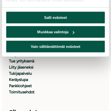
kerätty, kun olet käyttänyt heidän palvelujaan.
Asiakaspalvelu ja lahjoitukset
Puh. 09 228 08210 (arkisin 9-15)
Salli evästeet
toimisto@sll.fi
Muokkaa valintoja
Tue meitä
Vain välttämättömät evästeet
Lahjoita
Tue yrityksenä
Liity jäseneksi
Tukijapalvelu
Keräyslupa
Pankkiohjeet
Toimitusehdot