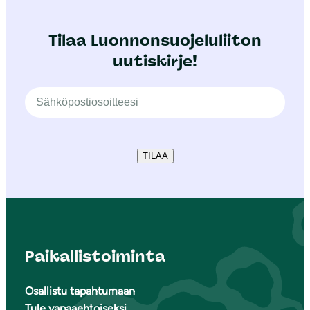
Tilaa Luonnonsuojeluliiton
uutiskirje!
TILAA
Paikallistoiminta
Osallistu tapahtumaan
Tule vapaaehtoiseksi