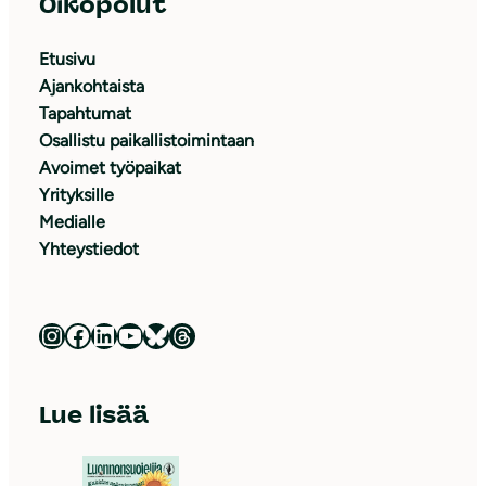
Oikopolut
Etusivu
Ajankohtaista
Tapahtumat
Osallistu paikallistoimintaan
Avoimet työpaikat
Yrityksille
Medialle
Yhteystiedot
Luonnonsuojeluliitto Instagramissa
Luonnonsuojeluliitto Facebookissa
Luonnonsuojeluliitto LinkedInissä
Luonnonsuojeluliiton YouTube-kanava
Luonnonsuojeluliitto Blueskyssa
Luonnonsuojeluliitto Threadsissa
Lue lisää