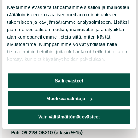
Käytämme evästeitä tarjoamamme sisällön ja mainosten
räätälöimiseen, sosiaalisen median ominaisuuksien
tukemiseen ja kävijämäärämme analysoimiseen. Lisäksi
jaamme sosiaalisen median, mainosalan ja analytiikka-
alan kumppaneillemme tietoja siitä, miten käytät
Lahjoita
sivustoamme. Kumppanimme voivat yhdistää näitä
tietoja muihin tietoihin, joita olet antanut heille tai joita on
kerätty, kun olet käyttänyt heidän palvelujaan.
Salli evästeet
Suomen luonnonsuojeluliitto
Muokkaa valintoja
Sörnäistenkatu 1
00580 Helsinki
Vain välttämättömät evästeet
Asiakaspalvelu ja lahjoitukset
Puh. 09 228 08210 (arkisin 9-15)