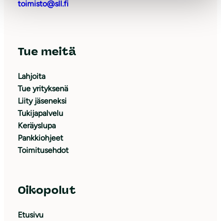
toimisto@sll.fi
Tue meitä
Lahjoita
Tue yrityksenä
Liity jäseneksi
Tukijapalvelu
Keräyslupa
Pankkiohjeet
Toimitusehdot
Oikopolut
Etusivu