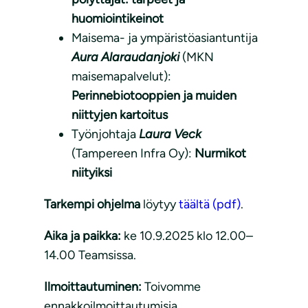
huomiointikeinot
Maisema- ja ympäristöasiantuntija
Aura Alaraudanjoki
(MKN
maisemapalvelut):
Perinnebiotooppien ja muiden
niittyjen kartoitus
Työnjohtaja
Laura Veck
(Tampereen Infra Oy):
Nurmikot
niityiksi
Tarkempi ohjelma
löytyy
täältä (pdf)
.
Aika ja paikka:
ke 10.9.2025 klo 12.00–
14.00 Teamsissa.
Ilmoittautuminen:
Toivomme
ennakkoilmoittautumisia