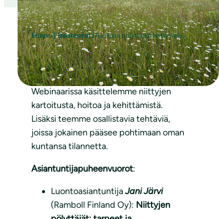
Etusivu
|
Tapahtumat
|
Puolusta pölyttäjiä: Niittywebinaari kunnille
Webinaarissa käsittelemme niittyjen
kartoitusta, hoitoa ja kehittämistä.
Lisäksi teemme osallistavia tehtäviä,
joissa jokainen pääsee pohtimaan oman
kuntansa tilannetta.
Asiantuntijapuheenvuorot
:
Luontoasiantuntija
Jani Järvi
(Ramboll Finland Oy):
Niittyjen
pölyttäjät: tarpeet ja