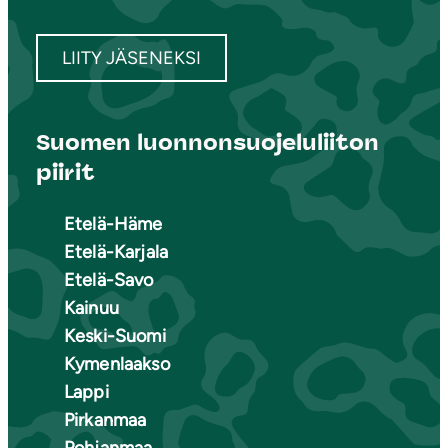
LIITY JÄSENEKSI
Suomen luonnonsuojeluliiton
piirit
Etelä-Häme
Etelä-Karjala
Etelä-Savo
Kainuu
Keski-Suomi
Kymenlaakso
Lappi
Pirkanmaa