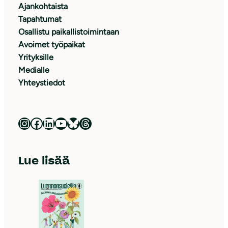
Ajankohtaista
Tapahtumat
Osallistu paikallistoimintaan
Avoimet työpaikat
Yrityksille
Medialle
Yhteystiedot
Luonnonsuojeluliitto Instagramissa
Luonnonsuojeluliitto Facebookissa
Luonnonsuojeluliitto LinkedInissä
Luonnonsuojeluliiton YouTube-kanava
Luonnonsuojeluliitto Blueskyssa
Luonnonsuojeluliitto Threadsissa
Lue lisää