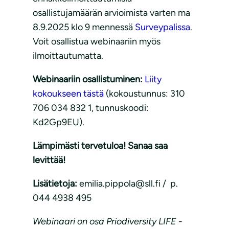
osallistujamäärän arvioimista varten ma
8.9.2025 klo 9 mennessä
Surveypalissa
.
Voit osallistua webinaariin myös
ilmoittautumatta.
Webinaariin osallistuminen:
Liity
kokoukseen tästä
(kokoustunnus: 310
706 034 832 1, tunnuskoodi:
Kd2Gp9EU).
Lämpimästi tervetuloa! Sanaa saa
levittää!
Lisätietoja:
emilia.pippola@sll.fi / p.
044 4938 495
Webinaari on osa Priodiversity LIFE -