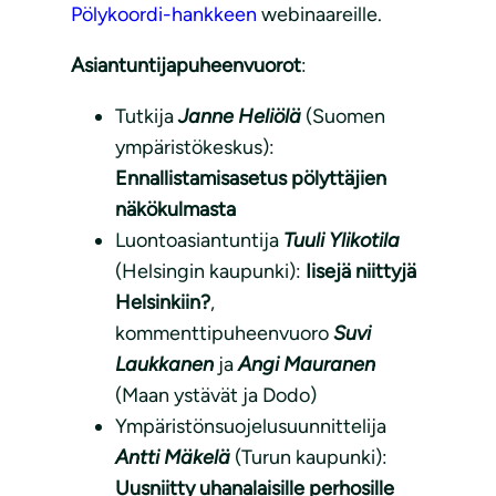
Pölykoordi-hankkeen
webinaareille.
Asiantuntijapuheenvuorot
:
Tutkija
Janne Heliölä
(Suomen
ympäristökeskus):
Ennallistamisasetus pölyttäjien
näkökulmasta
Luontoasiantuntija
Tuuli Ylikotila
(Helsingin kaupunki):
Iisejä niittyjä
Helsinkiin?
,
kommenttipuheenvuoro
Suvi
Laukkanen
ja
Angi Mauranen
(Maan ystävät ja Dodo)
Ympäristönsuojelusuunnittelija
Antti Mäkelä
(Turun kaupunki):
Uusniitty uhanalaisille perhosille