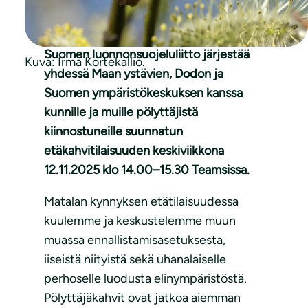
Suomen luonnonsuojeluliitto järjestää
Kuva: Irma Kortekallio.
yhdessä Maan ystävien, Dodon ja
Suomen ympäristökeskuksen kanssa
kunnille ja muille pölyttäjistä
kiinnostuneille suunnatun
etäkahvitilaisuuden keskiviikkona
12.11.2025 klo 14.00–15.30 Teamsissa.
Matalan kynnyksen etätilaisuudessa
kuulemme ja keskustelemme muun
muassa ennallistamisasetuksesta,
iiseistä niityistä sekä uhanalaiselle
perhoselle luodusta elinympäristöstä.
Pölyttäjäkahvit ovat jatkoa aiemman