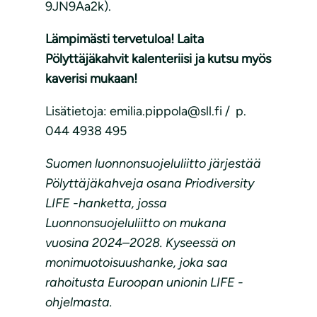
9JN9Aa2k).
Lämpimästi tervetuloa! Laita
Pölyttäjäkahvit kalenteriisi ja kutsu myös
kaverisi mukaan!
Lisätietoja: emilia.pippola@sll.fi / p.
044 4938 495
Suomen luonnonsuojeluliitto järjestää
Pölyttäjäkahveja osana Priodiversity
LIFE -hanketta, jossa
Luonnonsuojeluliitto on mukana
vuosina 2024–2028. Kyseessä on
monimuotoisuushanke, joka saa
rahoitusta Euroopan unionin LIFE -
ohjelmasta.