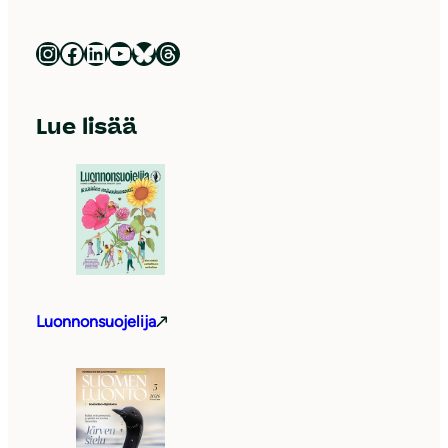
Luonnonsuojeluliitto Instagramissa
Luonnonsuojeluliitto Facebookissa
Luonnonsuojeluliitto LinkedInissä
Luonnonsuojeluliiton YouTube-kanava
Luonnonsuojeluliitto Blueskyssa
Luonnonsuojeluliitto Threadsissa
Lue lisää
Luonnonsuojelija