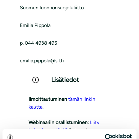
Suomen luonnonsuojeluliitto
Emilia Pippola
p. 044 4938 495
emilia.pippola@sll.fi
Lisätiedot
Ilmoittautuminen
tämän linkin
kautta
.
Webinaariin osallistuminen:
Liity
kokoukseen tästä
(kokoustunnus:
384 146 850 832 9, tunnuskoodi: