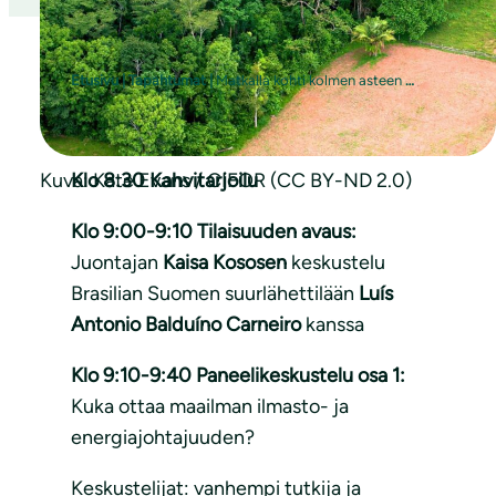
Etusivu
|
Tapahtumat
|
Matkalla kohti kolmen asteen maailmaa – vailla ilmastojohtajaa?
Kuva: Kate Evans / CIFOR (CC BY-ND 2.0)
Klo 8:30
Kahvitarjoilu
Klo 9:00-9:10
Tilaisuuden avaus:
Juontajan
Kaisa Kososen
keskustelu
Brasilian Suomen suurlähettilään
Luís
Antonio Balduíno Carneiro
kanssa
Klo 9:10-9:40 Paneelikeskustelu osa 1:
Kuka ottaa maailman ilmasto- ja
energiajohtajuuden?
Keskustelijat: vanhempi tutkija ja