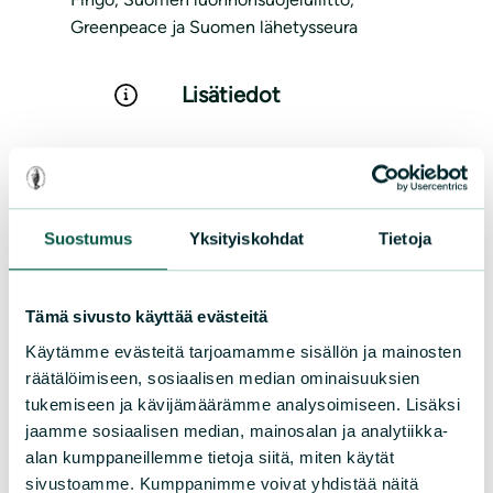
Greenpeace ja Suomen lähetysseura
Lisätiedot
Tilaisuuteen on vapaa pääsy!
Lisäksi tilaisuus
striimataan täällä
.
Suostumus
Yksityiskohdat
Tietoja
Lisää kalenteriin
Tämä sivusto käyttää evästeitä
Käytämme evästeitä tarjoamamme sisällön ja mainosten
Hyväksy markkinointievästeet nähdäksesi
räätälöimiseen, sosiaalisen median ominaisuuksien
sisällön
tukemiseen ja kävijämäärämme analysoimiseen. Lisäksi
jaamme sosiaalisen median, mainosalan ja analytiikka-
alan kumppaneillemme tietoja siitä, miten käytät
sivustoamme. Kumppanimme voivat yhdistää näitä