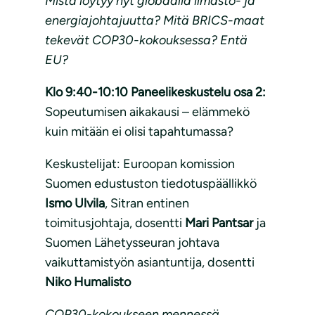
Mistä löytyy nyt globaalia ilmasto- ja
energiajohtajuutta? Mitä BRICS-maat
tekevät COP30-kokouksessa? Entä
EU?
Klo 9:40-10:10 Paneelikeskustelu osa 2:
Sopeutumisen aikakausi – elämmekö
kuin mitään ei olisi tapahtumassa?
Keskustelijat: Euroopan komission
Suomen edustuston tiedotuspäällikkö
Ismo Ulvila
, Sitran entinen
toimitusjohtaja, dosentti
Mari Pantsar
ja
Suomen Lähetysseuran johtava
vaikuttamistyön asiantuntija, dosentti
Niko Humalisto
COP30-kokoukseen mennessä