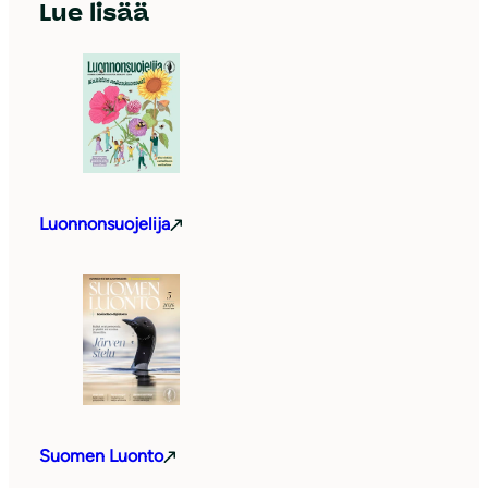
Lue lisää
Luonnonsuojelija
Suomen Luonto