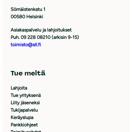
Sörnäistenkatu 1
00580 Helsinki
Asiakaspalvelu ja lahjoitukset
Puh. 09 228 08210 (arkisin 9-15)
toimisto@sll.fi
Tue meitä
Lahjoita
Tue yrityksenä
Liity jäseneksi
Tukijapalvelu
Keräyslupa
Pankkiohjeet