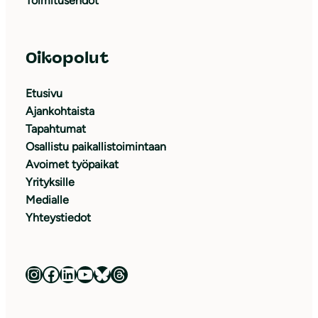
Toimitusehdot
Oikopolut
Etusivu
Ajankohtaista
Tapahtumat
Osallistu paikallistoimintaan
Avoimet työpaikat
Yrityksille
Medialle
Yhteystiedot
Luonnonsuojeluliitto Instagramissa
Luonnonsuojeluliitto Facebookissa
Luonnonsuojeluliitto LinkedInissä
Luonnonsuojeluliiton YouTube-kanava
Luonnonsuojeluliitto Blueskyssa
Luonnonsuojeluliitto Threadsissa