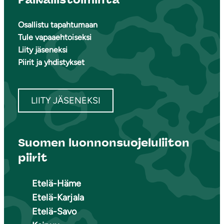
Osallistu tapahtumaan
Tule vapaaehtoiseksi
Liity jäseneksi
Piirit ja yhdistykset
LIITY JÄSENEKSI
Suomen luonnonsuojeluliiton
piirit
Etelä-Häme
Etelä-Karjala
Etelä-Savo