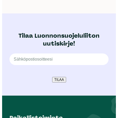
Tilaa Luonnonsuojeluliiton
uutiskirje!
TILAA
Paikallistoiminta