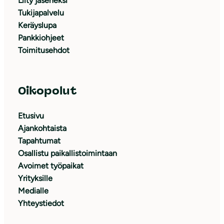
Liity jäseneksi
Tukijapalvelu
Keräyslupa
Pankkiohjeet
Toimitusehdot
Oikopolut
Etusivu
Ajankohtaista
Tapahtumat
Osallistu paikallistoimintaan
Avoimet työpaikat
Yrityksille
Medialle
Yhteystiedot