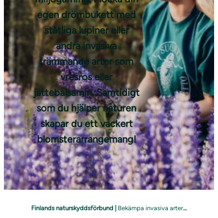
egen drömbukett med
ståtliga lupiner eller
andra invasiva
främmande arter som
vresros eller
jättebalsamin. Samtidigt
som du hjälper naturen
skapar du ett vackert
blomsterarrangemang!
Finlands naturskyddsförbund
|
Bekämpa invasiva arter – plocka en blombukett!