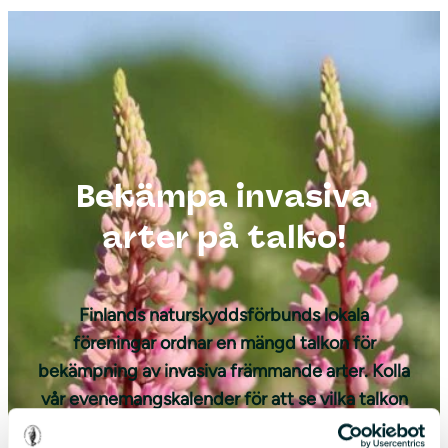
Bekämpa invasiva
arter på talko!
Finlands naturskyddsförbunds lokala
föreningar ordnar en mängd talkon för
bekämpning av invasiva främmande arter. Kolla
vår evenemangskalender för att se vilka talkon
som ordnas nära dig!