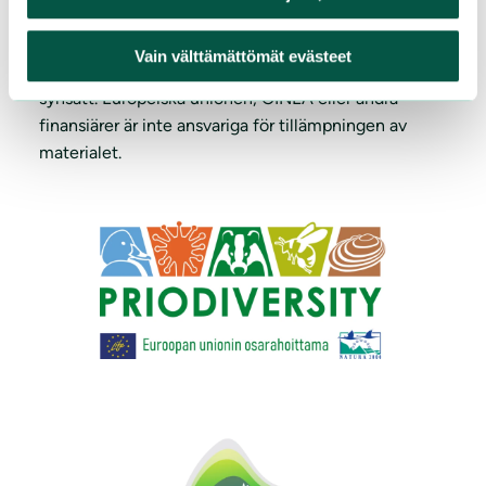
Ylöjärvi stad och Nådendal stad.
Vain välttämättömät evästeet
Webbplatsens innehåll reflekterar upphovsmakarnas
synsätt. Europeiska unionen, CINEA eller andra
finansiärer är inte ansvariga för tillämpningen av
materialet.