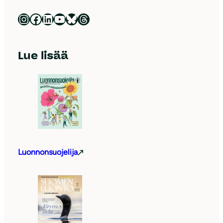
Luonnonsuojeluliitto Instagramissa
Luonnonsuojeluliitto Facebookissa
Luonnonsuojeluliitto LinkedInissä
Luonnonsuojeluliiton YouTube-kanava
Luonnonsuojeluliitto Blueskyssa
Luonnonsuojeluliitto Threadsissa
Lue lisää
Luonnonsuojelija