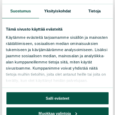
TILL EVENEMANGSKALENDERN
Suostumus
Yksityiskohdat
Tietoja
Tämä sivusto käyttää evästeitä
Käytämme evästeitä tarjoamamme sisällön ja mainosten
räätälöimiseen, sosiaalisen median ominaisuuksien
tukemiseen ja kävijämäärämme analysoimiseen. Lisäksi
jaamme sosiaalisen median, mainosalan ja analytiikka-
alan kumppaneillemme tietoja siitä, miten käytät
Projektets budget
sivustoamme. Kumppanimme voivat yhdistää näitä
och finansiärer
tietoja muihin tietoihin, joita olet antanut heille tai joita on
kerätty, kun olet käyttänyt heidän palvelujaan.
Finlands naturskyddsförbunds Priodiversity LIFE -
projekts budget är 1 milj. euro. Projektets
Salli evästeet
huvudfinansiär är Europeiska unionen, och därtill fås
finansiering av Jord- och skogsbruksministeriet,
Muokkaa valintoja