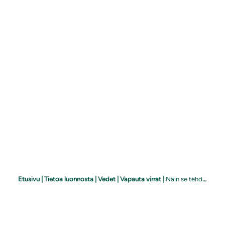
Etusivu
|
Tietoa luonnosta
|
Vedet
|
Vapauta virrat
|
Näin se tehdään