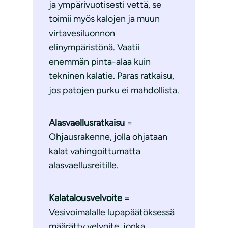
ja ympärivuotisesti vettä, se
toimii myös kalojen ja muun
virtavesiluonnon
elinympäristönä. Vaatii
enemmän pinta-alaa kuin
tekninen kalatie. Paras ratkaisu,
jos patojen purku ei mahdollista.
Alasvaellusratkaisu
=
Ohjausrakenne, jolla ohjataan
kalat vahingoittumatta
alasvaellusreitille.
Kalatalousvelvoite
=
Vesivoimalalle lupapäätöksessä
määrätty velvoite, jonka