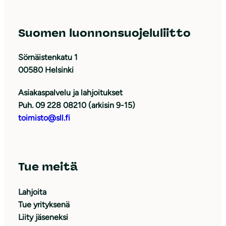
Suomen luonnonsuojeluliitto
Sörnäistenkatu 1
00580 Helsinki
Asiakaspalvelu ja lahjoitukset
Puh. 09 228 08210 (arkisin 9-15)
toimisto@sll.fi
Tue meitä
Lahjoita
Tue yrityksenä
Liity jäseneksi