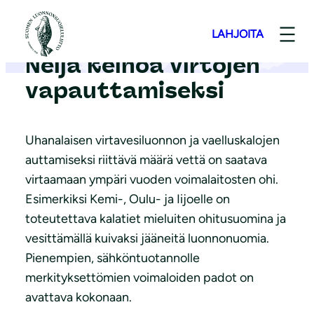
S
i
LAHJOITA
i
Neljä keinoa virtojen
r
vapauttamiseksi
r
y
s
Uhanalaisen virtavesiluonnon ja vaelluskalojen
i
auttamiseksi riittävä määrä vettä on saatava
s
virtaamaan ympäri vuoden voimalaitosten ohi.
ä
Esimerkiksi Kemi-, Oulu- ja Iijoelle on
l
toteutettava kalatiet mieluiten ohitusuomina ja
t
vesittämällä kuivaksi jääneitä luonnonuomia.
ö
Pienempien, sähköntuotannolle
ö
merkityksettömien voimaloiden padot on
n
avattava kokonaan.