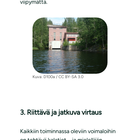
viipymättä.
Kuva: D100a / CC BY-SA 3.0
3. Riittävä ja jatkuva virtaus
Kaikkiin toiminnassa oleviin voimaloihin
on tehtävä kalatiet – ja mielellään