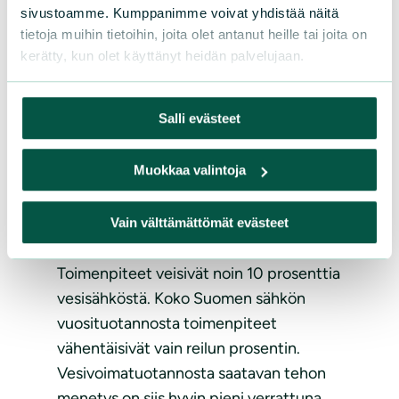
Kymmenys vettä luonnolle ei vie
sivustoamme. Kumppanimme voivat yhdistää näitä
Suomea keskiajalle
tietoja muihin tietoihin, joita olet antanut heille tai joita on
kerätty, kun olet käyttänyt heidän palvelujaan.
Veden luovuttaminen kalatiehen on
poissa sähköntuotannosta, sillä
Salli evästeet
kalatiessä vesi virtaa turbiinien ohi.
Ekologisen virtaaman määrä riippuu
Muokkaa valintoja
joesta ja voimalaitoksesta. Se on 5-30 %
joesta riippuen.
Vain välttämättömät evästeet
Toimenpiteet veisivät noin 10 prosenttia
vesisähköstä. Koko Suomen sähkön
vuosituotannosta toimenpiteet
vähentäisivät vain reilun prosentin.
Vesivoimatuotannosta saatavan tehon
menetys on siis hyvin pieni verrattuna