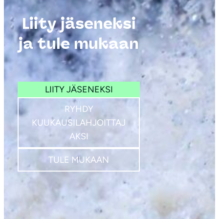
Liity jäseneksi
ja tule mukaan
Kuva: Miikka
LIITY JÄSENEKSI
Pulliainen
RYHDY
KUUKAUSILAHJOITTAJ
AKSI
TULE MUKAAN