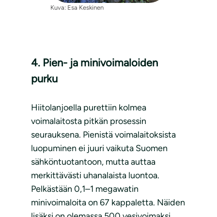
Kuva: Esa Keskinen
4. Pien- ja minivoimaloiden
purku
Hiitolanjoella purettiin kolmea
voimalaitosta pitkän prosessin
seurauksena. Pienistä voimalaitoksista
luopuminen ei juuri vaikuta Suomen
sähköntuotantoon, mutta auttaa
merkittävästi uhanalaista luontoa.
Pelkästään 0,1–1 megawatin
minivoimaloita on 67 kappaletta. Näiden
lisäksi on olemassa 500 vesivoimaksi