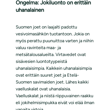
Ongelma: Jokiluonto on erittäin
uhanalainen
Suomen joet on laajalti padottu
vesivoimasähkön tuotantoon. Jokia on
myös perattu puunuittoa varten ja niihin
valuu ravinteita maa- ja
metsätalousalueilta. Virtavedet ovat
sisävesien luontotyypeistä
uhanalaisimpia. Kaikkein uhanalaisimpia
ovat erittäin suuret joet ja Etelä-
Suomen savimaiden joet. Lähes kaikki
vaelluskalat ovat uhanalaisia.
Vaelluskalat ja niistä riippuvainen raakku
eli jokihelmisimpukka eivät voi elää ilman
vapaita virtoja.