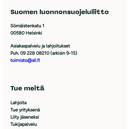
Suomen luonnonsuojeluliitto
Sörnäistenkatu 1
00580 Helsinki
Asiakaspalvelu ja lahjoitukset
Puh. 09 228 08210 (arkisin 9-15)
toimisto@sll.fi
Tue meitä
Lahjoita
Tue yrityksenä
Liity jäseneksi
Tukijapalvelu