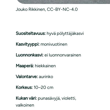
Jouko Rikkinen, CC-BY-NC-4.0
Suositeltavuus:
hyvä pölyttäjäkasvi
Kasvityyppi:
monivuotinen
Luonnonkasvi:
ei luonnonvarainen
Maaperä:
hiekkainen
Valontarve:
aurinko
Korkeus:
10–20 cm
Kukan väri:
punasävyjä, violetti,
valkoinen