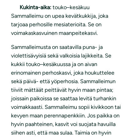
Kukinta-aika:
touko–kesäkuu
Sammalleimu on upea kevätkukkija, joka
tarjoaa perhosille mesiaterioita. Se on
voimakaskasvuinen maanpeitekasvi.
Sammalleimusta on saatavilla puna- ja
violettisävyisiä sekä valkoisia lajikkeita. Se
kukkii touko–kesäkuussa ja on aivan
erinomainen perhoskasvi, joka houkuttelee
sekä päivä- että yöperhosia. Sammalleimun
tiiviit mättäät peittävät hyvin maan pintaa;
joissain paikoissa se saattaa levitä turhankin
voimakkaasti. Sammalleimu sopii kivikkoon tai
kevyen maan perennapenkkiin. Jos paikka on
hyvin paahteinen, kasvit voi suojata havuilla
siihen asti, että maa sulaa. Taimia on hyvin