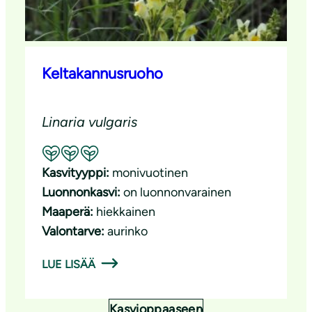
Keltakannusruoho
Linaria vulgaris
Suositeltavuus: Erinomainen pölyttäjäkasvi
Kasvityyppi:
monivuotinen
Luonnonkasvi:
on luonnonvarainen
Maaperä:
hiekkainen
Valontarve:
aurinko
LUE LISÄÄ
Kasvioppaaseen