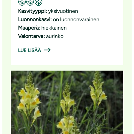
Suositeltavuus: Erinomainen pölyttäjäkasvi
Kasvityyppi:
yksivuotinen
Luonnonkasvi:
on luonnonvarainen
Maaperä:
hiekkainen
Valontarve:
aurinko
LUE LISÄÄ