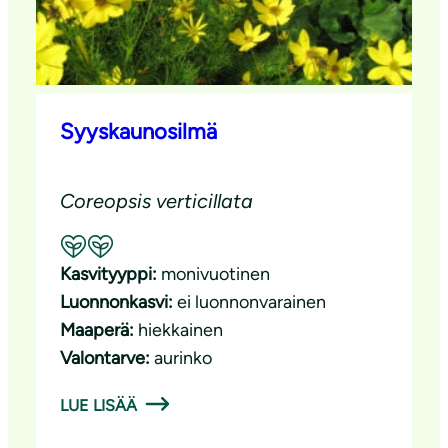
Syyskaunosilmä
Coreopsis verticillata
Suositeltavuus: Hyvä pölyttäjäkasvi
Kasvityyppi:
monivuotinen
Luonnonkasvi:
ei luonnonvarainen
Maaperä:
hiekkainen
Valontarve:
aurinko
LUE LISÄÄ