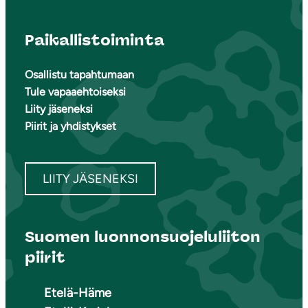
Paikallistoiminta
Osallistu tapahtumaan
Tule vapaaehtoiseksi
Liity jäseneksi
Piirit ja yhdistykset
LIITY JÄSENEKSI
Suomen luonnonsuojeluliiton
piirit
Etelä-Häme