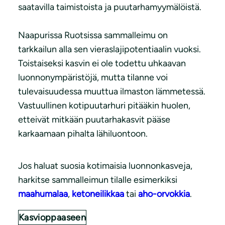
saatavilla taimistoista ja puutarhamyymälöistä.
Naapurissa Ruotsissa sammalleimu on
tarkkailun alla sen vieraslajipotentiaalin vuoksi.
Toistaiseksi kasvin ei ole todettu uhkaavan
luonnonympäristöjä, mutta tilanne voi
tulevaisuudessa muuttua ilmaston lämmetessä.
Vastuullinen kotipuutarhuri pitääkin huolen,
etteivät mitkään puutarhakasvit pääse
karkaamaan pihalta lähiluontoon.
Jos haluat suosia kotimaisia luonnonkasveja,
harkitse sammalleimun tilalle esimerkiksi
maahumalaa
,
ketoneilikkaa
tai
aho-orvokkia
.
Kasvioppaaseen