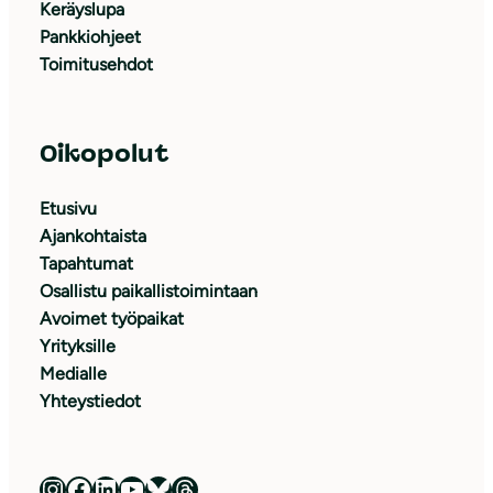
Keräyslupa
Pankkiohjeet
Toimitusehdot
Oikopolut
Etusivu
Ajankohtaista
Tapahtumat
Osallistu paikallistoimintaan
Avoimet työpaikat
Yrityksille
Medialle
Yhteystiedot
Luonnonsuojeluliitto Instagramissa
Luonnonsuojeluliitto Facebookissa
Luonnonsuojeluliitto LinkedInissä
Luonnonsuojeluliiton YouTube-kanava
Luonnonsuojeluliitto Blueskyssa
Luonnonsuojeluliitto Threadsissa