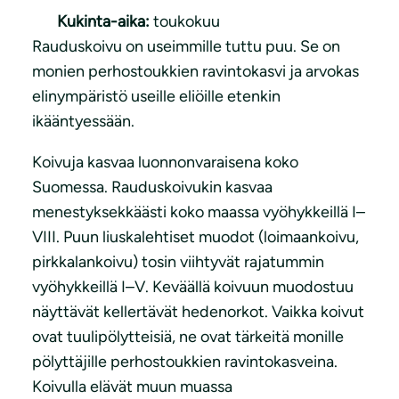
Kukinta-aika:
toukokuu
Rauduskoivu on useimmille tuttu puu. Se on
monien perhostoukkien ravintokasvi ja arvokas
elinympäristö useille eliöille etenkin
ikääntyessään.
Koivuja kasvaa luonnonvaraisena koko
Suomessa. Rauduskoivukin kasvaa
menestyksekkäästi koko maassa vyöhykkeillä I–
VIII. Puun liuskalehtiset muodot (loimaankoivu,
pirkkalankoivu) tosin viihtyvät rajatummin
vyöhykkeillä I–V. Keväällä koivuun muodostuu
näyttävät kellertävät hedenorkot. Vaikka koivut
ovat tuulipölytteisiä, ne ovat tärkeitä monille
pölyttäjille perhostoukkien ravintokasveina.
Koivulla elävät muun muassa