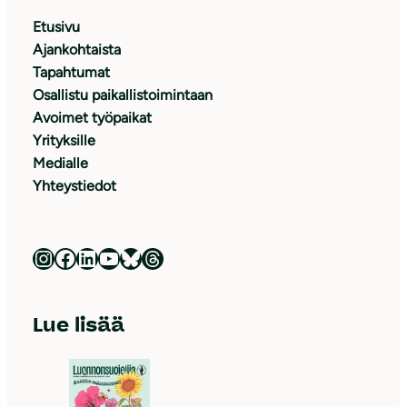
Etusivu
Ajankohtaista
Tapahtumat
Osallistu paikallistoimintaan
Avoimet työpaikat
Yrityksille
Medialle
Yhteystiedot
Luonnonsuojeluliitto Instagramissa
Luonnonsuojeluliitto Facebookissa
Luonnonsuojeluliitto LinkedInissä
Luonnonsuojeluliiton YouTube-kanava
Luonnonsuojeluliitto Blueskyssa
Luonnonsuojeluliitto Threadsissa
Lue lisää