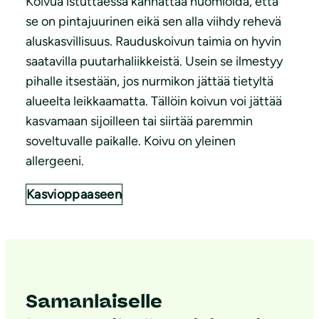
Koivua istuttaessa kannattaa huomioida, että
se on pintajuurinen eikä sen alla viihdy rehevä
aluskasvillisuus. Rauduskoivun taimia on hyvin
saatavilla puutarhaliikkeistä. Usein se ilmestyy
pihalle itsestään, jos nurmikon jättää tietyltä
alueelta leikkaamatta. Tällöin koivun voi jättää
kasvamaan sijoilleen tai siirtää paremmin
soveltuvalle paikalle. Koivu on yleinen
allergeeni.
Kasvioppaaseen
Samanlaiselle