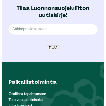
Tilaa Luonnonsuojeluliiton
uutiskirje!
TILAA
Paikallistoiminta
Osallistu tapahtumaan
Tule vapaaehtoiseksi
Liity jäseneksi