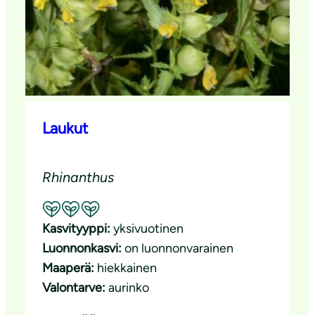
Laukut
Rhinanthus
Suositeltavuus: Erinomainen pölyttäjäkasvi
Kasvityyppi:
yksivuotinen
Luonnonkasvi:
on luonnonvarainen
Maaperä:
hiekkainen
Valontarve:
aurinko