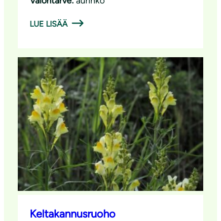
Valontarve:
aurinko
LUE LISÄÄ
Keltakannusruoho