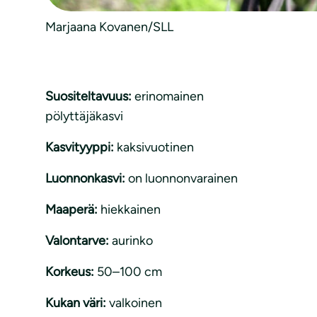
Marjaana Kovanen/SLL
Suositeltavuus:
erinomainen
pölyttäjäkasvi
Kasvityyppi:
kaksivuotinen
Luonnonkasvi:
on luonnonvarainen
Maaperä:
hiekkainen
Valontarve:
aurinko
Korkeus:
50–100 cm
Kukan väri:
valkoinen