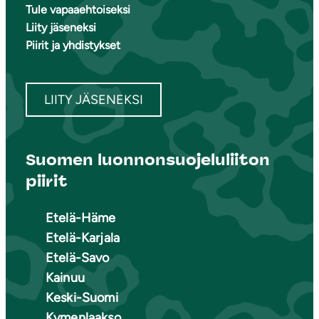
Tule vapaaehtoiseksi
Liity jäseneksi
Piirit ja yhdistykset
LIITY JÄSENEKSI
Suomen luonnonsuojeluliiton
piirit
Etelä-Häme
Etelä-Karjala
Etelä-Savo
Kainuu
Keski-Suomi
Kymenlaakso