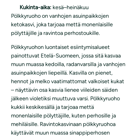
Kukinta-aika:
kesä–heinäkuu
Pölkkyruoho on vanhojen asuinpaikkojen
ketokasvi, joka tarjoaa mettä monenlaisille
pölyttäjille ja ravintoa perhostoukille.
Pölkkyruohon luontaiset esiintymisalueet
painottuvat Etelä-Suomeen, jossa sitä kasvaa
muun muassa kedoilla, radanvarsilla ja vanhojen
asuinpaikkojen liepeillä. Kasvilla on pienet,
hennot ja melko vaatimattomat valkoiset kukat
– näyttävin osa kasvia lienee viileiden säiden
jälkeen violetiksi muuttuva varsi. Pölkkyruoho
kukkii keskikesällä ja tarjoaa mettä
monenlaisille pölyttäjille, kuten perhosille ja
mehiläisille. Ravintokasvinaan pölkkyruohoa
käyttävät muun muassa sinappiperhosen