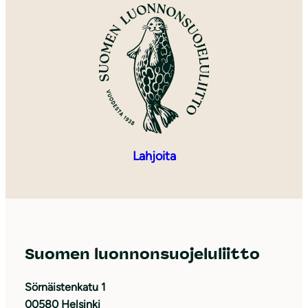
Lahjoita
Suomen luonnonsuojeluliitto
Sörnäistenkatu 1
00580 Helsinki