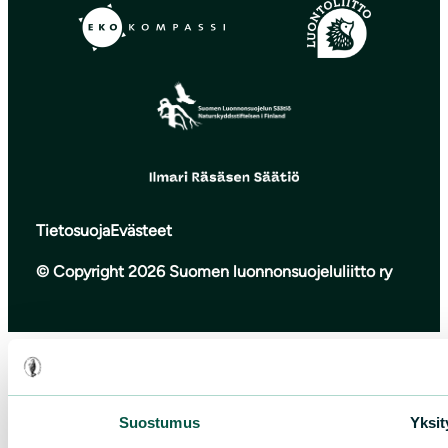
Tietosuoja
Evästeet
© Copyright 2026 Suomen luonnonsuojeluliitto ry
Suostumus
Yksit