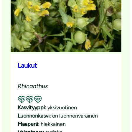
Laukut
Rhinanthus
Suositeltavuus: Erinomainen pölyttäjäkasvi
Kasvityyppi:
yksivuotinen
Luonnonkasvi:
on luonnonvarainen
Maaperä:
hiekkainen