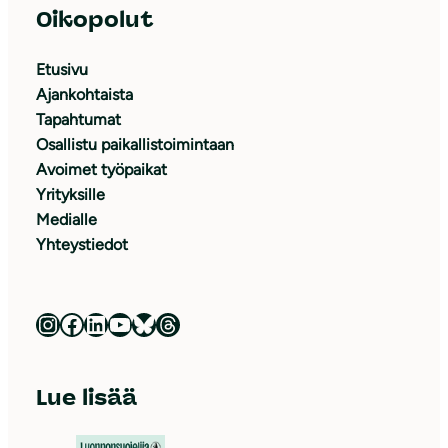
Oikopolut
Etusivu
Ajankohtaista
Tapahtumat
Osallistu paikallistoimintaan
Avoimet työpaikat
Yrityksille
Medialle
Yhteystiedot
Luonnonsuojeluliitto Instagramissa
Luonnonsuojeluliitto Facebookissa
Luonnonsuojeluliitto LinkedInissä
Luonnonsuojeluliiton YouTube-kanava
Luonnonsuojeluliitto Blueskyssa
Luonnonsuojeluliitto Threadsissa
Lue lisää