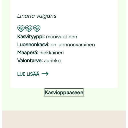
Linaria vulgaris
Suositeltavuus: Erinomainen pölyttäjäkasvi
Kasvityyppi:
monivuotinen
Luonnonkasvi:
on luonnonvarainen
Maaperä:
hiekkainen
Valontarve:
aurinko
LUE LISÄÄ
Kasvioppaaseen