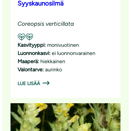
Syyskaunosilmä
Coreopsis verticillata
Suositeltavuus: Hyvä pölyttäjäkasvi
Kasvityyppi:
monivuotinen
Luonnonkasvi:
ei luonnonvarainen
Maaperä:
hiekkainen
Valontarve:
aurinko
LUE LISÄÄ